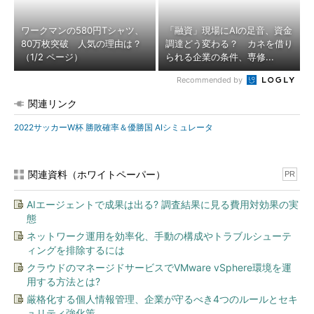
ワークマンの580円Tシャツ、
「融資」現場にAIの足音、資金
80万枚突破 人気の理由は？
調達どう変わる？ カネを借り
（1/2 ページ）
られる企業の条件、専修...
Recommended by
関連リンク
2022サッカーW杯 勝敗確率＆優勝国 AIシミュレータ
関連資料（ホワイトペーパー）
PR
AIエージェントで成果は出る? 調査結果に見る費用対効果の実
態
ネットワーク運用を効率化、手動の構成やトラブルシューテ
ィングを排除するには
クラウドのマネージドサービスでVMware vSphere環境を運
用する方法とは?
厳格化する個人情報管理、企業が守るべき4つのルールとセキ
ュリティ強化策