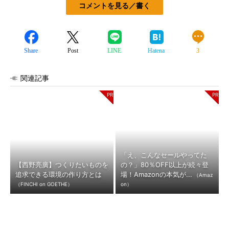
コメントを見る／書く
Share
Post
LINE
Hatena
3
関連記事
「え、こんなセールやってた
【西野亮廣】つくりたいものを
の？」80％OFF以上が続々登
追求できる環境の作り方とは
場！Amazonの本気が...
（Amaz
（FINCHI on GOETHE）
on）