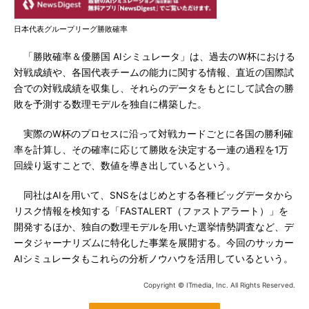
日本代表グループリーグ勝敗確率
「勝敗確率＆優勝国 AIシミュレータ」は、過去のW杯における
対戦成績や、各国代表チームの能力に関する情報、直近の国際試
合での対戦成績を収集し、それらのデータをもとにして試合の勝
敗を予測する数理モデルを独自に構築した。
実際のW杯のプロセスに沿って対戦カードごとに各国の勝利確
率を計算し、その確率に応じて勝敗を決定する一連の過程を1万
回繰り返すことで、数値を導き出しているという。
同社はAIを用いて、SNSをはじめとする各種ビッグデータから
リスク情報を検知する「FASTALERT（ファストアラート）」を
開発するほか、独自の数理モデルを用いた選挙情勢調査など、デ
ータジャーナリズムに特化した事業を展開する。今回のサッカー
AIシミュレータもこれらの分析ノウハウを活用しているという。
Copyright © ITmedia, Inc. All Rights Reserved.