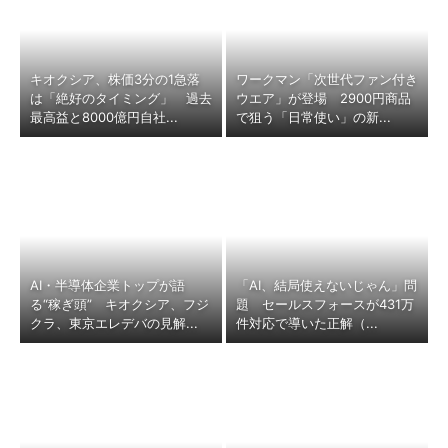
キオクシア、株価3分の1急落
ワークマン「次世代ファン付き
は「絶好のタイミング」 過去
ウエア」が登場 2900円商品
最高益と8000億円自社...
で狙う「日常使い」の新...
AI・半導体企業トップが語
「AI、結局使えないじゃん」問
る“稼ぎ頭” キオクシア、フジ
題 セールスフォースが431万
クラ、東京エレデバの見解...
件対応で導いた正解（...