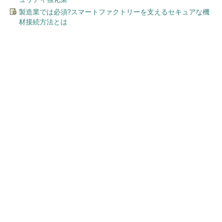
製造業では必須?スマートファクトリーを支えるセキュアな機
材接続方法とは
今、あなたにオススメ
サッカー日本代表、グループ
リーグ突破確率は70％ JX通
信社がAIで分析：ドイツ...
【西野亮廣】つくりたいものを追求できる環境
の作り方とは
PR(FINCHI on GOETHE)