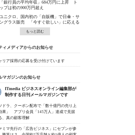
「銀行員の平均年収」684万円に上昇 ト
ップは初の900万円超え
ユニクロ、国内初の「自販機」で日傘・サ
ングラス販売 「今すぐ欲しい」に応える
もっと読む
ティメディアからのお知らせ
ャリア採用の応募を受け付けています
ルマガジンのお知らせ
ITmedia ビジネスオンライン編集部が
制作する日刊メールマガジンです
ツドラ、クーポン配布で「数十億円の売り上
効果」 アプリ会員「145万人」達成で見据
る、真の顧客理解
ァミマ先行の「広告ビジネス」にセブンが参
、勝算は？ 全国約2万店舗と約1億人の顧客