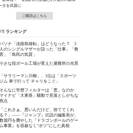
ータを武器に
ご購読はこちら
IFT ランキング
パソナ「淡路島移転」はどうなった？ 3
人のシングルマザーが語った「仕事」「教
育」「島民の気質」
小さな段ボール工場が変えた避難所の光景
「サラリーマン川柳」、1位は「スポーツ
ジム 車で行って チャリをこぐ」
そんなに学歴フィルターは「悪」なのか
マイナビ「大東亜」騒動で見落としがちな
視点
「これさぁ、悪いんだけど、捨ててくれ
る？」――『ジャンプ』伝説の編集長が、
数億円を費やした『ドラゴンボールのゲー
ム事業』を容赦なく“ボツ”にした真相