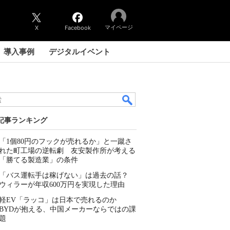
マイページ
X
Facebook
導入事例
デジタルイベント
記事ランキング
「1個80円のフックが売れるか」と一蹴さ
れた町工場の逆転劇 友安製作所が考える
「勝てる製造業」の条件
「バス運転手は稼げない」は過去の話？
ウィラーが年収600万円を実現した理由
軽EV「ラッコ」は日本で売れるのか
BYDが抱える、中国メーカーならではの課
題