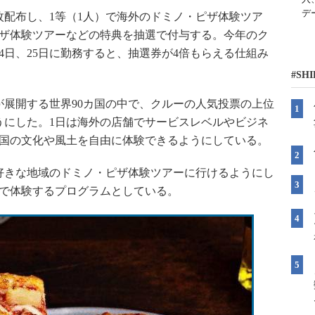
デ
配布し、1等（1人）で海外のドミノ・ピザ体験ツア
ピザ体験ツアーなどの特典を抽選で付与する。今年のク
4日、25日に勤務すると、抽選券が4倍もらえる仕組み
#SH
展開する世界90カ国の中で、クルーの人気投票の上位
うにした。1日は海外の店舗でサービスレベルやビジネ
の国の文化や風土を自由に体験できるようにしている。
好きな地域のドミノ・ピザ体験ツアーに行けるようにし
舗で体験するプログラムとしている。