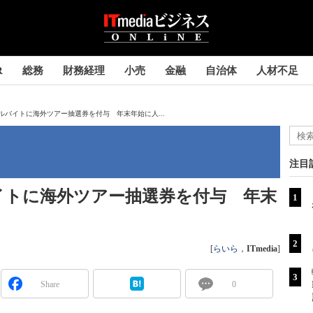
R
総務
財務経理
小売
金融
自治体
人材不足
ルバイトに海外ツアー抽選券を付与 年末年始に人...
注目
イトに海外ツアー抽選券を付与 年末
[
らいら
，
ITmedia
]
Share
0