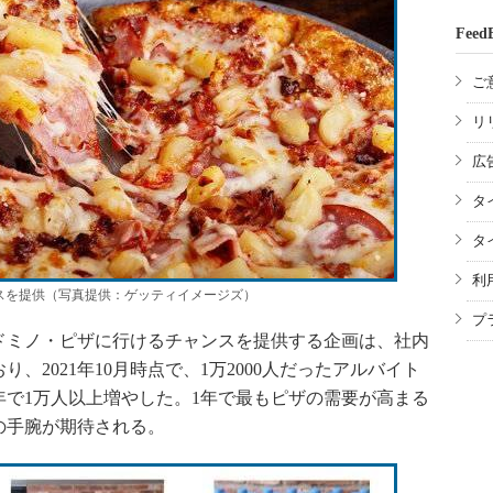
Feed
ご
リ
広
タ
タ
利
スを提供（写真提供：ゲッティイメージズ）
プ
ミノ・ピザに行けるチャンスを提供する企画は、社内
、2021年10月時点で、1万2000人だったアルバイト
、1年で1万人以上増やした。1年で最もピザの需要が高まる
の手腕が期待される。