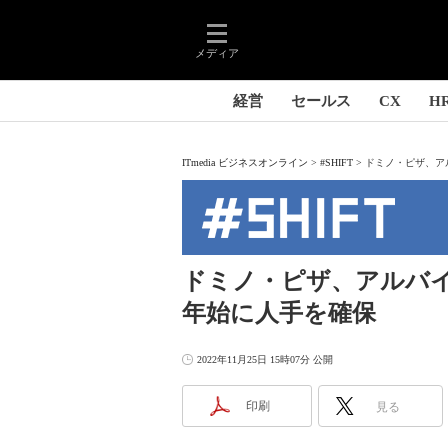
メディア
経営
セールス
CX
H
ITmedia ビジネスオンライン
#SHIFT
ドミノ・ピザ、ア
ドミノ・ピザ、アルバ
年始に人手を確保
2022年11月25日 15時07分 公開
印刷
見る