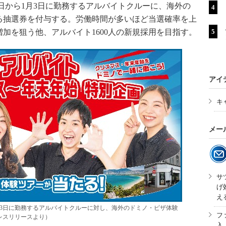
4日から1月3日に勤務するアルバイトクルーに、海外の
る抽選券を付与する。労働時間が多いほど当選確率を上
加を狙う他、アルバイト1600人の新規採用を目指す。
アイ
キ
メー
サ
げ
え
1月3日に勤務するアルバイトクルーに対し、海外のドミノ・ピザ体験
フ
レスリリースより）
入