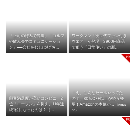
「上司の好みで昇進」「ゴルフ
ワークマン「次世代ファン付き
や飲み会でコミュニケーショ
ウエア」が登場 2900円商品
ン」──会社をむしばむ“お...
で狙う「日常使い」の新...
「え、こんなセールやってた
顧客満足度が高いコンビニ 2
の？」80％OFF以上が続々登
位「ローソン」を抑え、11年連
場！Amazonの本気が...
（Amaz
続1位になったのは？（...
on）