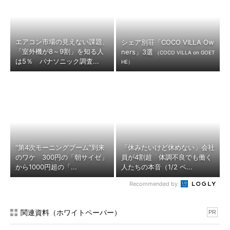
エアコン市場の見えない課題、
シェア別荘「COCO VILLA Ow
「室外機が8～9割」を知る人
ners」3選
（COCO VILLA on GOET
は5％ パナソニック調査...
HE）
“第4次モーニングブーム”到来
「休みたいけど休めない」会社
のワケ 300円の「朝サイゼ」
員が4割超 体調不良でも働く
から1000円超の「...
人たちの本音（1/2 ペ...
Recommended by
関連資料（ホワイトペーパー）
PR