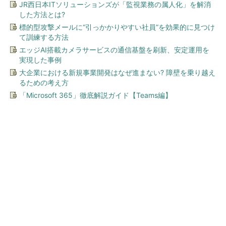
JR西日本ITソリューションズが「監視業務の属人化」を解消
した方法とは?
標的型攻撃メールに“引っかかりやすい社員”を効果的に見つけ
て訓練する方法
エッジAI搭載カメラサービスの通信基盤を刷新、安定運用を
実現した事例
大企業における新規事業開発はなぜ進まない? 障壁を乗り越え
るための考え方
「Microsoft 365」徹底解説ガイド【Teams編】
今、あなたにオススメ
すべてが絶景、収益も得られ
るその仕組みとは