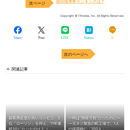
個別指導塾ランキングは？
Copyright © ITmedia, Inc. All Rights Reserved.
Share
Post
LINE
Hatena
0
次のページへ
関連記事
顧客満足度が高いコンビニ 2
一時は“倒産寸前”だったのに―
位「ローソン」を抑え、11年連
―元ネジ製造の町工場で、1人
続1位になったのは？（...
の採用枠に「350人」...