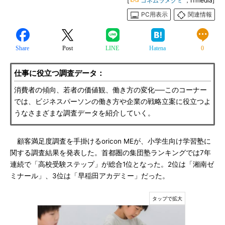
[
コネムラメグミ
，ITmedia]
PC用表示
関連情報
Share
Post
LINE
Hatena
0
仕事に役立つ調査データ：
消費者の傾向、若者の価値観、働き方の変化──このコーナー
では、ビジネスパーソンの働き方や企業の戦略立案に役立つよ
うなさまざまな調査データを紹介していく。
顧客満足度調査を手掛けるoricon MEが、小学生向け学習塾に
関する調査結果を発表した。首都圏の集団塾ランキングでは7年
連続で「高校受験ステップ」が総合1位となった。2位は「湘南ゼ
ミナール」、3位は「早稲田アカデミー」だった。