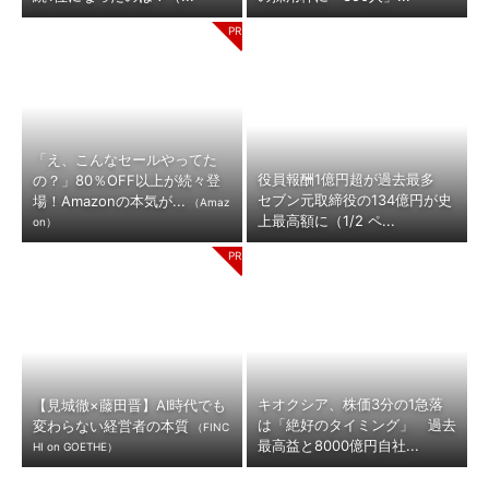
「え、こんなセールやってた
役員報酬1億円超が過去最多
の？」80％OFF以上が続々登
セブン元取締役の134億円が史
場！Amazonの本気が...
（Amaz
上最高額に（1/2 ペ...
on）
キオクシア、株価3分の1急落
【見城徹×藤田晋】AI時代でも
は「絶好のタイミング」 過去
変わらない経営者の本質
（FINC
最高益と8000億円自社...
HI on GOETHE）