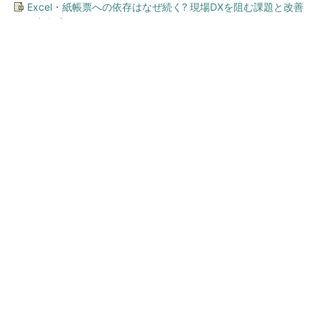
Excel・紙帳票への依存はなぜ続く? 現場DXを阻む課題と改善
のヒント
今、あなたにオススメ
「え、こんなセールやってた
の？」80％OFF以上が続々登
場！Amazonの本気が...
PR(Amazon)
「え、こんなセールやってたの？」80％OFF以
上が続々登場！Amazonの本気が...
PR(Amazon)
ワークマン「次世代ファン付きウエア」が登