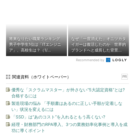
将来なりたい職業ランキング
なぜ「一度消えた」オニツカタ
男子中学生1位は「ITエンジニ
イガーは復活したのか 世界的
ア」、高校生は？（1/...
ブランドへと成長した背景...
Recommended by
関連資料（ホワイトペーパー）
PR
優秀な「スクラムマスター」が外さない“5大認定資格”とは?
合格するには
製造現場の悩み 「手順書はあるのに正しい手順が定着しな
い」状況を変えるには
「SSD」は“あのコスト”を入れるともう高くない?
経理・財務部門のRPA導入、3つの業務効率化事例と導入を成
功に導くポイント