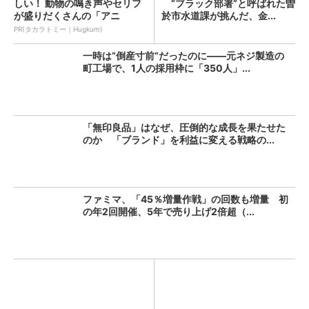
しい！ 動物の鳴き声やセリフ
“ブラック部署”と呼ばれた曽
が盛りだくさんの「アニ
於市水道課が挑んだ、金...
ア ...
PR(タカラトミー｜Hugkum)
一時は“倒産寸前”だったのに――元ネジ製造の
町工場で、1人の採用枠に「350人」...
「無印良品」はなぜ、圧倒的な成長を果たせた
のか 「ブランド」を利益に変える戦略の...
ファミマ、「45％増量作戦」の回数も増量 初
の年2回開催、5年で売り上げ2倍超（...