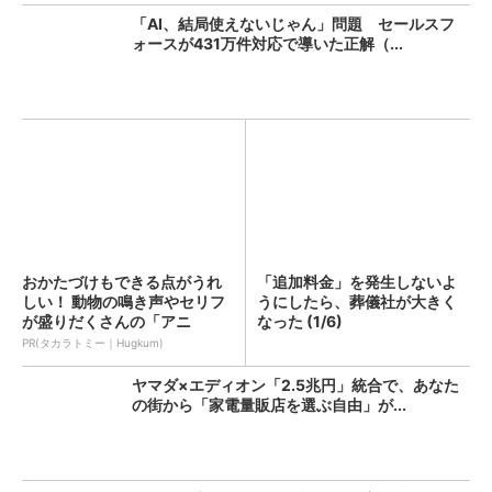
「AI、結局使えないじゃん」問題 セールスフ
ォースが431万件対応で導いた正解（...
おかたづけもできる点がうれ
「追加料金」を発生しないよ
しい！ 動物の鳴き声やセリフ
うにしたら、葬儀社が大きく
が盛りだくさんの「アニ
なった (1/6)
ア ...
PR(タカラトミー｜Hugkum)
ヤマダ×エディオン「2.5兆円」統合で、あなた
の街から「家電量販店を選ぶ自由」が...