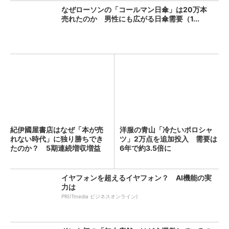
なぜローソンの「コールマン日傘」は20万本
売れたのか 男性にも広がる日傘需要（1...
紀伊國屋書店はなぜ「本が売
洋服の青山「冷たいポロシャ
れない時代」に独り勝ちでき
ツ」2万点を追加投入 需要は
たのか？ 5期連続増収増益
6年で約3.5倍に
を...
イヤフォンを超えるイヤフォン？ AI機能の実
力は
PR(ITmedia ビジネスオンライン)