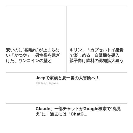
安いのに“客離れ”が止まらな
キリン、「カプセルトイ感覚
い「かつや」 男性客を遠ざ
で楽しめる」自販機を導入
けた、ワンコインの壁と
親子向け飲料の認知拡大狙う
は？...
Jeepで家族と夏一番の大冒険へ！
PR(Jeep Japan)
Claude、一部チャットがGoogle検索で“丸見
え”に 過去には「ChatG...