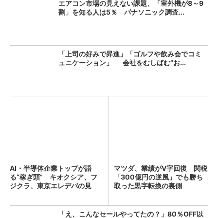
エアコン市場の見えない課題、「室外機が8～9
割」を知る人は5％ パナソニック調査...
「上司の好みで昇進」「ゴルフや飲み会でコミ
ュニケーション」──会社をむしばむ“お...
AI・半導体企業トップが語
マツダ、業績がV字回復 関税
る“稼ぎ頭” キオクシア、フ
「300億円の逆風」でも勝ち
ジクラ、東京エレデバの見
取った黒字転換の裏側
解...
「え、こんなセールやってたの？」80％OFF以