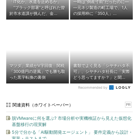
「IT化か、水道を止めるか」
一時は“倒産寸前”だったのに―
“ブラック部署”と呼ばれた曽
―元ネジ製造の町工場で、1人
於市水道課が挑んだ、金...
の採用枠に「350人」...
マツダ、業績がV字回復 関税
書類でよく見る「シヤチハタ不
「300億円の逆風」でも勝ち取
可」、シヤチハタ社長に「実際
った黒字転換の裏側
どう思ってますか？」と聞...
Recommended by
関連資料（ホワイトペーパー）
PR
脱VMwareに何を選ぶ? 市場分析や実機検証から見えた仮想化
基盤移行の現実解
5分で分かる「AI駆動開発エージェント」 要件定義から設計・
実装・テストまで