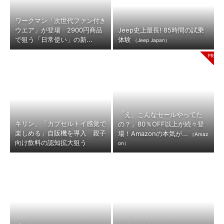
ワークマン「次世代ファン付き
ウエア」が登場 2900円商品
Jeep史上最長! 85時間の試乗
で狙う「日常使い」の新...
体験
（Jeep Japan）
「え、こんなセールやってた
キリン、「カプセルトイ感覚で
の？」80％OFF以上が続々登
楽しめる」自販機を導入 親子
場！Amazonの本気が...
（Amaz
向け飲料の認知拡大狙う
on）