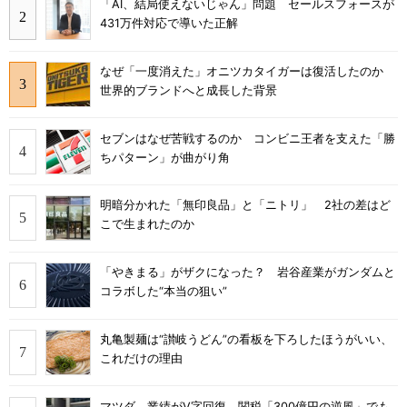
「AI、結局使えないじゃん」問題 セールスフォースが
431万件対応で導いた正解
なぜ「一度消えた」オニツカタイガーは復活したのか
世界的ブランドへと成長した背景
セブンはなぜ苦戦するのか コンビニ王者を支えた「勝
ちパターン」が曲がり角
明暗分かれた「無印良品」と「ニトリ」 2社の差はど
こで生まれたのか
「やきまる」がザクになった？ 岩谷産業がガンダムと
コラボした“本当の狙い”
丸亀製麺は“讃岐うどん”の看板を下ろしたほうがいい、
これだけの理由
マツダ、業績がV字回復 関税「300億円の逆風」でも