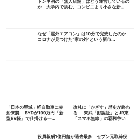
ドンキ初の「無人店舗」はどう運営しているの
か 大学内で挑む、コンビニより小さな新...
なぜ「屋外エアコン」は10分で完売したのか
コロナが見つけた“家の外”という新市...
「日本の聖域」軽自動車に赤
改札に「かざす」歴史が終わ
船来襲 BYDが199万円「新
る──東武「顔認証」とJR東
型EV軽」で仕掛ける一...
「スマホ無線」の覇権争い
役員報酬1億円超が過去最多 セブン元取締役