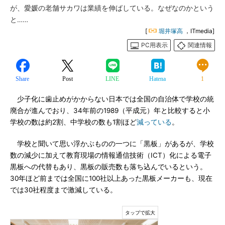
が、愛媛の老舗サカワは業績を伸ばしている。なぜなのかという
と……
[
堀井塚高
，ITmedia]
PC用表示
関連情報
Share
Post
LINE
Hatena
1
少子化に歯止めがかからない日本では全国の自治体で学校の統
廃合が進んでおり、34年前の1989（平成元）年と比較すると小
学校の数は約2割、中学校の数も1割ほど
減っている
。
学校と聞いて思い浮かぶものの一つに「黒板」があるが、学校
数の減少に加えて教育現場の情報通信技術（ICT）化による電子
黒板への代替もあり、黒板の販売数も落ち込んでいるという。
30年ほど前までは全国に100社以上あった黒板メーカーも、現在
では30社程度まで激減している。