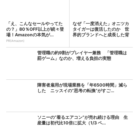
「え、こんなセールやってた
なぜ「一度消えた」オニツカ
の？」80％OFF以上が続々登
タイガーは復活したのか 世
場！Amazonの本気が...
界的ブランドへと成長した背
景...
PR(Amazon)
管理職の約9割がプレイヤー兼務 「管理職は
罰ゲーム」なのか、増える負担の実態
障害者雇用が現場業務を「年6500時間」減ら
した ニッスイの“思考の転換”がすご...
ソニーの“着るエアコン”が売れ続ける理由 生
産量は初代比10倍に拡大（1/3 ペ...