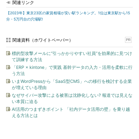
関連リンク
【2023年】東京23区の家賃相場が安い駅ランキング。1位は東京駅から15
分・5万円台の穴場駅!
関連資料（ホワイトペーパー）
PR
標的型攻撃メールに“引っかかりやすい社員”を効果的に見つけ
て訓練する方法
「ERP × kintone」で実践 基幹データの入力・活用を柔軟に行
う方法
いまWordPressから「SaaS型CMS」への移行を検討する企業
が増えている理由
なぜサイバー攻撃による被害は沈静化しない? 報道では見えな
い本質に迫る
AI活用のつまずきポイント 「社内データ活用の壁」を乗り越
える方法とは
今、あなたにオススメ