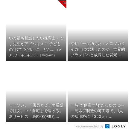
いま最も相談したい保育士・て
なぜ「一度消えた」オニツカタ
ぃ先生がアドバイス！ 子ども
イガーは復活したのか 世界的
の“おてつだい”に、どん...
（ア
ブランドへと成長した背景...
タック・キュキュット｜Hugkum）
ローソン、「店員とビデオ通話
一時は“倒産寸前”だったのに―
で注文」→「自宅まで届ける」
―元ネジ製造の町工場で、1人
新サービス 高齢化が進む...
の採用枠に「350人」...
Recommended by