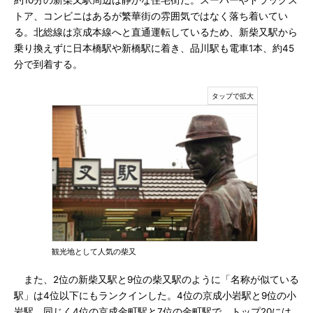
約10分の新柴又駅周辺は静かな住宅街だ。スーパーやドラッグス
トア、コンビニはあるが繁華街の雰囲気ではなく落ち着いてい
る。北総線は京成本線へと直通運転しているため、新柴又駅から
乗り換えずに日本橋駅や新橋駅に着き、品川駅も電車1本、約45
分で到着する。
観光地として人気の柴又
また、2位の新柴又駅と9位の柴又駅のように「名称が似ている
駅」は4位以下にもランクインした。4位の京成小岩駅と9位の小
岩駅、同じく4位の京成金町駅と7位の金町駅で、トップ20には