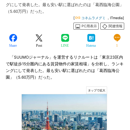
グにして発表した。最も安い駅に選ばれたのは「葛西臨海公園」
（5.60万円）だった。
[
コネムラメグミ
，ITmedia]
PC用表示
関連情報
Share
Post
LINE
Hatena
1
「SUUMOジャーナル」を運営するリクルートは「東京23区内
で駅徒歩15分圏内にある賃貸物件の家賃相場」を分析し、ランキ
ングにして発表した。最も安い駅に選ばれたのは「葛西臨海公
園」（5.60万円）だった。