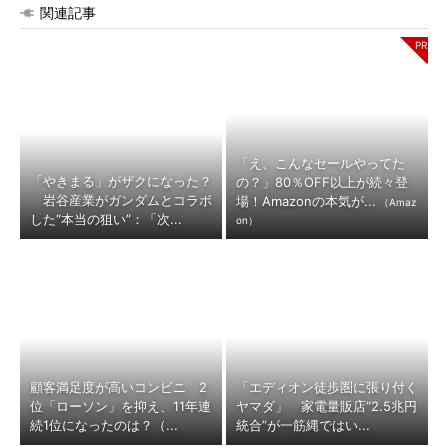
関連記事
「え、こんなセールやってた
「やきまる」がザクになった？
の？」80％OFF以上が続々登
岩谷産業がガンダムとコラボ
場！Amazonの本気が...
（Amaz
した“本当の狙い”：「次...
on）
顧客満足度が高いコンビニ 2
「エディオン徒歩圏に張り付く
位「ローソン」を抑え、11年連
ヤマダ」 家電量販店“2.5兆円
続1位になったのは？（...
統合”が一筋縄ではい...