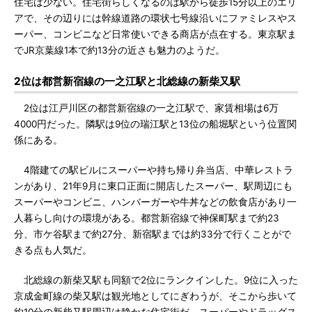
住宅は少ない。住宅街らしくなるのは駅から徒歩15分以上のエリ
アで、その辺りには幹線道路の環状七号線沿いにファミレスやス
ーパー、コンビニなど日常使いできる商店が点在する。東京駅ま
でJR京葉線1本で約13分の近さも魅力のようだ。
2位は都営新宿線の一之江駅と北総線の新柴又駅
2位は江戸川区の都営新宿線の一之江駅で、家賃相場は6万
4000円だった。隣駅は9位の瑞江駅と13位の船堀駅という位置関
係にある。
4階建ての駅ビルにスーパーや持ち帰り弁当店、中華レストラ
ンがあり、21年9月に東口正面に開店したスーパー、駅周辺にも
スーパーやコンビニ、ハンバーガーや牛丼などの飲食店があり一
人暮らし向けの環境がある。都営新宿線で神保町駅まで約23
分、市ケ谷駅まで約27分、新宿駅までは約33分で行くことがで
きる点も人気だ。
北総線の新柴又駅も同額で2位にランクインした。9位に入った
京成金町線の柴又駅は観光地としてにぎわうが、そこから歩いて