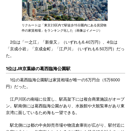
リクルートは「東京23区内で駅徒歩15分圏内にある賃貸物
件の家賃相場」をランキング化した（画像はイメージ）
2位は「一之江」「新柴又」（いずれも6.40万円）、4位は
「京成小岩」「京成金町」「江戸川」（いずれも6.50万円）だっ
た。
1位はJR京葉線の葛西臨海公園駅
1位の葛西臨海公園駅は家賃相場が唯一の5万円台（5万6000
円）だった。
江戸川区の南端に位置し、駅高架下には複合商業施設がオープ
ン。駅南側には葛西臨海公園があり、水族館や大観覧車があり東
京湾に面しているため海も一望できる。
駅北側には都の中央卸売市場や物流倉庫街が広がり、駅付近に