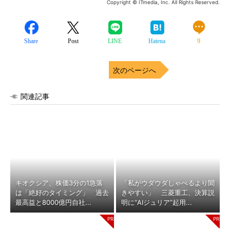
Copyright © ITmedia, Inc. All Rights Reserved.
Share
Post
LINE
Hatena
9
次のページへ
関連記事
キオクシア、株価3分の1急落
「私がウダウダしゃべるより聞
は「絶好のタイミング」 過去
きやすい」 三菱重工、決算説
最高益と8000億円自社...
明に“AIジュリア”起用...