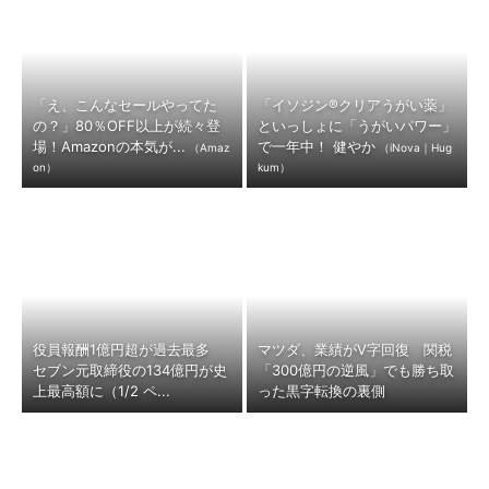
「え、こんなセールやってた
「イソジン®クリアうがい薬」
の？」80％OFF以上が続々登
といっしょに「うがいパワー」
場！Amazonの本気が...
で一年中！ 健やか
（Amaz
（iNova｜Hug
on）
kum）
役員報酬1億円超が過去最多
マツダ、業績がV字回復 関税
セブン元取締役の134億円が史
「300億円の逆風」でも勝ち取
上最高額に（1/2 ペ...
った黒字転換の裏側