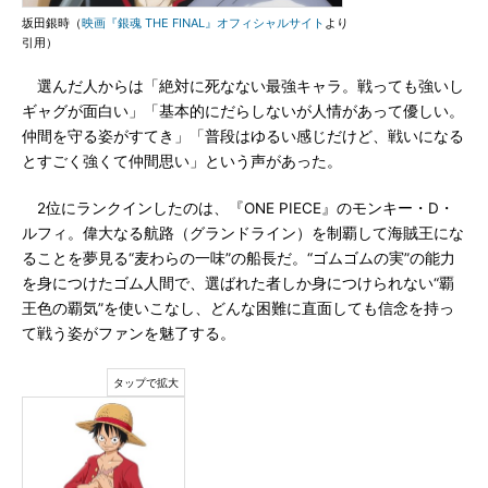
坂田銀時（
映画『銀魂 THE FINAL』オフィシャルサイト
より
引用）
選んだ人からは「絶対に死なない最強キャラ。戦っても強いし
ギャグが面白い」「基本的にだらしないが人情があって優しい。
仲間を守る姿がすてき」「普段はゆるい感じだけど、戦いになる
とすごく強くて仲間思い」という声があった。
2位にランクインしたのは、『ONE PIECE』のモンキー・D・
ルフィ。偉大なる航路（グランドライン）を制覇して海賊王にな
ることを夢見る“麦わらの一味”の船長だ。“ゴムゴムの実”の能力
を身につけたゴム人間で、選ばれた者しか身につけられない“覇
王色の覇気”を使いこなし、どんな困難に直面しても信念を持っ
て戦う姿がファンを魅了する。