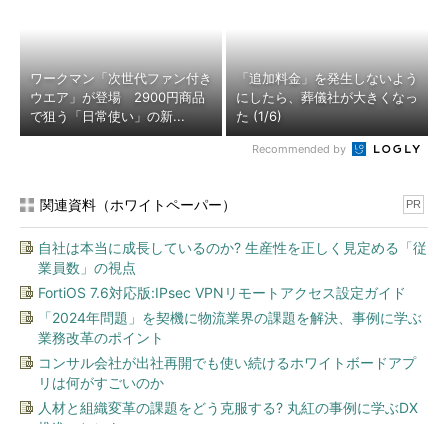
ワークマン「次世代ファン付き
「追加料金」を発生しないよう
ウエア」が登場 2900円商品
にしたら、葬儀社が大きくなっ
で狙う「日常使い」の新...
た (1/6)
Recommended by
関連資料（ホワイトペーパー）
PR
自社は本当に成長しているのか? 生産性を正しく見定める「従
業員数」の視点
FortiOS 7.6対応版:IPsec VPNリモートアクセス設定ガイド
「2024年問題」を契機に物流業界の課題を解決、事例に学ぶ
業務改革のポイント
コンサル会社が出社再開でも使い続けるホワイトボードアプ
リは何がすごいのか
人材と組織変革の課題をどう克服する? 丸紅の事例に学ぶDX
推進のヒント