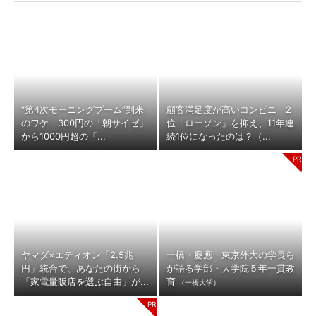
“第4次モーニングブーム”到来
顧客満足度が高いコンビニ 2
のワケ 300円の「朝サイゼ」
位「ローソン」を抑え、11年連
から1000円超の「...
続1位になったのは？（...
ヤマダ×エディオン「2.5兆
一橋・慶應・東京外大の学長ら
円」統合で、あなたの街から
が語る学部・大学院５年一貫教
「家電量販店を選ぶ自由」が...
育
（一橋大学）