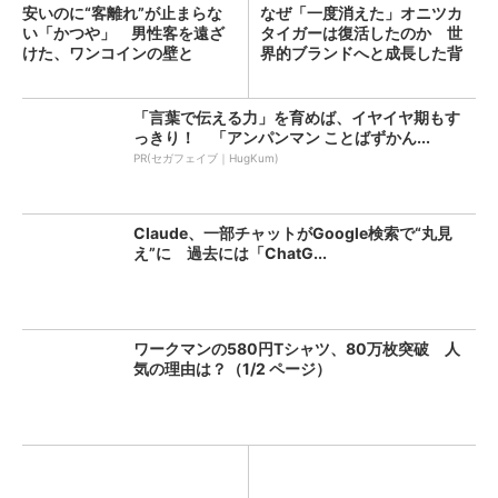
安いのに“客離れ”が止まらな
なぜ「一度消えた」オニツカ
い「かつや」 男性客を遠ざ
タイガーは復活したのか 世
けた、ワンコインの壁と
界的ブランドへと成長した背
は？...
景...
「言葉で伝える力」を育めば、イヤイヤ期もす
っきり！ 「アンパンマン ことばずかん...
PR(セガフェイブ｜HugKum)
Claude、一部チャットがGoogle検索で“丸見
え”に 過去には「ChatG...
ワークマンの580円Tシャツ、80万枚突破 人
気の理由は？（1/2 ページ）