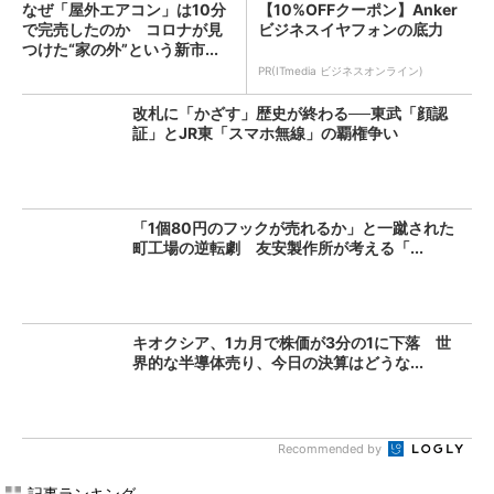
なぜ「屋外エアコン」は10分
【10%OFFクーポン】Anker
で完売したのか コロナが見
ビジネスイヤフォンの底力
つけた“家の外”という新市...
PR(ITmedia ビジネスオンライン)
改札に「かざす」歴史が終わる──東武「顔認
証」とJR東「スマホ無線」の覇権争い
「1個80円のフックが売れるか」と一蹴された
町工場の逆転劇 友安製作所が考える「...
キオクシア、1カ月で株価が3分の1に下落 世
界的な半導体売り、今日の決算はどうな...
Recommended by
記事ランキング