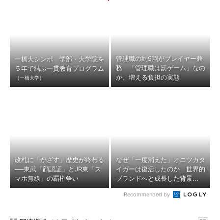
管理職の約9割がプレイヤー兼
一橋大シンポ 学部・大学院を
務 「管理職は罰ゲーム」なの
５年で結ぶ一貫教育プログラム
か、増える負担の実態
（一橋大学）
改札に「かざす」歴史が終わる
なぜ「一度消えた」オニツカタ
──東武「顔認証」とJR東「ス
イガーは復活したのか 世界的
マホ無線」の覇権争い
ブランドへと成長した背景...
Recommended by