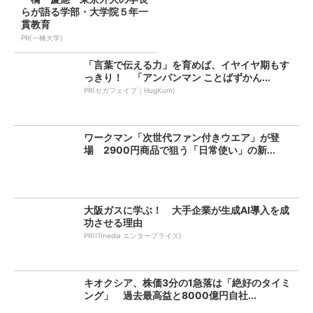
らが語る学部・大学院５年一
貫教育
PR(一橋大学)
「言葉で伝える力」を育めば、イヤイヤ期もす
っきり！ 「アンパンマン ことばずかん...
PR(セガフェイブ｜HugKum)
ワークマン「次世代ファン付きウエア」が登
場 2900円商品で狙う「日常使い」の新...
大阪ガスに学ぶ！ 大手企業が生成AI導入を成
功させる理由
PR(ITmedia エンタープライズ)
キオクシア、株価3分の1急落は「絶好のタイミ
ング」 過去最高益と8000億円自社...