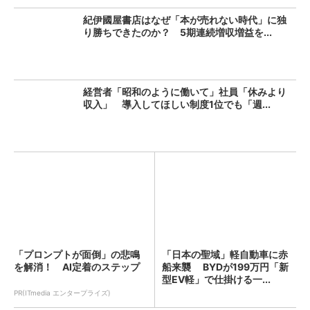
紀伊國屋書店はなぜ「本が売れない時代」に独
り勝ちできたのか？ 5期連続増収増益を...
経営者「昭和のように働いて」社員「休みより
収入」 導入してほしい制度1位でも「週...
「プロンプトが面倒」の悲鳴
「日本の聖域」軽自動車に赤
を解消！ AI定着のステップ
船来襲 BYDが199万円「新
型EV軽」で仕掛ける一...
PR(ITmedia エンタープライズ)