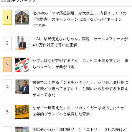
松のやの「ママ応援割引」が大炎上……内容そっくりの
「吉野家」のキャンペーンは燃えなかった“ネーミン
グ”の差
「AI、結局使えないじゃん」問題 セールスフォースが
431万件対応で導いた正解
セブンはなぜ苦戦するのか コンビニ王者を支えた「勝
ちパターン」が曲がり角
書類でよく見る「シヤチハタ不可」、シヤチハタ社長に
「実際どう思ってますか？」と聞いたら意外すぎる答え
が返ってきた
なぜ「一度消えた」オニツカタイガーは復活したのか
世界的ブランドへと成長した背景
明暗分かれた「無印良品」と「ニトリ」 2社の差はど