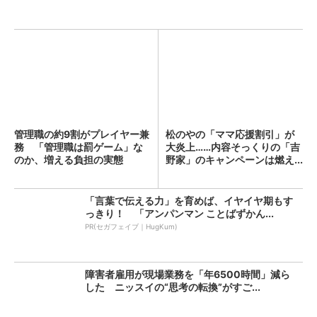
管理職の約9割がプレイヤー兼
松のやの「ママ応援割引」が
務 「管理職は罰ゲーム」な
大炎上……内容そっくりの「吉
のか、増える負担の実態
野家」のキャンペーンは燃え...
「言葉で伝える力」を育めば、イヤイヤ期もす
っきり！ 「アンパンマン ことばずかん...
PR(セガフェイブ｜HugKum)
障害者雇用が現場業務を「年6500時間」減ら
した ニッスイの“思考の転換”がすご...