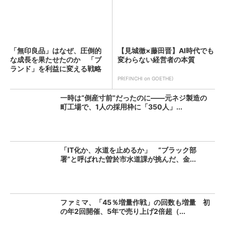
「無印良品」はなぜ、圧倒的
【見城徹×藤田晋】AI時代でも
な成長を果たせたのか 「ブ
変わらない経営者の本質
ランド」を利益に変える戦略
の...
PR(FINCHI on GOETHE)
一時は“倒産寸前”だったのに――元ネジ製造の
町工場で、1人の採用枠に「350人」...
「IT化か、水道を止めるか」 “ブラック部
署”と呼ばれた曽於市水道課が挑んだ、金...
ファミマ、「45％増量作戦」の回数も増量 初
の年2回開催、5年で売り上げ2倍超（...