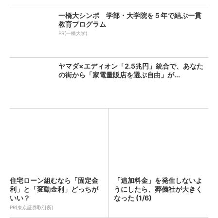
一橋大シンポ 学部・大学院を５年で結ぶ一貫
教育プログラム
PR(一橋大学)
ヤマダ×エディオン「2.5兆円」統合で、あなた
の街から「家電量販店を選ぶ自由」が...
住宅ローン組むなら「固定金
「追加料金」を発生しないよ
利」と「変動金利」どっちが
うにしたら、葬儀社が大きく
いい？
なった (1/6)
PR(東京証券取引所)