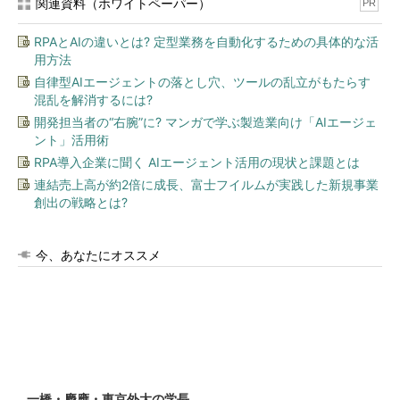
関連資料（ホワイトペーパー）
PR
RPAとAIの違いとは? 定型業務を自動化するための具体的な活
用方法
自律型AIエージェントの落とし穴、ツールの乱立がもたらす
混乱を解消するには?
開発担当者の“右腕”に? マンガで学ぶ製造業向け「AIエージェ
ント」活用術
RPA導入企業に聞く AIエージェント活用の現状と課題とは
連結売上高が約2倍に成長、富士フイルムが実践した新規事業
創出の戦略とは?
今、あなたにオススメ
一橋・慶應・東京外大の学長