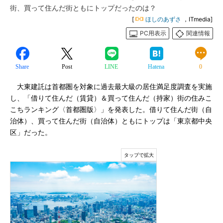
街、買って住んだ街ともにトップだったのは？
[
ほしのあずさ
，ITmedia]
PC用表示
関連情報
Share
Post
LINE
Hatena
0
大東建託は首都圏を対象に過去最大級の居住満足度調査を実施
し、「借りて住んだ（賃貸）＆買って住んだ（持家）街の住みこ
こちランキング〈首都圏版〉」を発表した。借りて住んだ街（自
治体）、買って住んだ街（自治体）ともにトップは「東京都中央
区」だった。