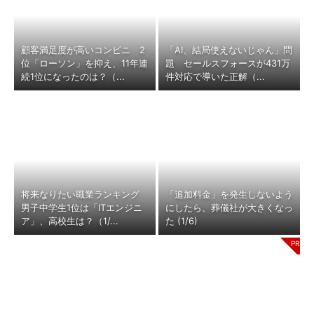
顧客満足度が高いコンビニ 2
「AI、結局使えないじゃん」問
位「ローソン」を抑え、11年連
題 セールスフォースが431万
続1位になったのは？（...
件対応で導いた正解（...
将来なりたい職業ランキング
「追加料金」を発生しないよう
男子中学生1位は「ITエンジニ
にしたら、葬儀社が大きくなっ
ア」、高校生は？（1/...
た (1/6)