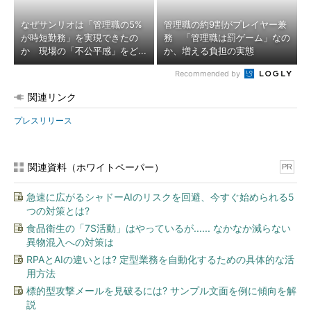
なぜサンリオは「管理職の5%
管理職の約9割がプレイヤー兼
が時短勤務」を実現できたの
務 「管理職は罰ゲーム」なの
か 現場の「不公平感」をど...
か、増える負担の実態
Recommended by
関連リンク
プレスリリース
関連資料（ホワイトペーパー）
PR
急速に広がるシャドーAIのリスクを回避、今すぐ始められる5
つの対策とは?
食品衛生の「7S活動」はやっているが...... なかなか減らない
異物混入への対策は
RPAとAIの違いとは? 定型業務を自動化するための具体的な活
用方法
標的型攻撃メールを見破るには? サンプル文面を例に傾向を解
説