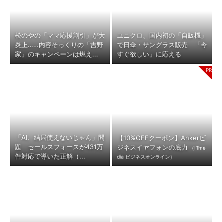
松のやの「ママ応援割引」が大
ユニクロ、国内初の「自販機」
炎上……内容そっくりの「吉野
で日傘・サングラス販売 「今
家」のキャンペーンは燃え...
すぐ欲しい」に応える
「AI、結局使えないじゃん」問
【10%OFFクーポン】Ankerビ
題 セールスフォースが431万
ジネスイヤフォンの底力
（ITme
件対応で導いた正解（...
dia ビジネスオンライン）