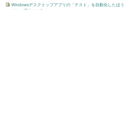
Windowsデスクトップアプリの「テスト」を自動化したほう
がよい理由とは?
今、あなたにオススメ
顧客満足度が高いコンビニ 2
位「ローソン」を抑え、11年
連続1位になったのは？（...
SNSアカウントを着実に成長。実はみんなココ
使ってます。
PR(Dreaw合同会社)