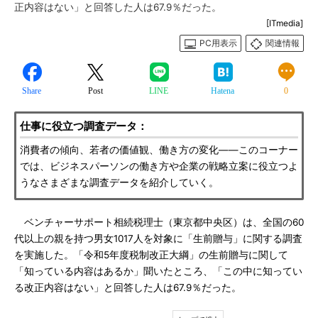
正内容はない」と回答した人は67.9％だった。
[ITmedia]
PC用表示
関連情報
Share
Post
LINE
Hatena
0
仕事に役立つ調査データ：
消費者の傾向、若者の価値観、働き方の変化――このコーナー
では、ビジネスパーソンの働き方や企業の戦略立案に役立つよ
うなさまざまな調査データを紹介していく。
ベンチャーサポート相続税理士（東京都中央区）は、全国の60
代以上の親を持つ男女1017人を対象に「生前贈与」に関する調査
を実施した。「令和5年度税制改正大綱」の生前贈与に関して
「知っている内容はあるか」聞いたところ、「この中に知ってい
る改正内容はない」と回答した人は67.9％だった。