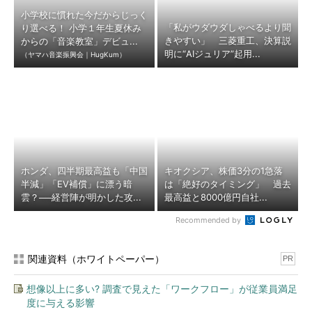
小学校に慣れた今だからじっく
「私がウダウダしゃべるより聞
り選べる！ 小学１年生夏休み
きやすい」 三菱重工、決算説
からの「音楽教室」デビュ...
明に“AIジュリア”起用...
（ヤマハ音楽振興会｜HugKum）
ホンダ、四半期最高益も「中国
キオクシア、株価3分の1急落
半減」「EV補償」に漂う暗
は「絶好のタイミング」 過去
雲？──経営陣が明かした攻...
最高益と8000億円自社...
Recommended by
関連資料（ホワイトペーパー）
PR
想像以上に多い? 調査で見えた「ワークフロー」が従業員満足
度に与える影響