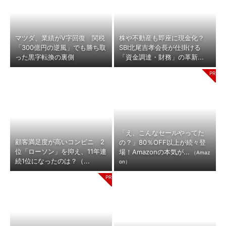
マツダ、業績がV字回復 関税
株や不動産も即座に現金化？
「300億円の逆風」でも勝ち取
SBI北尾吉孝会長が仕掛ける
った黒字転換の裏側
「資金調達・財務」の革新...
「え、こんなセールやってた
顧客満足度が高いコンビニ 2
の？」80％OFF以上が続々登
位「ローソン」を抑え、11年連
場！Amazonの本気が...
（Amaz
続1位になったのは？（...
on）