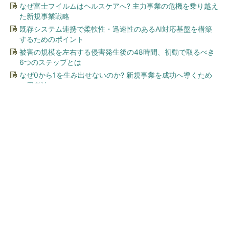
なぜ富士フイルムはヘルスケアへ? 主力事業の危機を乗り越え
た新規事業戦略
既存システム連携で柔軟性・迅速性のあるAI対応基盤を構築
するためのポイント
被害の規模を左右する侵害発生後の48時間、初動で取るべき
6つのステップとは
なぜ0から1を生み出せないのか? 新規事業を成功へ導くため
の思考法
今、あなたにオススメ
「言葉で伝える力」を育め
ば、イヤイヤ期もすっきり！
「アンパンマン ことばずか
ん...
PR(セガフェイブ｜HugKum)