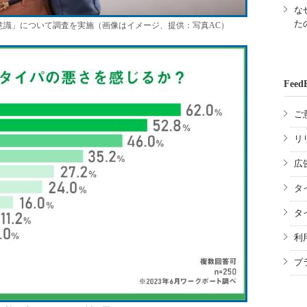
な
た
意識」について調査を実施（画像はイメージ、提供：写真AC）
Feed
ご
リ
広
タ
タ
利
プ