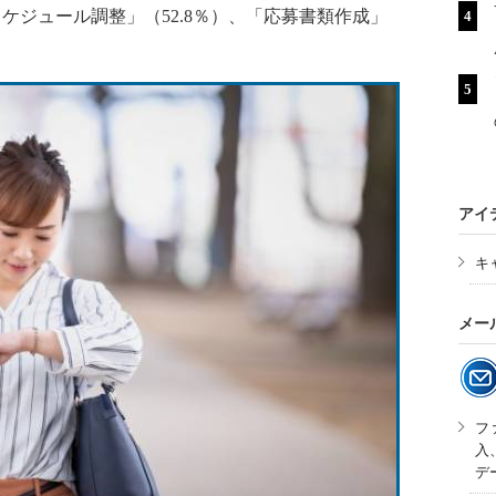
スケジュール調整」（52.8％）、「応募書類作成」
アイ
キ
メー
フ
入
デ