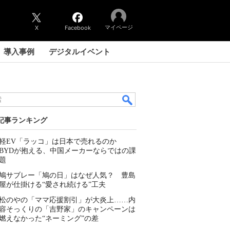
マイページ
X
Facebook
導入事例
デジタルイベント
記事ランキング
軽EV「ラッコ」は日本で売れるのか
BYDが抱える、中国メーカーならではの課
題
鳩サブレー「鳩の日」はなぜ人気？ 豊島
屋が仕掛ける“愛され続ける”工夫
松のやの「ママ応援割引」が大炎上……内
容そっくりの「吉野家」のキャンペーンは
燃えなかった“ネーミング”の差