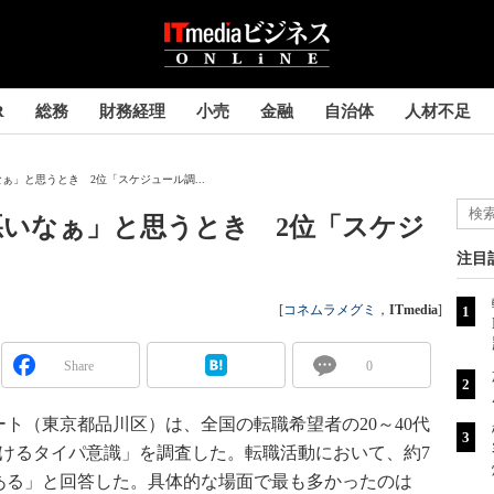
R
総務
財務経理
小売
金融
自治体
人材不足
ぁ」と思うとき 2位「スケジュール調...
いなぁ」と思うとき 2位「スケジ
注目
[
コネムラメグミ
，
ITmedia
]
Share
0
（東京都品川区）は、全国の転職希望者の20～40代
おけるタイパ意識」を調査した。転職活動において、約7
ある」と回答した。具体的な場面で最も多かったのは