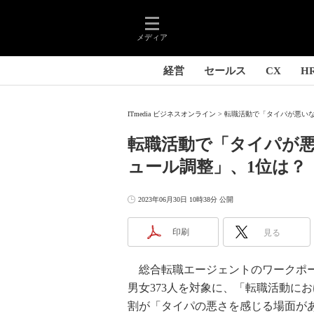
メディア
経営
セールス
CX
H
ITmedia ビジネスオンライン
転職活動で「タイパが悪いな
転職活動で「タイパが悪
ュール調整」、1位は？
2023年06月30日 10時38分 公開
印刷
見る
総合転職エージェントのワークポート
男女373人を対象に、「転職活動に
割が「タイパの悪さを感じる場面が