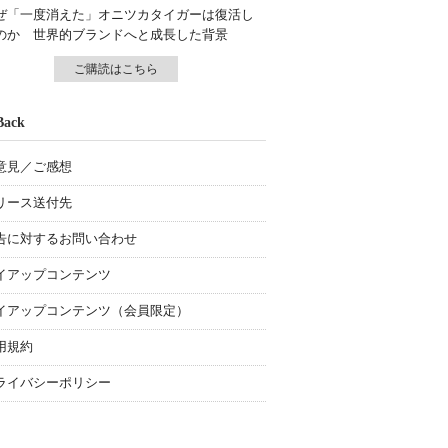
ぜ「一度消えた」オニツカタイガーは復活し
のか 世界的ブランドへと成長した背景
ご購読はこちら
Back
意見／ご感想
リース送付先
告に対するお問い合わせ
イアップコンテンツ
イアップコンテンツ（会員限定）
用規約
ライバシーポリシー