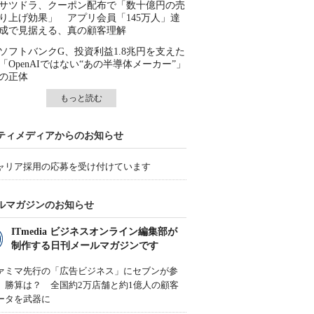
サツドラ、クーポン配布で「数十億円の売
り上げ効果」 アプリ会員「145万人」達
成で見据える、真の顧客理解
ソフトバンクG、投資利益1.8兆円を支えた
「OpenAIではない“あの半導体メーカー”」
の正体
もっと読む
ティメディアからのお知らせ
ャリア採用の応募を受け付けています
ルマガジンのお知らせ
ITmedia ビジネスオンライン編集部が
制作する日刊メールマガジンです
ァミマ先行の「広告ビジネス」にセブンが参
、勝算は？ 全国約2万店舗と約1億人の顧客
ータを武器に