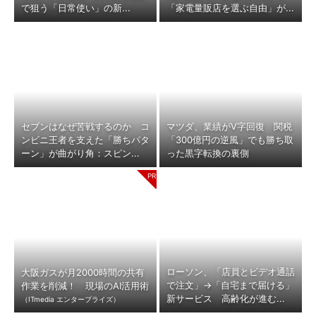
で狙う「日常使い」の新...
「家電量販店を選ぶ自由」が...
セブンはなぜ苦戦するのか コ
マツダ、業績がV字回復 関税
ンビニ王者を支えた「勝ちパタ
「300億円の逆風」でも勝ち取
ーン」が曲がり角：スピン...
った黒字転換の裏側
ローソン、「店員とビデオ通話
大阪ガスが月2000時間の共有
で注文」→「自宅まで届ける」
作業を削減！ 現場のAI活用術
新サービス 高齢化が進む...
（ITmedia エンタープライズ）