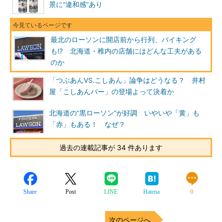
景に“違和感”あり
最北のローソンに開店前から行列、バイキング
も!? 北海道・稚内の店舗にはどんな工夫がある
のか
「つぶあんVS.こしあん」論争はどうなる？ 井村
屋「こしあんバー」の登場よって決着か
北海道の“黒ローソン”が好調 いやいや「黄」も
「赤」もある！ なぜ？
過去の連載記事が 34 件あります
Share
Post
LINE
Hatena
0
次のページへ