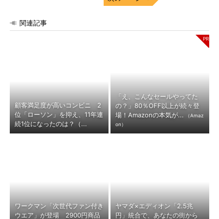
関連記事
「え、こんなセールやってた
顧客満足度が高いコンビニ 2
の？」80％OFF以上が続々登
位「ローソン」を抑え、11年連
場！Amazonの本気が...
（Amaz
続1位になったのは？（...
on）
ワークマン「次世代ファン付き
ヤマダ×エディオン「2.5兆
ウエア」が登場 2900円商品
円」統合で、あなたの街から