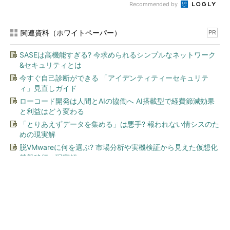
Recommended by
関連資料（ホワイトペーパー）
PR
SASEは高機能すぎる? 今求められるシンプルなネットワーク
&セキュリティとは
今すぐ自己診断ができる 「アイデンティティーセキュリテ
ィ」見直しガイド
ローコード開発は人間とAIの協働へ AI搭載型で経費節減効果
と利益はどう変わる
「とりあえずデータを集める」は悪手? 報われない情シスのた
めの現実解
脱VMwareに何を選ぶ? 市場分析や実機検証から見えた仮想化
基盤移行の現実解
今、あなたにオススメ