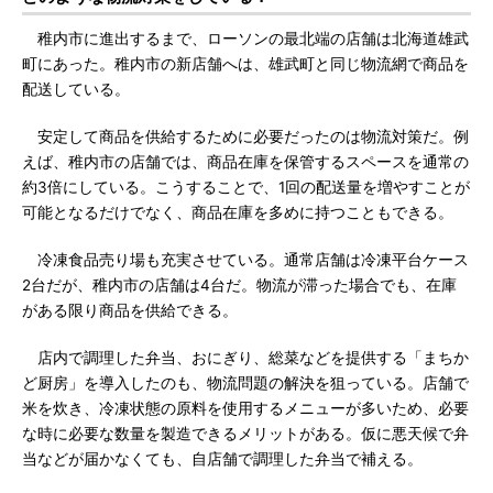
稚内市に進出するまで、ローソンの最北端の店舗は北海道雄武
町にあった。稚内市の新店舗へは、雄武町と同じ物流網で商品を
配送している。
安定して商品を供給するために必要だったのは物流対策だ。例
えば、稚内市の店舗では、商品在庫を保管するスペースを通常の
約3倍にしている。こうすることで、1回の配送量を増やすことが
可能となるだけでなく、商品在庫を多めに持つこともできる。
冷凍食品売り場も充実させている。通常店舗は冷凍平台ケース
2台だが、稚内市の店舗は4台だ。物流が滞った場合でも、在庫
がある限り商品を供給できる。
店内で調理した弁当、おにぎり、総菜などを提供する「まちか
ど厨房」を導入したのも、物流問題の解決を狙っている。店舗で
米を炊き、冷凍状態の原料を使用するメニューが多いため、必要
な時に必要な数量を製造できるメリットがある。仮に悪天候で弁
当などが届かなくても、自店舗で調理した弁当で補える。