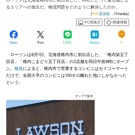
ローソンは北海道稚内市に初出店した。同社にとって最北端とな
るエリアへの進出だ。物流問題をどのように解決したのか。
[
昆清徳
，ITmedia]
PC用表示
関連情報
Share
Post
LINE
Hatena
0
ローソンは8月1日、北海道稚内市に初出店した。「稚内栄五丁
目店」「稚内こまどり五丁目店」の2店舗を同日午前8時にオープ
ン。
報道
によると、稚内市で営業するコンビニはセイコーマート
だけで、全国大手のコンビニは100キロ離れた地にしかなかった
という。