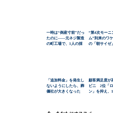
一時は“倒産寸前”だっ
“第4次モーニ
たのに――元ネジ製造
ム”到来のワケ
の町工場で、1人の採
の「朝サイゼ」
用枠に「350人」...
00円超の「...
「追加料金」を発生し
顧客満足度が
ないようにしたら、葬
ビニ 2位「
儀社が大きくなった
ン」を抑え、1
(1/6)
1位になったのは