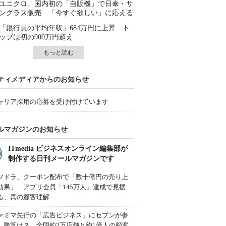
ユニクロ、国内初の「自販機」で日傘・サ
ングラス販売 「今すぐ欲しい」に応える
「銀行員の平均年収」684万円に上昇 ト
ップは初の900万円超え
もっと読む
ティメディアからのお知らせ
ャリア採用の応募を受け付けています
ルマガジンのお知らせ
ITmedia ビジネスオンライン編集部が
制作する日刊メールマガジンです
ツドラ、クーポン配布で「数十億円の売り上
効果」 アプリ会員「145万人」達成で見据
る、真の顧客理解
ァミマ先行の「広告ビジネス」にセブンが参
、勝算は？ 全国約2万店舗と約1億人の顧客