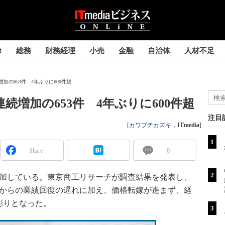
R
総務
財務経理
小売
金融
自治体
人材不足
加の653件 4年ぶりに600件超
続増加の653件 4年ぶりに600件超
注目
[
カワブチカズキ
，
ITmedia
]
Share
0
加している。東京商工リサーチが調査結果を発表し、
ナ禍からの業績回復の遅れに加え、価格転嫁が進まず、経
彫りとなった。