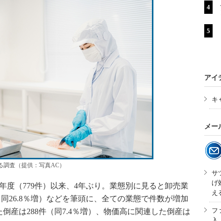
アイ
キ
メー
する調査（提供：写真AC）
サ
げ
年度（779件）以来、4年ぶり。業態別に見ると卸売業
え
6件（同26.8％増）などを筆頭に、全ての業態で件数が増加
フ
倒産は288件（同7.4％増）、物価高に関連した倒産は
入