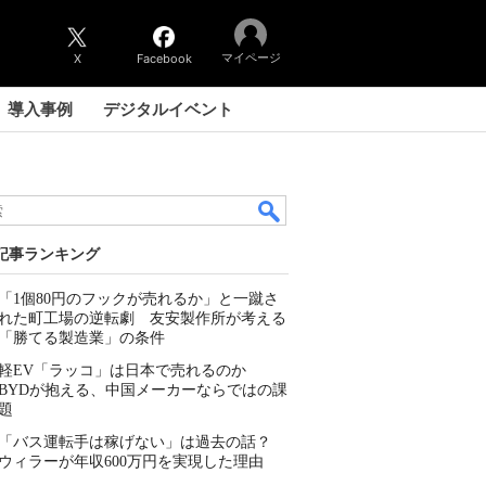
マイページ
X
Facebook
導入事例
デジタルイベント
記事ランキング
「1個80円のフックが売れるか」と一蹴さ
れた町工場の逆転劇 友安製作所が考える
「勝てる製造業」の条件
軽EV「ラッコ」は日本で売れるのか
BYDが抱える、中国メーカーならではの課
題
「バス運転手は稼げない」は過去の話？
ウィラーが年収600万円を実現した理由