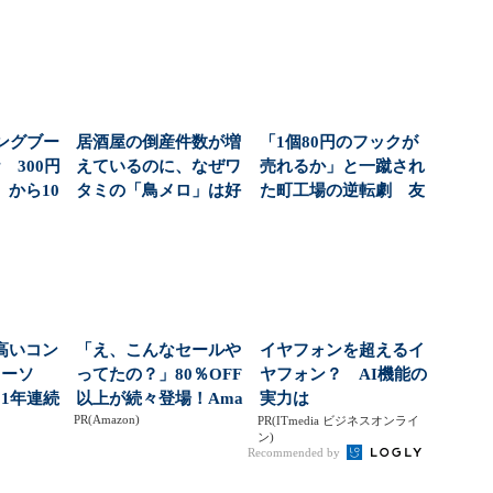
ングブー
居酒屋の倒産件数が増
「1個80円のフックが
 300円
えているのに、なぜワ
売れるか」と一蹴され
から10
タミの「鳥メロ」は好
た町工場の逆転劇 友
調なのか 約6年ぶり...
安製作所が考える「...
高いコン
「え、こんなセールや
イヤフォンを超えるイ
ローソ
ってたの？」80％OFF
ヤフォン？ AI機能の
1年連続
以上が続々登場！Ama
実力は
PR(Amazon)
？（...
zonの本気が...
PR(ITmedia ビジネスオンライ
ン)
Recommended by