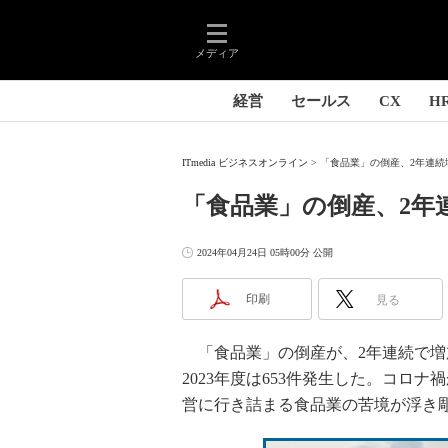
メディア
経営
セールス
CX
H
ITmedia ビジネスオンライン
「食品業」の倒産、2年連続増
「食品業」の倒産、2年連
2024年04月24日 05時00分 公開
印刷
見る
「食品業」の倒産が、2年連続で増
2023年度は653件発生した。コロ
営に行き詰まる食品業の苦境が浮き