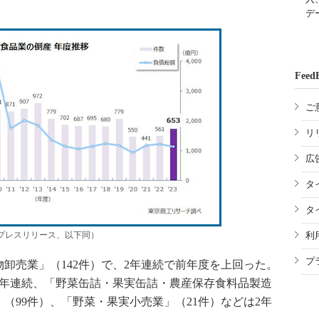
デ
Feed
ご
リ
広
タ
タ
プレスリリース、以下同）
利
プ
売業」（142件）で、2年連続で前年度を上回った。
3年連続、「野菜缶詰・果実缶詰・農産保存食料品製造
（99件）、「野菜・果実小売業」（21件）などは2年