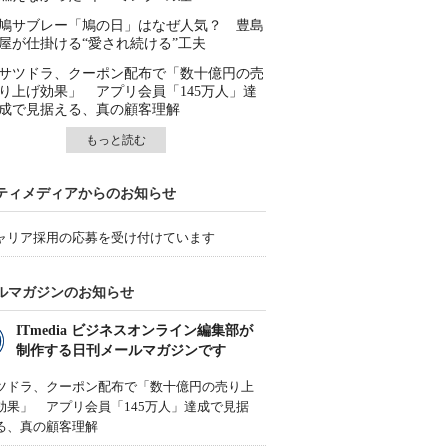
鳩サブレー「鳩の日」はなぜ人気？ 豊島
屋が仕掛ける“愛され続ける”工夫
サツドラ、クーポン配布で「数十億円の売
り上げ効果」 アプリ会員「145万人」達
成で見据える、真の顧客理解
もっと読む
ティメディアからのお知らせ
ャリア採用の応募を受け付けています
ルマガジンのお知らせ
ITmedia ビジネスオンライン編集部が
制作する日刊メールマガジンです
ツドラ、クーポン配布で「数十億円の売り上
効果」 アプリ会員「145万人」達成で見据
る、真の顧客理解