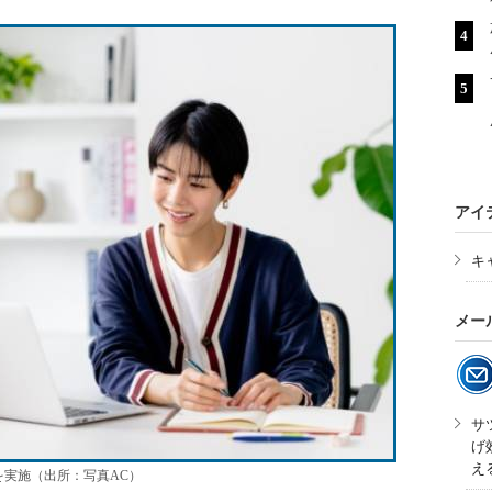
アイ
キ
メー
サ
げ
え
を実施（出所：写真AC）