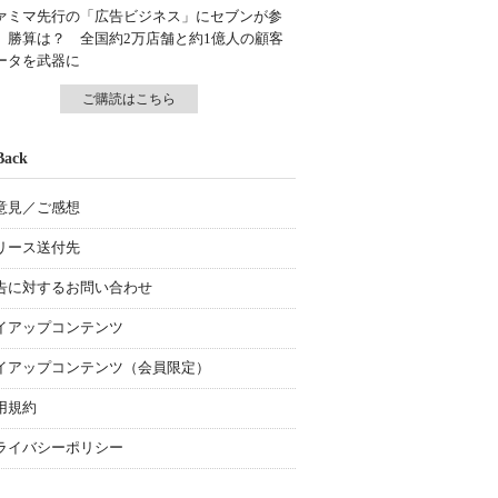
ァミマ先行の「広告ビジネス」にセブンが参
、勝算は？ 全国約2万店舗と約1億人の顧客
ータを武器に
ご購読はこちら
Back
意見／ご感想
リース送付先
告に対するお問い合わせ
イアップコンテンツ
イアップコンテンツ（会員限定）
用規約
ライバシーポリシー