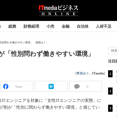
R
総務
財務経理
小売
金融
自治体
人材不足
性別問わず働きやすい環境」 課題は？...
割が「性別問わず働きやすい環境」
注目
[
季原ゆう
，
ITmedia
]
Share
0
Tエンジニアを対象に「女性ITエンジニアの実態」に
約7割が「性別に関わらず働きやすい環境」と感じてい