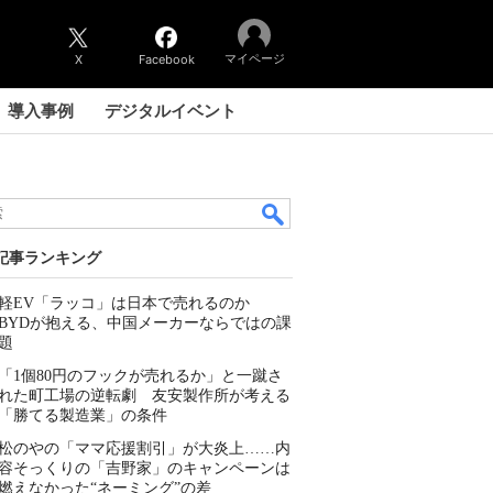
マイページ
X
Facebook
導入事例
デジタルイベント
記事ランキング
軽EV「ラッコ」は日本で売れるのか
BYDが抱える、中国メーカーならではの課
題
「1個80円のフックが売れるか」と一蹴さ
れた町工場の逆転劇 友安製作所が考える
「勝てる製造業」の条件
松のやの「ママ応援割引」が大炎上……内
容そっくりの「吉野家」のキャンペーンは
燃えなかった“ネーミング”の差