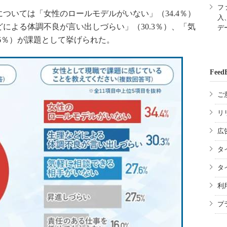
フ
いては「女性のロールモデルがいない」（34.4％）
入
による体調不良が言い出しづらい」（30.3％）、「気
デ
.6％）が課題として挙げられた。
Feed
ご
リ
広
タ
タ
利
プ