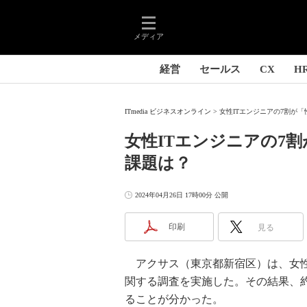
メディア
経営
セールス
CX
H
ITmedia ビジネスオンライン
女性ITエンジニアの7割が「
女性ITエンジニアの7
課題は？
2024年04月26日 17時00分 公開
印刷
見る
アクサス（東京都新宿区）は、女性I
関する調査を実施した。その結果、
ることが分かった。