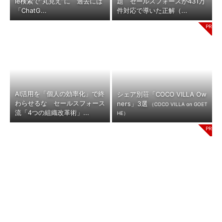
le検索で“丸見え”に 過去には
題 セールスフォースが431万
「ChatG...
件対応で導いた正解（...
AI活用を「個人の効率化」で終
シェア別荘「COCO VILLA Ow
わらせるな セールスフォース
ners」3選
（COCO VILLA on GOET
流「4つの組織改革術」...
HE）
「日本人が海外へ行けない」を
全国の絶景ポイントにサウナ付
打ち破る シンガポール発LCC
きのシェア別荘を展開
（COCO
が仕掛ける“逆張り戦略...
VILLA on GOETHE）