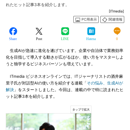
れたヒット記事3本を紹介します。
[ITmedia]
PC用表示
関連情報
Share
Post
LINE
Hatena
0
生成AIが急速に進化を遂げています。企業や自治体で業務効率
化を目指して導入する動きが広がるほか、使い方をマスターしよ
うと独学するビジネスパーソンも増えています。
ITmedia ビジネスオンラインでは、ITジャーナリストの酒井麻
里子氏が対話型AIの使い方を紹介する連載「
その悩み、生成AIが
解決
」をスタートしました。今回は、連載の中で特に読まれたヒ
ット記事3本を紹介します。