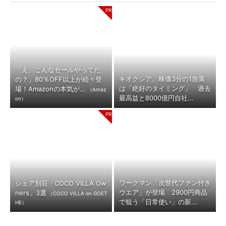
「え、こんなセールやってた
キオクシア、株価3分の1急落
の？」80％OFF以上が続々登
は「絶好のタイミング」 過去
場！Amazonの本気が...
（Amaz
最高益と8000億円自社...
on）
ワークマン「次世代ファン付き
シェア別荘「COCO VILLA Ow
ウエア」が登場 2900円商品
ners」3選
（COCO VILLA on GOET
で狙う「日常使い」の新...
HE）