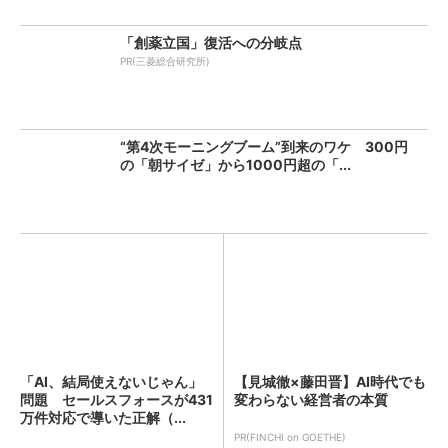
「創薬立国」復活への分岐点
PR(三菱総合研究所)
“第4次モーニングブーム”到来のワケ 300円
の「朝サイゼ」から1000円超の「...
「AI、結局使えないじゃん」
【見城徹×藤田晋】AI時代でも
問題 セールスフォースが431
変わらない経営者の本質
万件対応で導いた正解（...
PR(FINCHI on GOETHE)