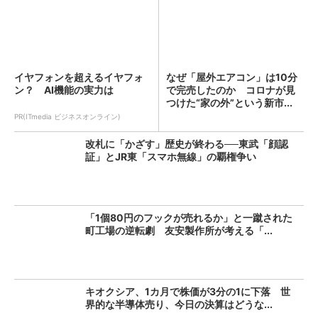
イヤフォンを超えるイヤフォ
なぜ「屋外エアコン」は10分
ン？ AI機能の実力は
で完売したのか コロナが見
つけた“家の外”という新市...
PR(ITmedia ビジネスオンライン)
改札に「かざす」歴史が終わる──東武「顔認
証」とJR東「スマホ無線」の覇権争い
「1個80円のフックが売れるか」と一蹴された
町工場の逆転劇 友安製作所が考える「...
キオクシア、1カ月で株価が3分の1に下落 世
界的な半導体売り、今日の決算はどうな...