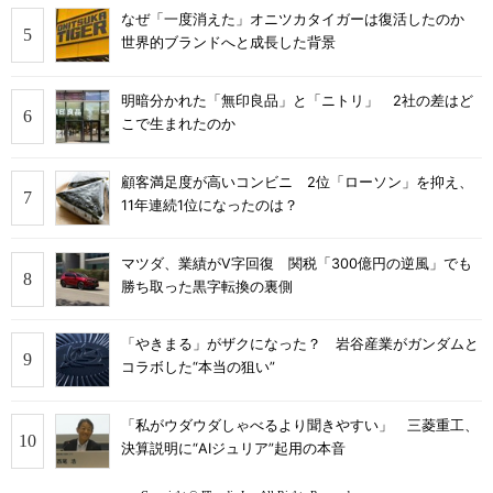
なぜ「一度消えた」オニツカタイガーは復活したのか
世界的ブランドへと成長した背景
明暗分かれた「無印良品」と「ニトリ」 2社の差はど
こで生まれたのか
顧客満足度が高いコンビニ 2位「ローソン」を抑え、
11年連続1位になったのは？
マツダ、業績がV字回復 関税「300億円の逆風」でも
勝ち取った黒字転換の裏側
「やきまる」がザクになった？ 岩谷産業がガンダムと
コラボした“本当の狙い”
「私がウダウダしゃべるより聞きやすい」 三菱重工、
決算説明に“AIジュリア”起用の本音