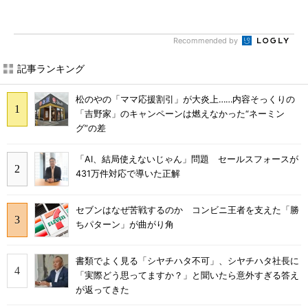
Recommended by
記事ランキング
松のやの「ママ応援割引」が大炎上……内容そっくりの
「吉野家」のキャンペーンは燃えなかった“ネーミン
グ”の差
「AI、結局使えないじゃん」問題 セールスフォースが
431万件対応で導いた正解
セブンはなぜ苦戦するのか コンビニ王者を支えた「勝
ちパターン」が曲がり角
書類でよく見る「シヤチハタ不可」、シヤチハタ社長に
「実際どう思ってますか？」と聞いたら意外すぎる答え
が返ってきた