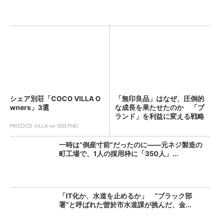
シェア別荘「COCO VILLA O
「無印良品」はなぜ、圧倒的
wners」3選
な成長を果たせたのか 「ブ
ランド」を利益に変える戦略
の...
PR(COCO VILLA on GOETHE)
一時は“倒産寸前”だったのに――元ネジ製造の
町工場で、1人の採用枠に「350人」...
「IT化か、水道を止めるか」 “ブラック部
署”と呼ばれた曽於市水道課が挑んだ、金...