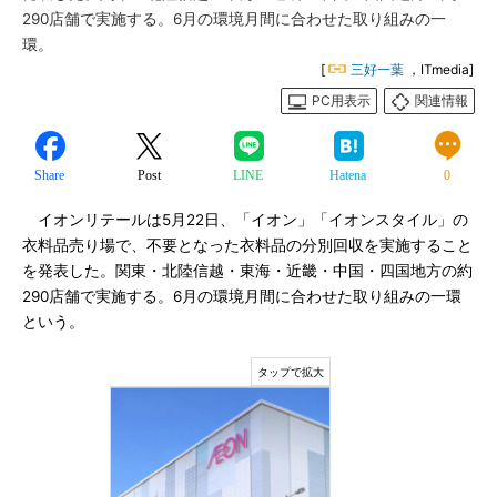
290店舗で実施する。6月の環境月間に合わせた取り組みの一
環。
[
三好一葉
，ITmedia]
PC用表示
関連情報
Share
Post
LINE
Hatena
0
イオンリテールは5月22日、「イオン」「イオンスタイル」の
衣料品売り場で、不要となった衣料品の分別回収を実施すること
を発表した。関東・北陸信越・東海・近畿・中国・四国地方の約
290店舗で実施する。6月の環境月間に合わせた取り組みの一環
という。