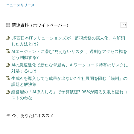
ニュースリリース
関連資料（ホワイトペーパー）
PR
JR西日本ITソリューションズが「監視業務の属人化」を解消
した方法とは?
AIエージェントに潜む“見えないリスク”、過剰なアクセス権を
どう制御する?
AIの急速進化で新たな脅威も、AIワークロード特有のリスクに
対処するには
生成AIを導入しても成果が出ない? 全社展開を阻む「統制」の
課題と解決策
経営層の「AI導入しろ」で予算破綻? 95%が陥る失敗と隠れコ
ストのわな
今、あなたにオススメ