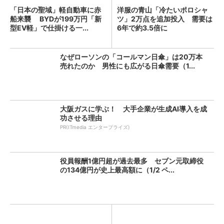
「日本の聖域」軽自動車に赤
洋服の青山「冷たいポロシャ
船来襲 BYDが199万円「新
ツ」2万点を追加投入 需要は
型EV軽」で仕掛ける一...
6年で約3.5倍に
なぜローソンの「コールマン日傘」は20万本
売れたのか 男性にも広がる日傘需要（1...
大阪ガスに学ぶ！ 大手企業が生成AI導入を成
功させる理由
PR(ITmedia エンタープライズ)
役員報酬1億円超が過去最多 セブン元取締役
の134億円が史上最高額に（1/2 ペ...