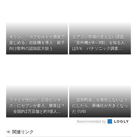
キリン、「カプセルトイ感覚で
エアコン市場の見えない課題、
楽しめる」自販機を導入 親子
「室外機が8～9割」を知る人
向け飲料の認知拡大狙う
は5％ パナソニック調査...
ファミマ先行の「広告ビジネ
「追加料金」を発生しないよう
ス」にセブンが参入、勝算は？
にしたら、葬儀社が大きくなっ
全国約2万店舗と約1億人...
た (1/6)
Recommended by
関連リンク