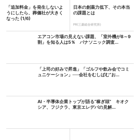
「追加料金」を発生しないよ
日本の創薬力低下、その本当
うにしたら、葬儀社が大きく
の課題とは
なった (1/6)
PR(三菱総合研究所)
エアコン市場の見えない課題、「室外機が8～9
割」を知る人は5％ パナソニック調査...
「上司の好みで昇進」「ゴルフや飲み会でコミ
ュニケーション」──会社をむしばむ“お...
AI・半導体企業トップが語る“稼ぎ頭” キオク
シア、フジクラ、東京エレデバの見解...