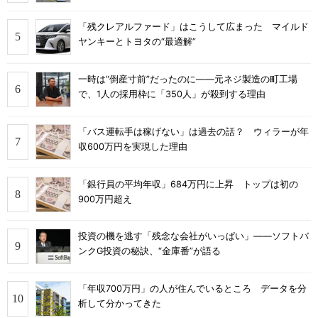
「残クレアルファード」はこうして広まった マイルド
ヤンキーとトヨタの“最適解”
一時は“倒産寸前”だったのに――元ネジ製造の町工場
で、1人の採用枠に「350人」が殺到する理由
「バス運転手は稼げない」は過去の話？ ウィラーが年
収600万円を実現した理由
「銀行員の平均年収」684万円に上昇 トップは初の
900万円超え
投資の機を逃す「残念な会社がいっぱい」――ソフトバ
ンクG投資の秘訣、“金庫番”が語る
「年収700万円」の人が住んでいるところ データを分
析して分かってきた