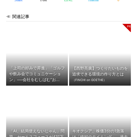
Share
Post
LINE
Hatena
0
関連記事
「上司の好みで昇進」「ゴルフ
【西野亮廣】つくりたいものを
や飲み会でコミュニケーショ
追求できる環境の作り方とは
ン」──会社をむしばむ“お...
（FINCHI on GOETHE）
「AI、結局使えないじゃん」問
キオクシア、株価3分の1急落
題 セールスフォースが431万
は「絶好のタイミング」 過去