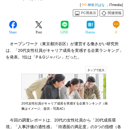
[
神奈川はな
，ITmedia]
PC用表示
関連情報
Share
Post
LINE
Hatena
0
オープンワーク（東京都渋谷区）が運営する働きがい研究所
は、「20代女性社員がキャリア成長を実感する企業ランキング」
を発表。1位は「P＆Gジャパン」だった。
20代女性社員がキャリア成長を実感する企業ランキング（画
像はイメージ、提供：写真AC）
今回の調査レポートは、20代の女性社員から「20代成長環
境」「人事評価の適性感」「待遇面の満足度」の3つの指標（各