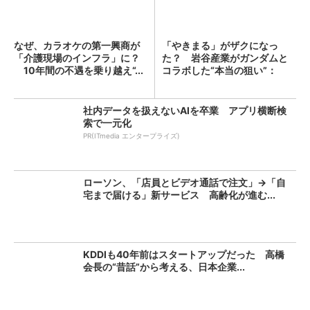
なぜ、カラオケの第一興商が
「やきまる」がザクになっ
「介護現場のインフラ」に？
た？ 岩谷産業がガンダムと
10年間の不遇を乗り越え“...
コラボした“本当の狙い”：
「次...
社内データを扱えないAIを卒業 アプリ横断検
索で一元化
PR(ITmedia エンタープライズ)
ローソン、「店員とビデオ通話で注文」→「自
宅まで届ける」新サービス 高齢化が進む...
KDDIも40年前はスタートアップだった 高橋
会長の“昔話”から考える、日本企業...