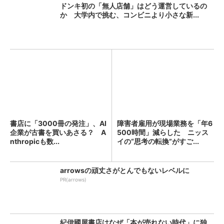
ドンキ初の「無人店舗」はどう運営しているの
か 大学内で挑む、コンビニより小さな新...
書店に「3000冊の発注」、AI
障害者雇用が現場業務を「年6
企業が古書を買いあさる？ A
500時間」減らした ニッス
nthropicも数...
イの“思考の転換”がすご...
arrowsの頑丈さがとんでもないレベルに
PR(arrows)
紀伊國屋書店はなぜ「本が売れない時代」に独