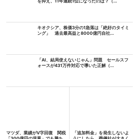
を抑え、11年連続1位になったのは？（...
キオクシア、株価3分の1急落は「絶好のタイミ
ング」 過去最高益と8000億円自社...
「AI、結局使えないじゃん」問題 セールスフ
ォースが431万件対応で導いた正解（...
マツダ、業績がV字回復 関税
「追加料金」を発生しないよ
「300億円の逆風」でも勝ち
うにしたら、葬儀社が大きく