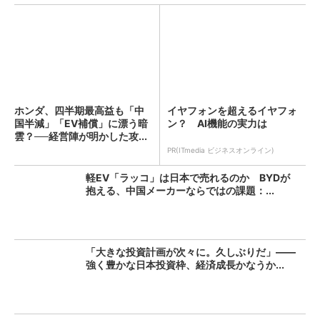
ホンダ、四半期最高益も「中
イヤフォンを超えるイヤフォ
国半減」「EV補償」に漂う暗
ン？ AI機能の実力は
雲？──経営陣が明かした攻...
PR(ITmedia ビジネスオンライン)
軽EV「ラッコ」は日本で売れるのか BYDが
抱える、中国メーカーならではの課題：...
「大きな投資計画が次々に。久しぶりだ」――
強く豊かな日本投資枠、経済成長かなうか...