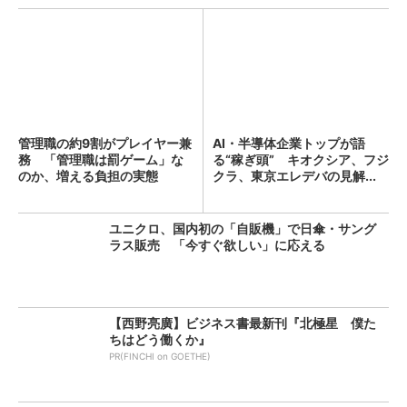
管理職の約9割がプレイヤー兼
AI・半導体企業トップが語
務 「管理職は罰ゲーム」な
る“稼ぎ頭” キオクシア、フジ
のか、増える負担の実態
クラ、東京エレデバの見解...
ユニクロ、国内初の「自販機」で日傘・サング
ラス販売 「今すぐ欲しい」に応える
【西野亮廣】ビジネス書最新刊『北極星 僕た
ちはどう働くか』
PR(FINCHI on GOETHE)