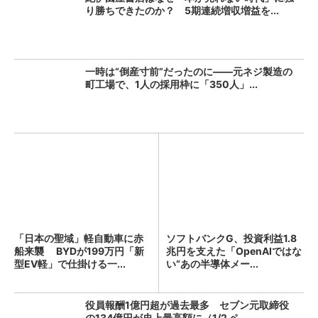
り勝ちできたのか？ 5期連続増収増益を...
一時は“倒産寸前”だったのに――元ネジ製造の
町工場で、1人の採用枠に「350人」...
「日本の聖域」軽自動車に赤
ソフトバンクG、投資利益1.8
船来襲 BYDが199万円「新
兆円を支えた「OpenAIではな
型EV軽」で仕掛ける一...
い“あの半導体メー...
役員報酬1億円超が過去最多 セブン元取締役
の134億円が史上最高額に（1/2 ペ...