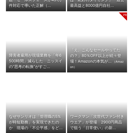
件対応で導いた正解（...
最高益と8000億円自社...
「え、こんなセールやってた
障害者雇用が現場業務を「年6
の？」80％OFF以上が続々登
500時間」減らした ニッスイ
場！Amazonの本気が...
（Amaz
の“思考の転換”がすご...
on）
なぜサンリオは「管理職の5%
ワークマン「次世代ファン付き
が時短勤務」を実現できたの
ウエア」が登場 2900円商品
か 現場の「不公平感」をど...
で狙う「日常使い」の新...