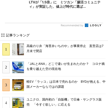
LTVが「1.5倍」に ミツカン「腸活コミュニテ
ィ」が実証した、値上げ時代に選ば...
Recommended by
記事ランキング
高級のり弁「海苔弁いちのや」が事業停止 直営店は7
月末で閉店
「JALとANA」どこで違いが生まれたのか？ コロナ禍
を乗り越えた空の現在地
軽EV「ラッコ」は日本で売れるのか BYDが抱える、中
国メーカーならではの課題
ユニクロ、国内初の「自販機」で日傘・サングラス販
売 「今すぐ欲しい」に応える