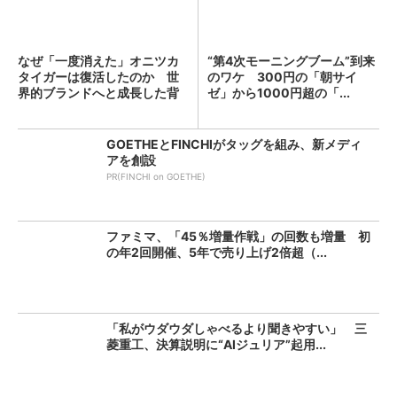
なぜ「一度消えた」オニツカ
“第4次モーニングブーム”到来
タイガーは復活したのか 世
のワケ 300円の「朝サイ
界的ブランドへと成長した背
ゼ」から1000円超の「...
景...
GOETHEとFINCHIがタッグを組み、新メディ
アを創設
PR(FINCHI on GOETHE)
ファミマ、「45％増量作戦」の回数も増量 初
の年2回開催、5年で売り上げ2倍超（...
「私がウダウダしゃべるより聞きやすい」 三
菱重工、決算説明に“AIジュリア”起用...