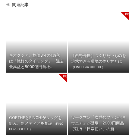
関連記事
キオクシア、株価3分の1急落
【西野亮廣】つくりたいものを
は「絶好のタイミング」 過去
追求できる環境の作り方とは
最高益と8000億円自社...
（FINCHI on GOETHE）
ワークマン「次世代ファン付き
GOETHEとFINCHIがタッグを
ウエア」が登場 2900円商品
組み、新メディアを創設
（FINC
で狙う「日常使い」の新...
HI on GOETHE）