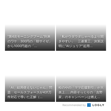
“第4次モーニングブーム”到来
「私がウダウダしゃべるより聞
のワケ 300円の「朝サイゼ」
きやすい」 三菱重工、決算説
から1000円超の「...
明に“AIジュリア”起用...
「AI、結局使えないじゃん」問
松のやの「ママ応援割引」が大
題 セールスフォースが431万
炎上……内容そっくりの「吉野
件対応で導いた正解（...
家」のキャンペーンは燃え...
Recommended by