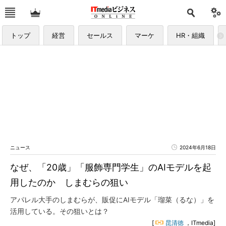
トップ
経営
セールス
マーケ
HR・組織
ニュース
2024年6月18日
なぜ、「20歳」「服飾専門学生」のAIモデルを起
用したのか しまむらの狙い
アパレル大手のしまむらが、販促にAIモデル「瑠菜（るな）」を
活用している。その狙いとは？
[
昆清徳
，ITmedia]