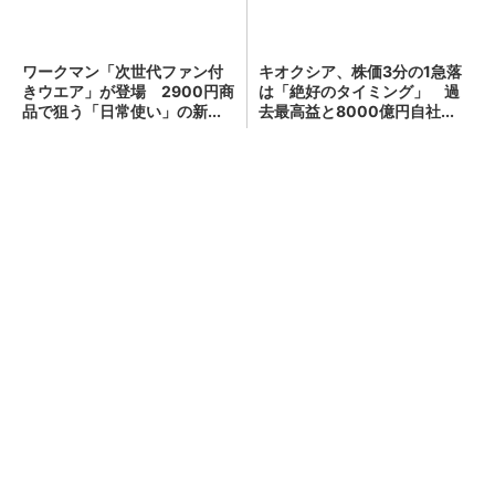
ワークマン「次世代ファン付
キオクシア、株価3分の1急落
きウエア」が登場 2900円商
は「絶好のタイミング」 過
品で狙う「日常使い」の新...
去最高益と8000億円自社...
顧客満足度が高いコンビニ 2位「ローソン」
を抑え、11年連続1位になったのは？（...
おかたづけもできる点がうれしい！ 動物の鳴き
声やセリフが盛りだくさんの「アニア ...
PR(タカラトミー｜Hugkum)
“第4次モーニングブーム”到来のワケ 300円
の「朝サイゼ」から1000円超の「...