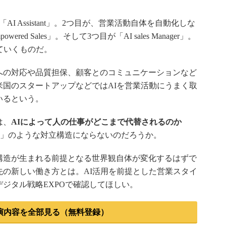
 Assistant」。2つ目が、営業活動自体を自動化しな
ed Sales」。そして3つ目が「AI sales Manager」。
ていくものだ。
の対応や品質担保、顧客とのコミュニケーションなど
国のスタートアップなどではAIを営業活動にうまく取
いるという。
は、
AIによって人の仕事がどこまで代替されるのか
 AI」のような対立構造にならないのだろうか。
造が生まれる前提となる世界観自体が変化するはずで
の新しい働き方とは。AI活用を前提とした営業スタイ
ジタル戦略EXPOで確認してほしい。
演内容を全部見る（無料登録）