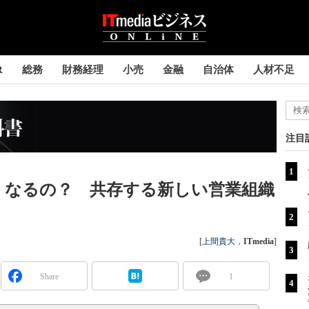
R
総務
財務経理
小売
金融
自治体
人材不足
注目
くなるの？ 共存する新しい営業組織
[
上間貴大
，
ITmedia
]
Share
1