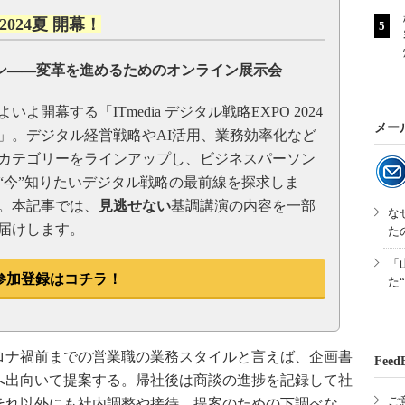
 2024夏 開幕！
ョン――変革を進めるためのオンライン展示会
よいよ開幕する「ITmedia デジタル戦略EXPO 2024
メー
」。デジタル経営戦略やAI活用、業務効率化など
0カテゴリーをラインアップし、ビジネスパーソン
“今”知りたいデジタル戦略の最前線を探求しま
。本記事では、
見逃せない
基調講演の内容を一部
な
届けします。
た
「
参加登録はコチラ！
た
ナ禍前までの営業職の業務スタイルと言えば、企画書
Feed
へ出向いて提案する。帰社後は商談の進捗を記録して社
ご
それ以外にも社内調整や接待、提案のための下調べな