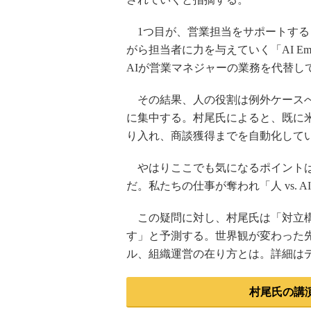
1つ目が、営業担当をサポートする「AI
がら担当者に力を与えていく「AI Empower
AIが営業マネジャーの業務を代替し
その結果、人の役割は例外ケースへ
に集中する。村尾氏によると、既に米
り入れ、商談獲得までを自動化して
やはりここでも気になるポイント
だ。私たちの仕事が奪われ「人 vs.
この疑問に対し、村尾氏は「対立構
す」と予測する。世界観が変わった先
ル、組織運営の在り方とは。詳細はデ
村尾氏の講