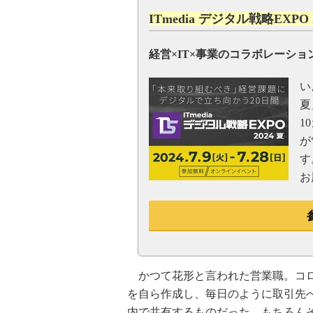
ITmedia デジタル戦略EXPO
経営×IT×事業のコラボレーシ
い
夏
1
が
す
お
かつて花形と言われた営業職。コロ
を自ら作成し、毎日のように取引先
内で共有するものだった。もちろん