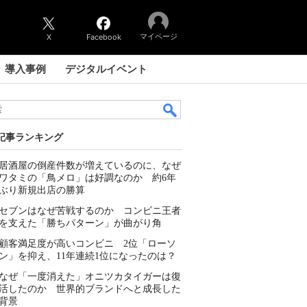
マイページ
X
Facebook
導入事例
デジタルイベント
記事ランキング
居酒屋の倒産件数が増えているのに、なぜ
ワタミの「鳥メロ」は好調なのか 約6年
ぶり新規出店の勝算
セブンはなぜ苦戦するのか コンビニ王者
を支えた「勝ちパターン」が曲がり角
顧客満足度が高いコンビニ 2位「ローソ
ン」を抑え、11年連続1位になったのは？
なぜ「一度消えた」オニツカタイガーは復
活したのか 世界的ブランドへと成長した
背景