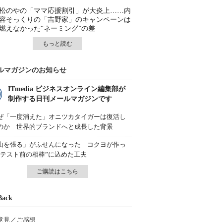
松のやの「ママ応援割引」が大炎上……内
容そっくりの「吉野家」のキャンペーンは
燃えなかった“ネーミング”の差
もっと読む
ルマガジンのお知らせ
ITmedia ビジネスオンライン編集部が
制作する日刊メールマガジンです
ぜ「一度消えた」オニツカタイガーは復活し
のか 世界的ブランドへと成長した背景
山を張る」がふせんになった コクヨが作っ
“テスト前の相棒”に込めた工夫
ご購読はこちら
Back
意見／ご感想