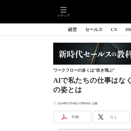
メディア
経営
セールス
CX
H
ワークフローの多くは“吹き飛ぶ”
AIで私たちの仕事はな
の姿とは
2024年07月08日 07時00分 公開
印刷
見る