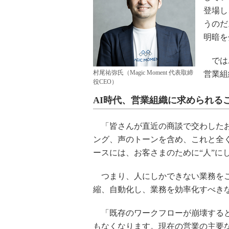
登場し
うのだ
明暗を
ではA
村尾祐弥氏（Magic Moment 代表取締
営業組
役CEO）
AI時代、営業組織に求められる
「皆さんが直近の商談で交わしたお
ング、声のトーンを含め、これと全く
ースには、お客さまのために“人”に
つまり、人にしかできない業務をこ
縮、自動化し、業務を効率化すべき
「既存のワークフローが崩壊すると
もなくなります。現在の営業の主要