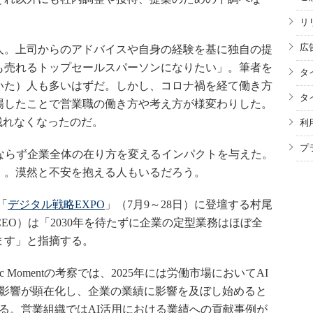
。
リ
広
。上司からのアドバイスや自身の経験を基に独自の提
も売れるトップセールスパーソンになりたい」。筆者を
タ
いた）人も多いはずだ。しかし、コロナ禍を経て働き方
タ
場したことで営業職の働き方や考え方が様変わりした。
残れなくなったのだ。
利
プ
ならず企業全体の在り方を変えるインパクトを与えた。
」。漠然と不安を抱える人もいるだろう。
「
デジタル戦略EXPO
」（7月9～28日）に登壇する村尾
締役CEO）は「2030年を待たずに企業の定型業務はほぼ全
ます」と指摘する。
c Momentの考察では、2025年には労働市場においてAI
影響が顕在化し、企業の業績に影響を及ぼし始めると
る。営業組織ではAI活用における業績への貢献事例が