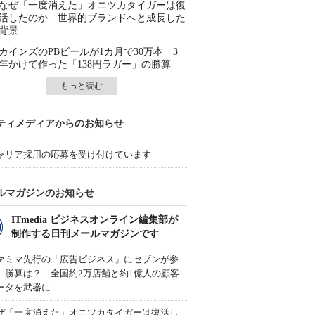
なぜ「一度消えた」オニツカタイガーは復
活したのか 世界的ブランドへと成長した
背景
カインズのPBビールが1カ月で30万本 3
年かけて作った「138円ラガー」の勝算
もっと読む
ティメディアからのお知らせ
ャリア採用の応募を受け付けています
ルマガジンのお知らせ
ITmedia ビジネスオンライン編集部が
制作する日刊メールマガジンです
ァミマ先行の「広告ビジネス」にセブンが参
、勝算は？ 全国約2万店舗と約1億人の顧客
ータを武器に
ぜ「一度消えた」オニツカタイガーは復活し