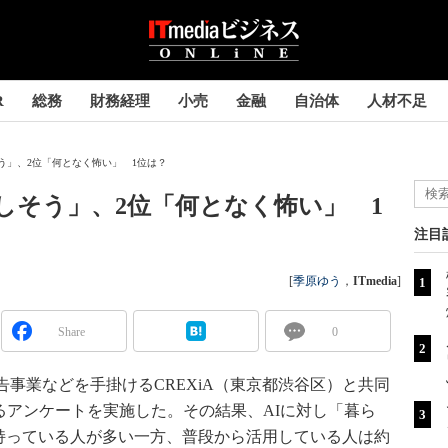
R
総務
財務経理
小売
金融
自治体
人材不足
そう」、2位「何となく怖い」 1位は？
難しそう」、2位「何となく怖い」 1
注目
[
季原ゆう
，
ITmedia
]
Share
0
告事業などを手掛けるCREXiA（東京都渋谷区）と共同
るアンケートを実施した。その結果、AIに対し「暮ら
持っている人が多い一方、普段から活用している人は約