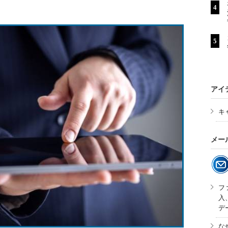
アイ
キ
メー
フ
入
デ
な