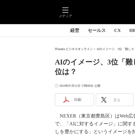
メディア
経営
セールス
CX
H
ITmedia ビジネスオンライン
AIのイメージ、3位「難し
AIのイメージ、3位「
位は？
2024年07月11日 17時00分 公開
印刷
見る
NEXER（東京都豊島区）はWeb広
で、「AIに対するイメージ」に関す
しを豊かにする」というイメージを