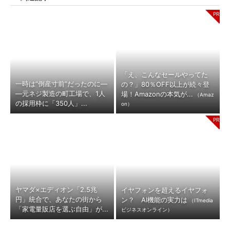
「え、こんなセールやってた
一時は“倒産寸前”だったのに―
の？」80％OFF以上が続々登
―元ネジ製造の町工場で、1人
場！Amazonの本気が...
（Amaz
の採用枠に「350人」...
on）
ヤマダ×エディオン「2.5兆
イヤフォンを超えるイヤフォ
円」統合で、あなたの街から
ン？ AI機能の実力は
（ITmedia
「家電量販店を選ぶ自由」が...
ビジネスオンライン）