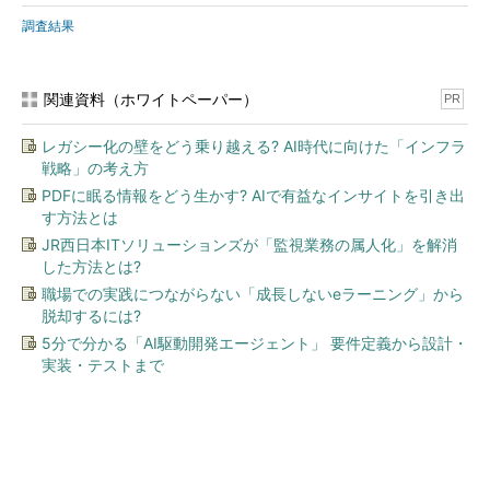
調査結果
関連資料（ホワイトペーパー）
PR
レガシー化の壁をどう乗り越える? AI時代に向けた「インフラ
戦略」の考え方
PDFに眠る情報をどう生かす? AIで有益なインサイトを引き出
す方法とは
JR西日本ITソリューションズが「監視業務の属人化」を解消
した方法とは?
職場での実践につながらない「成長しないeラーニング」から
脱却するには?
5分で分かる「AI駆動開発エージェント」 要件定義から設計・
実装・テストまで
今、あなたにオススメ