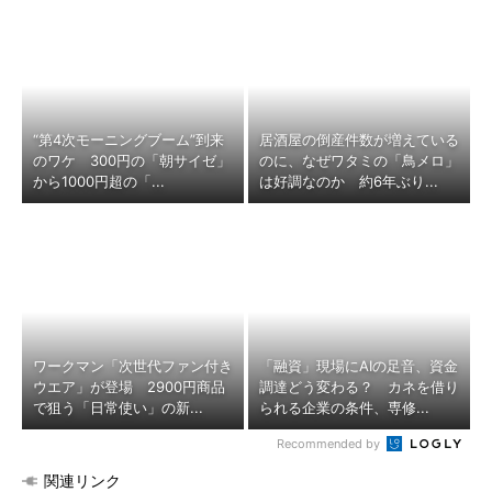
“第4次モーニングブーム”到来
居酒屋の倒産件数が増えている
のワケ 300円の「朝サイゼ」
のに、なぜワタミの「鳥メロ」
から1000円超の「...
は好調なのか 約6年ぶり...
ワークマン「次世代ファン付き
「融資」現場にAIの足音、資金
ウエア」が登場 2900円商品
調達どう変わる？ カネを借り
で狙う「日常使い」の新...
られる企業の条件、専修...
Recommended by
関連リンク