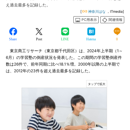
え過去最多を記録した。
[
神奈川はな
，ITmedia]
PC用表示
関連情報
Share
Post
LINE
Hatena
0
東京商工リサーチ（東京都千代田区）は、2024年上半期（1～
6月）の学習塾の倒産状況を発表した。この期間の学習塾倒産件
数は26件で、前年同期に比べ18.1％増。2000年以降の上半期で
は、2012年の23件を超え過去最多を記録した。