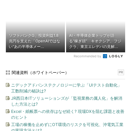
ソフトバンクG、投資利益1.8
AI・半導体企業トップが語
兆円を支えた「OpenAIではな
る“稼ぎ頭” キオクシア、フジ
い“あの半導体メー...
クラ、東京エレデバの見解...
Recommended by
関連資料（ホワイトペーパー）
PR
ニデックアドバンステクノロジーに学ぶ「UIテスト自動化」
工数削減の秘訣は?
JR西日本ITソリューションズが「監視業務の属人化」を解消
した方法とは?
Excel・紙帳票への依存はなぜ続く? 現場DXを阻む課題と改善
のヒント
工場の稼働を止めずにOT環境のリスクを可視化、沖電気工業
の実現方法とは?