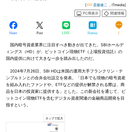
[
斎藤健二
，ITmedia]
PC用表示
関連情報
Share
Post
LINE
Hatena
1
国内暗号資産業界に注目すべき動きが出てきた。SBIホールデ
ィングス（HD）が、ビットコイン現物ETF（上場投資信託）の
国内提供に向けて大きな一歩を踏み出したのだ。
2024年7月26日、SBI HDは米国の運用大手フランクリン・テ
ンプルトンとの合弁会社設立を発表。「日本でも現物の暗号資産
を組み入れたファンドや、ETFなどの提供が解禁される際は、商
品を日本の投資家に提供する」とした。この新会社を通じて、ビ
ットコイン現物ETFを含むデジタル資産関連の金融商品開発を目
指すという。