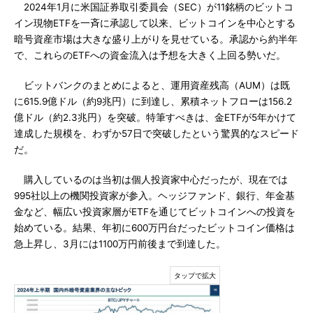
2024年1月に米国証券取引委員会（SEC）が11銘柄のビットコ
イン現物ETFを一斉に承認して以来、ビットコインを中心とする
暗号資産市場は大きな盛り上がりを見せている。承認から約半年
で、これらのETFへの資金流入は予想を大きく上回る勢いだ。
ビットバンクのまとめによると、運用資産残高（AUM）は既
に615.9億ドル（約9兆円）に到達し、累積ネットフローは156.2
億ドル（約2.3兆円）を突破。特筆すべきは、金ETFが5年かけて
達成した規模を、わずか57日で突破したという驚異的なスピード
だ。
購入しているのは当初は個人投資家中心だったが、現在では
995社以上の機関投資家が参入。ヘッジファンド、銀行、年金基
金など、幅広い投資家層がETFを通じてビットコインへの投資を
始めている。結果、年初に600万円台だったビットコイン価格は
急上昇し、3月には1100万円前後まで到達した。