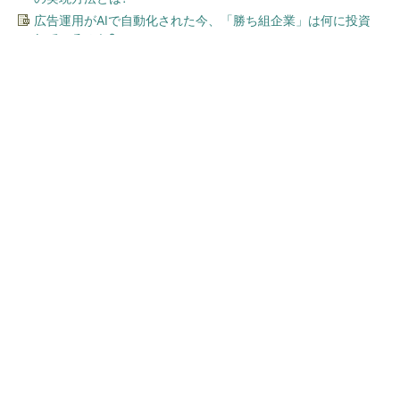
広告運用がAIで自動化された今、「勝ち組企業」は何に投資
しているのか?
今、あなたにオススメ
ワークマン「次世代ファン付
きウエア」が登場 2900円商
品で狙う「日常使い」の新...
全国の絶景ポイントにサウナ付きのシェア別荘
を展開
PR(COCO VILLA on GOETHE)