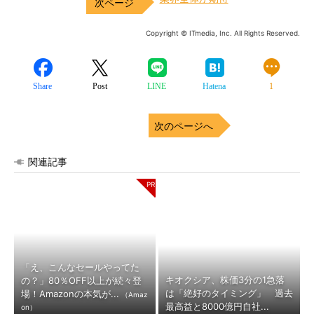
Copyright © ITmedia, Inc. All Rights Reserved.
Share
Post
LINE
Hatena
1
次のページへ
関連記事
「え、こんなセールやってた
キオクシア、株価3分の1急落
の？」80％OFF以上が続々登
は「絶好のタイミング」 過去
場！Amazonの本気が...
（Amaz
最高益と8000億円自社...
on）