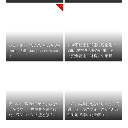
株や不動産も即座に現金化？
シェア別荘「COCO VILLA Ow
SBI北尾吉孝会長が仕掛ける
ners」3選
（COCO VILLA on GOET
「資金調達・財務」の革新...
HE）
安いのに“客離れ”が止まらない
「AI、結局使えないじゃん」問
「かつや」 男性客を遠ざけ
題 セールスフォースが431万
た、ワンコインの壁とは？...
件対応で導いた正解（...