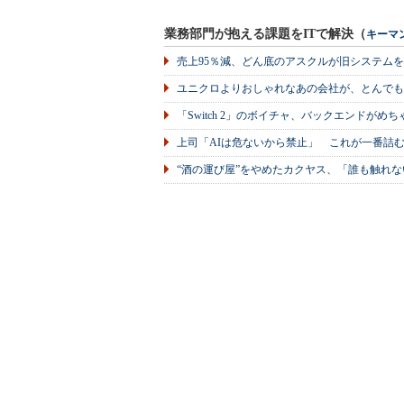
業務部門が抱える課題をITで解決（
キーマ
売上95％減、どん底のアスクルが旧システム
ユニクロよりおしゃれなあの会社が、とんでも
「Switch 2」のボイチャ、バックエンドが
上司「AIは危ないから禁止」 これが一番詰
“酒の運び屋”をやめたカクヤス、「誰も触れな