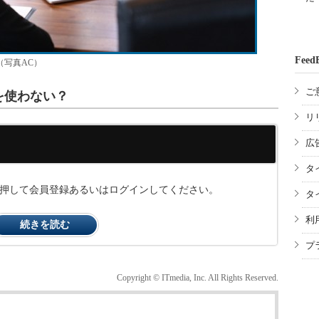
Feed
（写真AC）
ご
を使わない？
リ
広
タ
ンを押して会員登録あるいはログインしてください。
タ
利
続きを読む
プ
Copyright © ITmedia, Inc. All Rights Reserved.