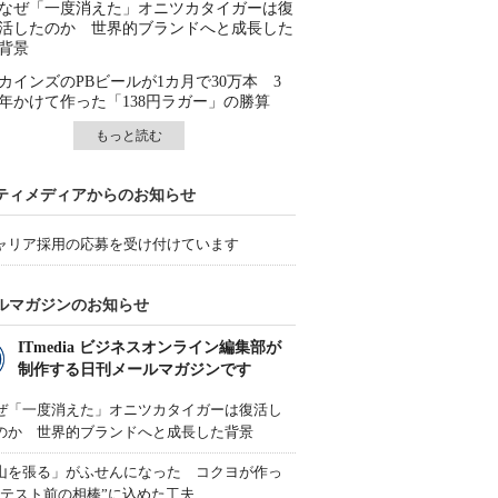
なぜ「一度消えた」オニツカタイガーは復
活したのか 世界的ブランドへと成長した
背景
カインズのPBビールが1カ月で30万本 3
年かけて作った「138円ラガー」の勝算
もっと読む
ティメディアからのお知らせ
ャリア採用の応募を受け付けています
ルマガジンのお知らせ
ITmedia ビジネスオンライン編集部が
制作する日刊メールマガジンです
ぜ「一度消えた」オニツカタイガーは復活し
のか 世界的ブランドへと成長した背景
山を張る」がふせんになった コクヨが作っ
“テスト前の相棒”に込めた工夫