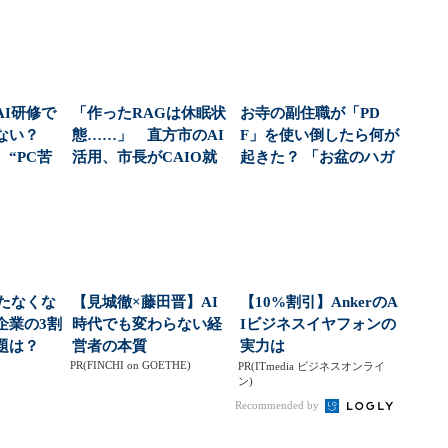
AI研修で
「作ったRAGは休眠状
お寺の副住職が「PD
らない？
態……」 直方市のAI
F」を使い倒したら何が
“PC苦
活用、市長がCAIO就
起きた？ 「お盆のハガ
...
任で挑む「年間...
キ300枚」をA...
育たなくな
【見城徹×藤田晋】AI
【10%割引】AnkerのA
企業の3割
時代でも変わらない経
Iビジネスイヤフォンの
題は？
営者の本質
実力は
PR(FINCHI on GOETHE)
）
PR(ITmedia ビジネスオンライ
ン)
Recommended by