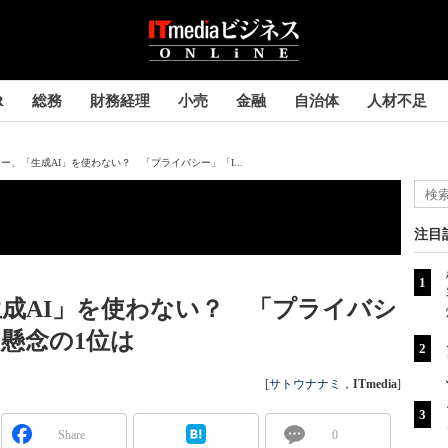
R
総務
財務経理
小売
金融
自治体
人材不足
ー、「生成AI」を使わない？ 「プライバシー」「I...
注目
成AI」を使わない？ 「プライバシ
た懸念の1位は
[
サトウナナミ
，
ITmedia
]
Share
0