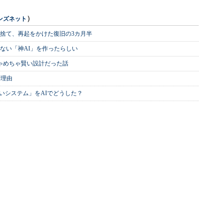
）
ンズネット
を捨て、再起をかけた復旧の3カ月半
ない「神AI」を作ったらしい
めちゃめちゃ賢い設計だった話
む理由
いシステム」をAIでどうした？