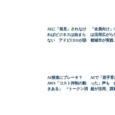
AIに「発見」されなけ
「全員向け」
ればビジネスは始まら
は活用広が
ない アドビCEOが語
都城市が実践、
った、AIエージ...
手なベテラン”も
AI推進にブレーキ？
AIで「若手
AWS「コスト抑制の動
った」声も 
きある」 “トークン消
超が活用、課
費問題”への有...
（1/2 ページ