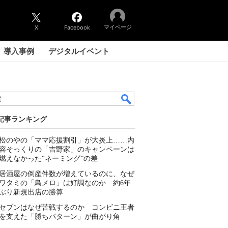
マイページ
X
Facebook
導入事例
デジタルイベント
記事ランキング
松のやの「ママ応援割引」が大炎上……内
容そっくりの「吉野家」のキャンペーンは
燃えなかった“ネーミング”の差
居酒屋の倒産件数が増えているのに、なぜ
ワタミの「鳥メロ」は好調なのか 約6年
ぶり新規出店の勝算
セブンはなぜ苦戦するのか コンビニ王者
を支えた「勝ちパターン」が曲がり角