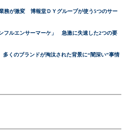
ー業務が激変 博報堂ＤＹグループが使う5つのサー
インフルエンサーマーケ」 急激に失速した2つの要
か 多くのブランドが淘汰された背景に“闇深い”事情