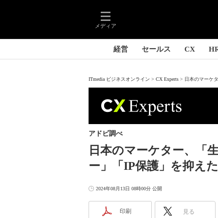
メディア
経営
セールス
CX
H
ITmedia ビジネスオンライン
CX Experts
日本のマーケタ
アドビ調べ
日本のマーケター、「生
ー」「IP保護」を抑え
2024年08月13日 08時00分 公開
印刷
見る