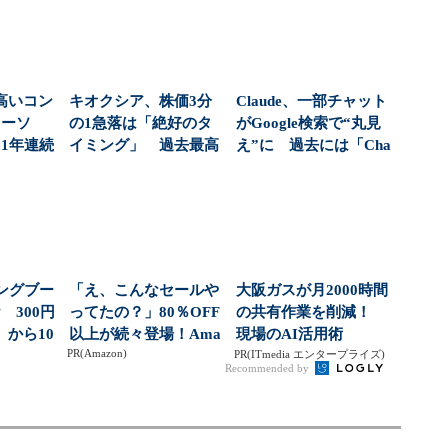
高いコン
キオクシア、株価3分
Claude、一部チャット
ローソ
の1急落は「絶好のタ
がGoogle検索で“丸見
1年連続
イミング」 過去最高
え”に 過去には「Cha
？（...
益と8000億円自社...
tG...
ングブー
「え、こんなセールや
大阪ガスが月2000時間
 300円
ってたの？」80％OFF
の共有作業を削減！
から10
以上が続々登場！Ama
現場のAI活用術
PR(Amazon)
zonの本気が...
PR(ITmedia エンタープライズ)
Recommended by