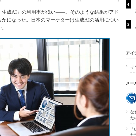
生成AI」の利用率が低い――。そのような結果がアド
かになった。日本のマーケターは生成AIの活用につい
か。
アイ
キ
メー
な
た
「
た