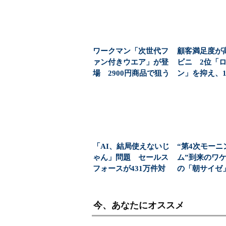
ワークマン「次世代フ
顧客満足度が
ァン付きウエア」が登
ビニ 2位「
場 2900円商品で狙う
ン」を抑え、1
「日常使い」の新...
1位になったのは
「AI、結局使えないじ
“第4次モーニ
ゃん」問題 セールス
ム”到来のワケ
フォースが431万件対
の「朝サイゼ」
応で導いた正解（...
00円超の「...
今、あなたにオススメ