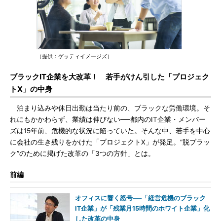
（提供：ゲッティイメージズ）
ブラックIT企業を大改革！ 若手がけん引した「プロジェク
トX」の中身
泊まり込みや休日出勤は当たり前の、ブラックな労働環境。そ
れにもかかわらず、業績は伸びない──都内のIT企業・メンバー
ズは15年前、危機的な状況に陥っていた。そんな中、若手を中心
に会社の生き残りをかけた「プロジェクトX」が発足。“脱ブラッ
ク”のために掲げた改革の「3つの方針」とは。
前編
オフィスに響く怒号──「経営危機のブラック
IT企業」が「残業月15時間のホワイト企業」化
した改革の中身