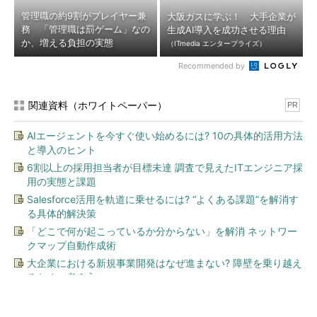
管理職の約9割がプレイヤー兼
大阪ガスに学ぶ！ 大手企業が
務 「管理職は罰ゲーム」なの
生成AI導入を成功させる理由
か、増える負担の実態
（ITmedia エンタープライズ）
Recommended by
関連資料（ホワイトペーパー）
PR
AIエージェントを今すぐ使い始めるには? 10の具体的活用方法
と導入のヒント
6割以上の採用担当者が目標未達 調査で見えたITエンジニア採
用の実態と課題
Salesforce活用を軌道に乗せるには? “よくある課題”を解消す
る具体的解決策
「どこで何が起こっているか分からない」を解消 ネットワー
クマップ自動作成術
大企業における新規事業開発はなぜ進まない? 障壁を乗り越え
るための考え方