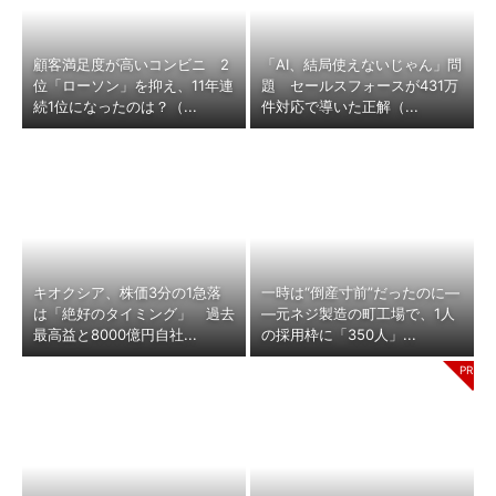
顧客満足度が高いコンビニ 2
「AI、結局使えないじゃん」問
位「ローソン」を抑え、11年連
題 セールスフォースが431万
続1位になったのは？（...
件対応で導いた正解（...
キオクシア、株価3分の1急落
一時は“倒産寸前”だったのに―
は「絶好のタイミング」 過去
―元ネジ製造の町工場で、1人
最高益と8000億円自社...
の採用枠に「350人」...