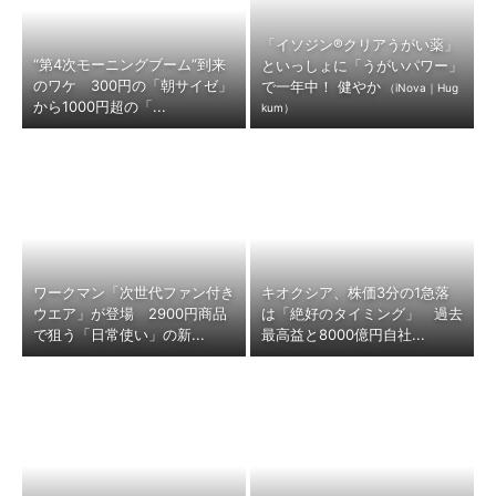
「イソジン®クリアうがい薬」
“第4次モーニングブーム”到来
といっしょに「うがいパワー」
のワケ 300円の「朝サイゼ」
で一年中！ 健やか
（iNova｜Hug
から1000円超の「...
kum）
ワークマン「次世代ファン付き
キオクシア、株価3分の1急落
ウエア」が登場 2900円商品
は「絶好のタイミング」 過去
で狙う「日常使い」の新...
最高益と8000億円自社...