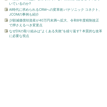
いているのか?
AI時代に求められるCRMへの変革術:パナソニック コネクト、
JCOMの事例も紹介
少額減価償却資産が40万円未満へ拡大、令和8年度税制改正
で押さえるべき変更点
なぜDXの取り組みは“よくある失敗”を繰り返す? 本質的な改革
に必要な視点
今、あなたにオススメ
「言葉で伝える力」を育め
ば、イヤイヤ期もすっきり！
「アンパンマン ことばずか
ん...
PR(セガフェイブ｜HugKum)