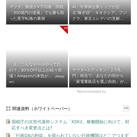
マツダ、業績がV字回復 関税
AI・半導体企業トップが語
「300億円の逆風」でも勝ち取
る“稼ぎ頭” キオクシア、フジ
った黒字転換の裏側
クラ、東京エレデバの見解...
「え、こんなセールやってた
ヤマダ×エディオン「2.5兆
の？」80％OFF以上が続々登
円」統合で、あなたの街から
場！Amazonの本気が...
（Amaz
「家電量販店を選ぶ自由」が...
on）
Recommended by
関連資料（ホワイトペーパー）
PR
国税庁の次世代基幹システム「KSK2」稼働開始に向けて、対
応すべき変更点とは?
「行政DXの利益」を得られていない行政機関はどこでつまず