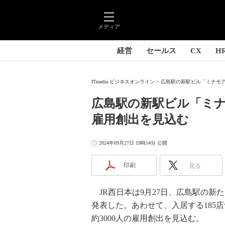
メディア
経営
セールス
CX
H
ITmedia ビジネスオンライン
広島駅の新駅ビル「ミナモア」2
広島駅の新駅ビル「ミナモ
雇用創出を見込む
2024年09月27日 19時54分 公開
印刷
見る
JR西日本は9月27日、広島駅の新た
発表した。あわせて、入居する185店
約3000人の雇用創出を見込む。