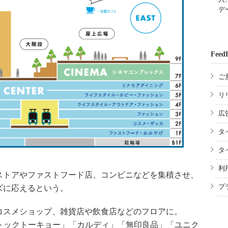
デ
Feed
ご
リ
広
タ
タ
利
ストアやファストフード店、コンビニなどを集積させ、
プ
ズに応えるという。
コスメショップ、雑貨店や飲食店などのフロアに。
ストックトーキョー」「カルディ」「無印良品」「ユニク