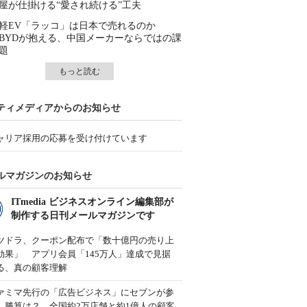
屋が仕掛ける“愛され続ける”工夫
軽EV「ラッコ」は日本で売れるのか
BYDが抱える、中国メーカーならではの課
題
もっと読む
ティメディアからのお知らせ
ャリア採用の応募を受け付けています
ルマガジンのお知らせ
ITmedia ビジネスオンライン編集部が
制作する日刊メールマガジンです
ツドラ、クーポン配布で「数十億円の売り上
効果」 アプリ会員「145万人」達成で見据
る、真の顧客理解
ァミマ先行の「広告ビジネス」にセブンが参
、勝算は？ 全国約2万店舗と約1億人の顧客