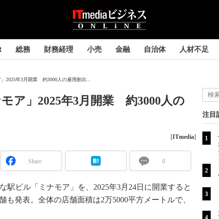
R
総務
財務経理
小売
金融
自治体
人材不足
025年3月開業 約3000人の雇用創出...
ア」2025年3月開業 約3000人の
注目
[
ITmedia
]
Share
0
な駅ビル「ミナモア」を、2025年3月24日に開業すると
舗も発表。全体の店舗面積は2万5000平方メートルで、