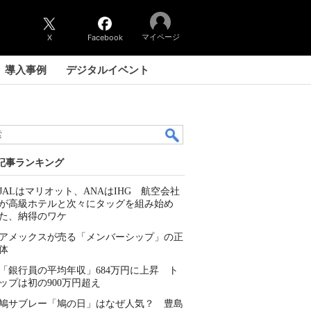
マイページ
X
Facebook
導入事例
デジタルイベント
記事ランキング
JALはマリオット、ANAはIHG 航空会社
が高級ホテルと次々にタッグを組み始め
た、納得のワケ
アメックスが売る「メンバーシップ」の正
体
「銀行員の平均年収」684万円に上昇 ト
ップは初の900万円超え
鳩サブレー「鳩の日」はなぜ人気？ 豊島