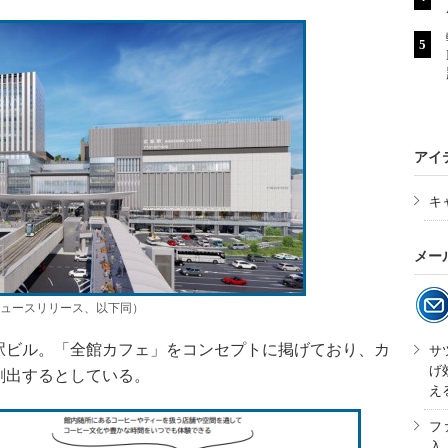
アイ
キ
メー
ュースリリース、以下同）
駅ビル。「全館カフェ」をコンセプトに掲げており、カ
サ
げ
創出するとしている。
え
フ
入