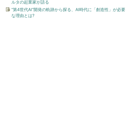
ルタの起業家が語る
“第4世代AI”開発の軌跡から探る、AI時代に「創造性」が必要
な理由とは?
今、あなたにオススメ
【西野亮廣】ビジネス書最新
刊『北極星 僕たちはどう働
くか』
PR(FINCHI on GOETHE)
【27年4月】迫る新リース会計基準、経理が
「今から始めるべき」8つの準備