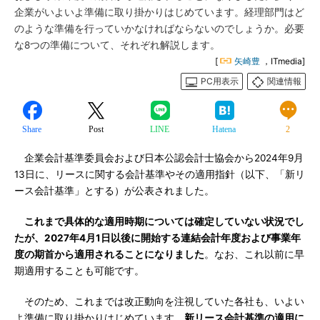
企業がいよいよ準備に取り掛かりはじめています。経理部門はど
のような準備を行っていかなければならないのでしょうか。必要
な8つの準備について、それぞれ解説します。
[
矢崎豊
，ITmedia]
PC用表示
関連情報
Share
Post
LINE
Hatena
2
企業会計基準委員会および日本公認会計士協会から2024年9月
13日に、リースに関する会計基準やその適用指針（以下、「新リ
ース会計基準」とする）が公表されました。
これまで具体的な適用時期については確定していない状況でし
たが、2027年4月1日以後に開始する連結会計年度および事業年
度の期首から適用されることになりました
。なお、これ以前に早
期適用することも可能です。
そのため、これまでは改正動向を注視していた各社も、いよい
よ準備に取り掛かりはじめています。
新リース会計基準の適用に