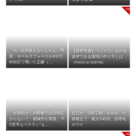
「AI、結局使えないじゃん」問
【西野亮廣】つくりたいものを
題 セールスフォースが431万
追求できる環境の作り方とは
件対応で導いた正解（...
（FINCHI on GOETHE）
「全員向け」AI研修では活用広
日立が「SI全工程」をAI化 仕
がらない？ 都城市が実践、“P
様確定で「最大240倍」効率化
C苦手なベテラン”も...
のワケ