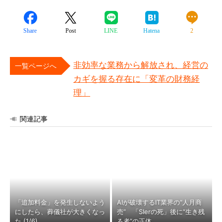
Share
Post
LINE
Hatena
2
非効率な業務から解放され、経営の
一覧ページへ
カギを握る存在に「変革の財務経
理」
関連記事
「追加料金」を発生しないよう
AIが破壊するIT業界の“人月商
にしたら、葬儀社が大きくなっ
売” 「SIerの死」後に“生き残
た (1/6)
る者”の正体