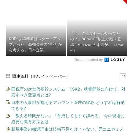
「え、こんなセールやってた
KDDIも40年前はスタートアッ
の？」80％OFF以上が続々登
プだった 高橋会長の“昔話”か
場！Amazonの本気が...
（Amaz
ら考える、日本企業...
on）
Recommended by
関連資料（ホワイトペーパー）
PR
国税庁の次世代基幹システム「KSK2」稼働開始に向けて、対
応すべき変更点とは?
日本の人事部が抱えるアカウント管理の悩み どうすれば解消
できる?
「教える時間がない」「育成してもすぐ辞める」 今の現場に
必要な教育方法とは
新規事業の撤退理由は技術不足だけじゃない、元コニカミノ