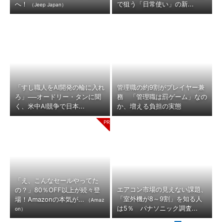
へ！
で狙う「日常使い」の新...
（Jeep Japan）
「すし職人をAI開発の輪に入れ
管理職の約9割がプレイヤー兼
ろ」──オードリー・タンに聞
務 「管理職は罰ゲーム」なの
く、米中AI競争で日本...
か、増える負担の実態
「え、こんなセールやってた
エアコン市場の見えない課題、
の？」80％OFF以上が続々登
「室外機が8～9割」を知る人
場！Amazonの本気が...
（Amaz
は5％ パナソニック調査...
on）