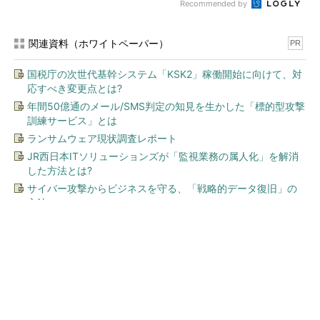
Recommended by
関連資料（ホワイトペーパー）
PR
国税庁の次世代基幹システム「KSK2」稼働開始に向けて、対
応すべき変更点とは?
年間50億通のメール/SMS判定の知見を生かした「標的型攻撃
訓練サービス」とは
ランサムウェア現状調査レポート
JR西日本ITソリューションズが「監視業務の属人化」を解消
した方法とは?
サイバー攻撃からビジネスを守る、「戦略的データ復旧」の
方法
今、あなたにオススメ