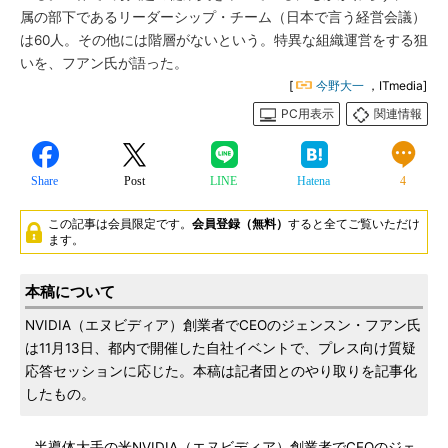
属の部下であるリーダーシップ・チーム（日本で言う経営会議）
は60人。その他には階層がないという。特異な組織運営をする狙
いを、フアン氏が語った。
[
今野大一
，ITmedia]
PC用表示
関連情報
Share
Post
LINE
Hatena
4
この記事は会員限定です。
会員登録（無料）
すると全てご覧いただけ
ます。
本稿について
NVIDIA（エヌビディア）創業者でCEOのジェンスン・フアン氏
は11月13日、都内で開催した自社イベントで、プレス向け質疑
応答セッションに応じた。本稿は記者団とのやり取りを記事化
したもの。
半導体大手の米NVIDIA（エヌビディア）創業者でCEOのジェ