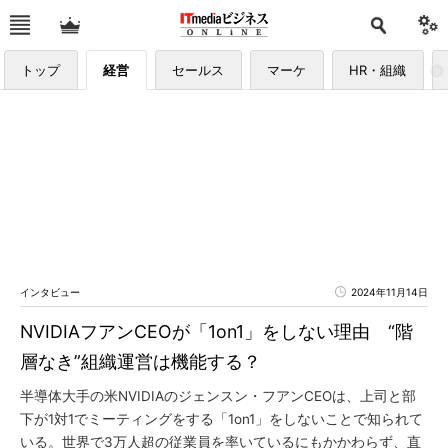
トップ
経営
セールス
マーケ
HR・組織
インタビュー
2024年11月14日
NVIDIAフアンCEOが「1on1」をしない理由 “階
層なき”組織運営は機能する？
半導体大手の米NVIDIAのジェンスン・フアンCEOは、上司と部
下が1対1でミーティングをする「1on1」をしないことで知られて
いる。世界で3万人超の従業員を率いているにもかかわらず、直