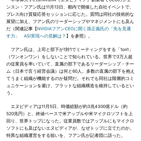
ンスン・フアン氏は11月13日、都内で開催した自社イベントで、
プレス向け質疑応答セッションに応じた。質問は同社の技術的な
展望に加え、フアン氏のリーダーシップやマネジメントにも及ん
だ（関連記事【
NVIDIAフアンCEOに聞く孫正義氏の「先を見通
す力」 ASI実現への見解は？
】を参照）。
フアン氏は、上司と部下が1対1でミーティングをする「1on1」
（ワンオンワン）をしないことで知られている。世界で3万人超
の従業員を率いていて、直属の部下であるリーダーシップ・チー
ム（日本で言う経営会議）は何と60人。多数の直属の部下を抱え
てうまく組織が機能するのか疑問だ。それでも同社は階層的コミ
ュニケーションを避け、フラットな組織構造を維持しているとい
う。
エヌビディアは11月5日、時価総額が約3兆4300億ドル（約
520兆円）と、終値ベースで米アップルや米マイクロソフトを上
回り、世界トップになった。従業員数ではアップルにもマイクロ
ソフトにも及ばないエヌビディアが、なぜトップに立てたのか。
特異な組織運営をする狙いを、フアン氏が記者団に語った。