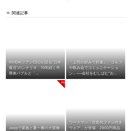
関連記事
NVIDIAフアンCEOが語る“日本
「上司の好みで昇進」「ゴルフ
復活”のシナリオ 10年続く半
や飲み会でコミュニケーショ
導体バブルと「...
ン」──会社をむしばむ“お...
ワークマン「次世代ファン付き
Jeepで家族と夏一番の大冒険
ウエア」が登場 2900円商品