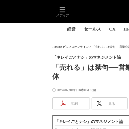
メディア
経営
セールス
CX
H
ITmedia ビジネスオンライン
「売れる」は禁句──営業会議
「キレイごとナシ」のマネジメント論
「売れる」は禁句──営
体
2025年07月07日 08時00分 公開
印刷
見る
「キレイごとナシ」のマネジメント論