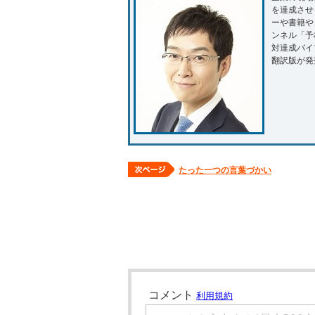
を達成させ
ーや書籍や
ンネル「予
対達成バイ
翻訳版が発
たった一つの言葉づかい