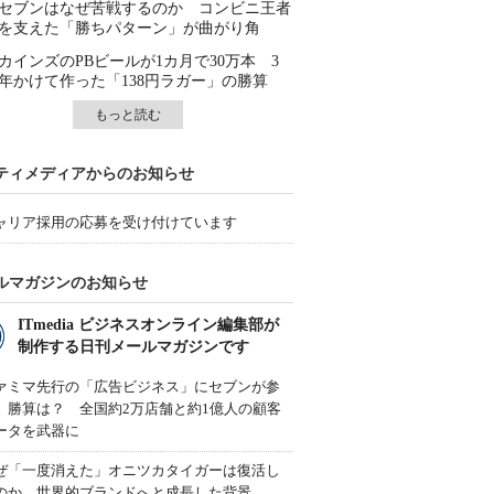
セブンはなぜ苦戦するのか コンビニ王者
を支えた「勝ちパターン」が曲がり角
カインズのPBビールが1カ月で30万本 3
年かけて作った「138円ラガー」の勝算
もっと読む
ティメディアからのお知らせ
ャリア採用の応募を受け付けています
ルマガジンのお知らせ
ITmedia ビジネスオンライン編集部が
制作する日刊メールマガジンです
ァミマ先行の「広告ビジネス」にセブンが参
、勝算は？ 全国約2万店舗と約1億人の顧客
ータを武器に
ぜ「一度消えた」オニツカタイガーは復活し
のか 世界的ブランドへと成長した背景