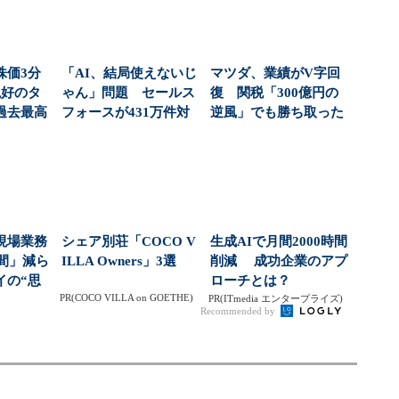
株価3分
「AI、結局使えないじ
マツダ、業績がV字回
絶好のタ
ゃん」問題 セールス
復 関税「300億円の
過去最高
フォースが431万件対
逆風」でも勝ち取った
社...
応で導いた正解（...
黒字転換の裏側
現場業務
シェア別荘「COCO V
生成AIで月間2000時間
時間」減ら
ILLA Owners」3選
削減 成功企業のアプ
イの“思
ローチとは？
PR(COCO VILLA on GOETHE)
...
PR(ITmedia エンタープライズ)
Recommended by