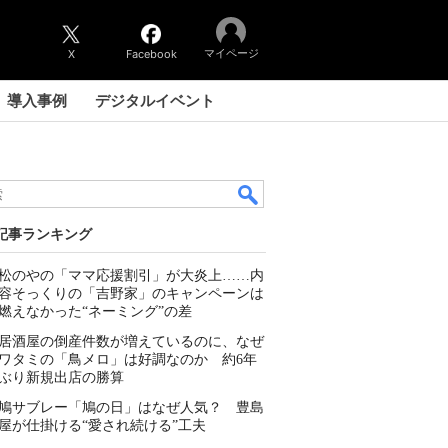
マイページ
X
Facebook
導入事例
デジタルイベント
記事ランキング
松のやの「ママ応援割引」が大炎上……内
容そっくりの「吉野家」のキャンペーンは
燃えなかった“ネーミング”の差
居酒屋の倒産件数が増えているのに、なぜ
ワタミの「鳥メロ」は好調なのか 約6年
ぶり新規出店の勝算
鳩サブレー「鳩の日」はなぜ人気？ 豊島
屋が仕掛ける“愛され続ける”工夫