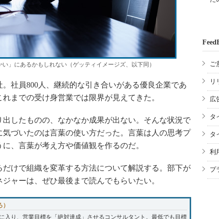
Feed
ご
かい」にあるかもしれない（ゲッティイメージズ、以下同）
リ
。社員800人、継続的な引き合いがある優良企業であ
これまでの受け身営業では限界が見えてきた。
広
タ
出したものの、なかなか成果が出ない。そんな状況で
に気づいたのは言葉の使い方だった。言葉は人の思考プ
タ
うに、言葉が考え方や価値観を作るのだ。
利
だけで組織を変革する方法について解説する。部下が
プ
ネジャーは、ぜひ最後まで読んでもらいたい。
ろ）
に入り、営業目標を「絶対達成」させるコンサルタント。最低でも目標