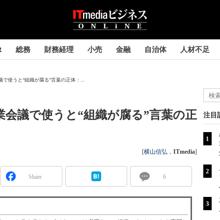
R
総務
財務経理
小売
金融
自治体
人材不足
で使うと“組織が腐る”言葉の正体：...
業会議で使うと“組織が腐る”言葉の正
注目
[
横山信弘
，
ITmedia
]
Share
6