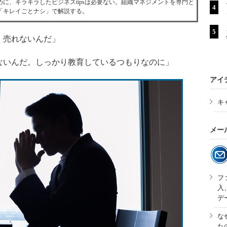
に、キラキラしたビジネスtipsは必要ない。組織マネジメントを専門と
「キレイごとナシ」で解説する。
、売れないんだ」
いんだ。しっかり教育しているつもりなのに」
アイ
キ
メー
フ
入
デ
な
た