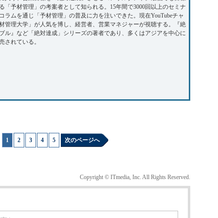
る「予材管理」の考案者として知られる。15年間で3000回以上のセミナ
コラムを通じ「予材管理」の普及に力を注いできた。現在YouTubeチャ
材管理大学」が人気を博し、経営者、営業マネジャーが視聴する。『絶
ブル』など「絶対達成」シリーズの著者であり、多くはアジアを中心に
売されている。
1
|
2
|
3
|
4
|
5
次のページへ
Copyright © ITmedia, Inc. All Rights Reserved.