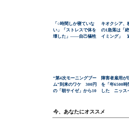
「○時間しか寝ていな
キオクシア、
い」「ストレスで体を
の1急落は「
壊した」――自己犠牲
イミング」 
エピソードは、なぜ
益と8000億円自
若...
“第4次モーニングブー
障害者雇用が
ム”到来のワケ 300円
を「年6500
の「朝サイゼ」から10
した ニッス
00円超の「...
考の転換”がすご
今、あなたにオススメ