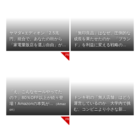
ヤマダ×エディオン「2.5兆
「無印良品」はなぜ、圧倒的な
円」統合で、あなたの街から
成長を果たせたのか 「ブラン
「家電量販店を選ぶ自由」が...
ド」を利益に変える戦略の...
「え、こんなセールやってた
ドンキ初の「無人店舗」はどう
の？」80％OFF以上が続々登
運営しているのか 大学内で挑
場！Amazonの本気が...
（Amaz
む、コンビニより小さな新...
on）