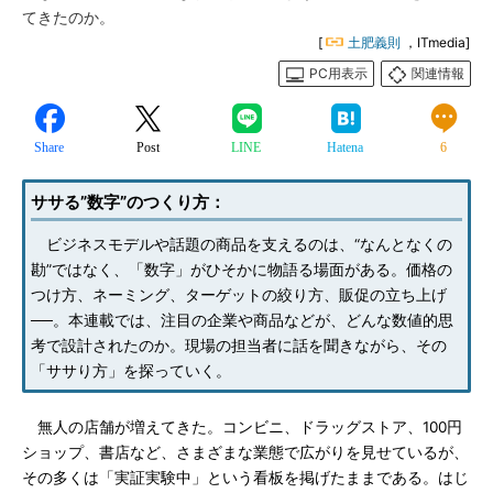
てきたのか。
[
土肥義則
，ITmedia]
PC用表示
関連情報
Share
Post
LINE
Hatena
6
ササる”数字”のつくり方：
ビジネスモデルや話題の商品を支えるのは、“なんとなくの
勘”ではなく、「数字」がひそかに物語る場面がある。価格の
つけ方、ネーミング、ターゲットの絞り方、販促の立ち上げ
──。本連載では、注目の企業や商品などが、どんな数値的思
考で設計されたのか。現場の担当者に話を聞きながら、その
「ササり方」を探っていく。
無人の店舗が増えてきた。コンビニ、ドラッグストア、100円
ショップ、書店など、さまざまな業態で広がりを見せているが、
その多くは「実証実験中」という看板を掲げたままである。はじ