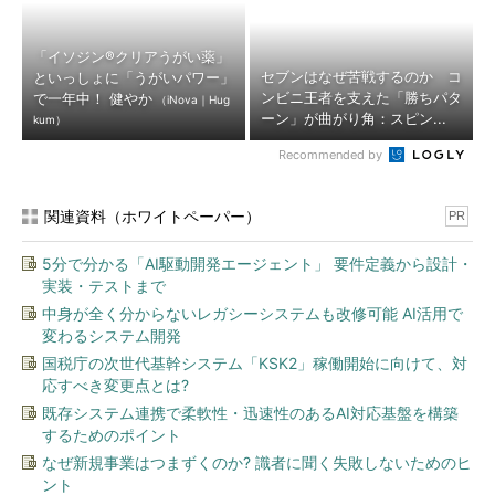
「イソジン®クリアうがい薬」
セブンはなぜ苦戦するのか コ
といっしょに「うがいパワー」
ンビニ王者を支えた「勝ちパタ
で一年中！ 健やか
（iNova｜Hug
ーン」が曲がり角：スピン...
kum）
Recommended by
関連資料（ホワイトペーパー）
PR
5分で分かる「AI駆動開発エージェント」 要件定義から設計・
実装・テストまで
中身が全く分からないレガシーシステムも改修可能 AI活用で
変わるシステム開発
国税庁の次世代基幹システム「KSK2」稼働開始に向けて、対
応すべき変更点とは?
既存システム連携で柔軟性・迅速性のあるAI対応基盤を構築
するためのポイント
なぜ新規事業はつまずくのか? 識者に聞く失敗しないためのヒ
ント