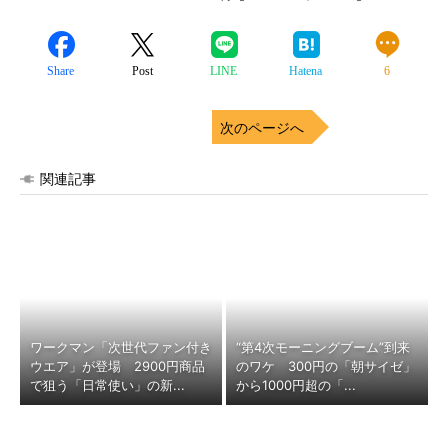
Share
Post
LINE
Hatena
6
次のページへ
関連記事
ワークマン「次世代ファン付き
“第4次モーニングブーム”到来
ウエア」が登場 2900円商品
のワケ 300円の「朝サイゼ」
で狙う「日常使い」の新...
から1000円超の「...