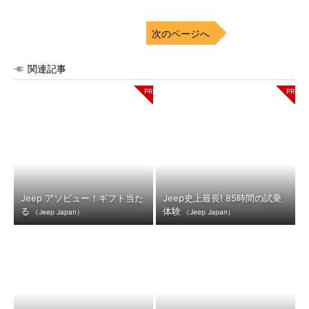
次のページへ
関連記事
Jeep アソビュー！ギフト当た
Jeep史上最長! 85時間の試乗
る
体験
（Jeep Japan）
（Jeep Japan）