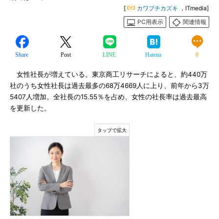
[
カワブチカズキ
，ITmedia]
PC用表示
関連情報
Share
Post
LINE
Hatena
0
女性社長が増えている。東京商工リサーチによると、約440万
社のうち女性社長は過去最多の68万4669人に上り、前年から3万
5407人増加。全社長の15.55％を占め、女性の社長率は過去最高
を更新した。