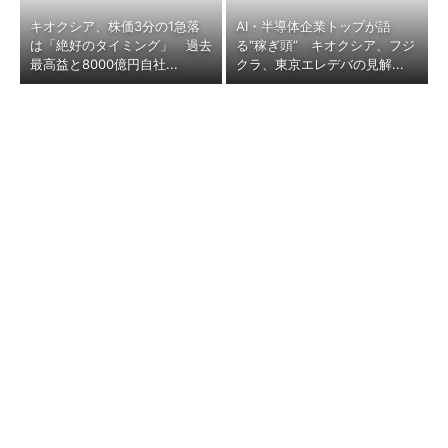
キオクシア、株価3分の1急落
AI・半導体企業トップが語
は「絶好のタイミング」 過去
る“稼ぎ頭” キオクシア、フジ
最高益と8000億円自社...
クラ、東京エレデバの見解...
マツダ、業績がV字回復 関税
「上司の好みで昇進」「ゴルフ
「300億円の逆風」でも勝ち取
や飲み会でコミュニケーショ
った黒字転換の裏側
ン」──会社をむしばむ“お...
“第4次モーニングブーム”到来
「1個80円のフックが売れる