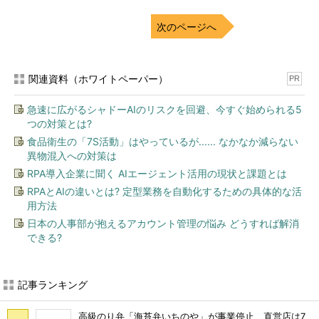
次のページへ
関連資料（ホワイトペーパー）
PR
急速に広がるシャドーAIのリスクを回避、今すぐ始められる5
つの対策とは?
食品衛生の「7S活動」はやっているが...... なかなか減らない
異物混入への対策は
RPA導入企業に聞く AIエージェント活用の現状と課題とは
RPAとAIの違いとは? 定型業務を自動化するための具体的な活
用方法
日本の人事部が抱えるアカウント管理の悩み どうすれば解消
できる?
記事ランキング
高級のり弁「海苔弁いちのや」が事業停止 直営店は7