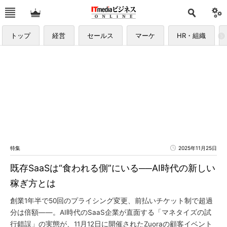
トップ
経営
セールス
マーケ
HR・組織
特集
2025年11月25日
既存SaaSは“食われる側”にいる──AI時代の新しい
稼ぎ方とは
創業1年半で50回のプライシング変更、前払いチケット制で超過
分は倍額――。AI時代のSaaS企業が直面する「マネタイズの試
行錯誤」の実態が、11月12日に開催されたZuoraの顧客イベント