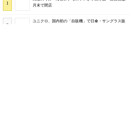
月末で閉店
ユニクロ、国内初の「自販機」で日傘・サングラス販
売 「今すぐ欲しい」に応える
「銀行員の平均年収」684万円に上昇 トップは初の
900万円超え
ビール会社が「まず一杯の水」にこだわった理由 試作
7回で生まれた"ふらつくグラス"
「バス運転手は稼げない」は過去の話？ ウィラーが年
収600万円を実現した理由
アメックスが売る「メンバーシップ」の正体
軽EV「ラッコ」は日本で売れるのか BYDが抱える、中