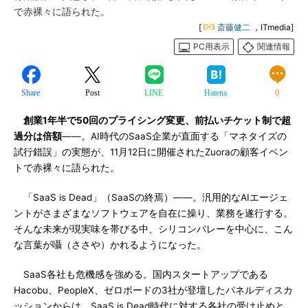
で赤裸々に語られた。
[
斎藤健二
，ITmedia]
PC用表示
関連情報
Share
Post
LINE
Hatena
0
創業1年半で50回のプライシング変更、前払いチケット制で超
過分は倍額
――。AI時代のSaaS企業が直面する「マネタイズの
試行錯誤」の実態が、11月12日に開催されたZuoraの顧客イベン
トで赤裸々に語られた。
「SaaS is Dead」（SaaSの終焉）――。汎用的なAIエージェ
ントがさまざまなソフトウェアを自在に操り、業務を遂行する。
そんな未来が現実味を帯びる中、シリコンバレーを中心に、こん
な言葉が囁（ささや）かれるようになった。
SaaS各社も危機感を強める。国内スタートアップである
Hacobu、PeopleX、ゼロボードの3社が登壇したパネルディスカ
ッションからは、SaaS is Dead時代に対する各社の受け止めと、