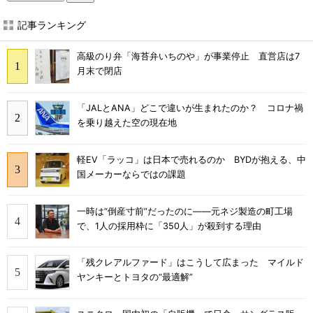
記事ランキング
高級のり弁「海苔弁いちのや」が事業停止 直営店は7
月末で閉店
「JALとANA」どこで違いが生まれたのか？ コロナ禍
を乗り越えた空の現在地
軽EV「ラッコ」は日本で売れるのか BYDが抱える、中
国メーカーならではの課題
一時は“倒産寸前”だったのに――元ネジ製造の町工場
で、1人の採用枠に「350人」が殺到する理由
「残クレアルファード」はこうして広まった マイルド
ヤンキーとトヨタの“最適解”