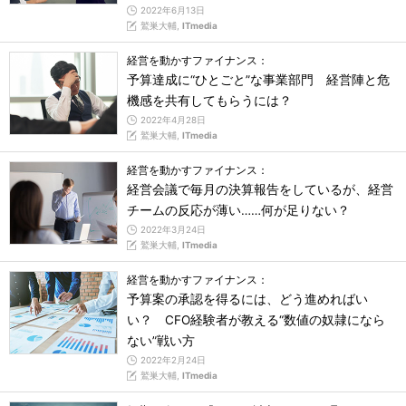
2022年6月13日
鷲巣大輔,
ITmedia
経営を動かすファイナンス：
予算達成に“ひとごと”な事業部門 経営陣と危
機感を共有してもらうには？
2022年4月28日
鷲巣大輔,
ITmedia
経営を動かすファイナンス：
経営会議で毎月の決算報告をしているが、経営
チームの反応が薄い……何が足りない？
2022年3月24日
鷲巣大輔,
ITmedia
経営を動かすファイナンス：
予算案の承認を得るには、どう進めればい
い？ CFO経験者が教える“数値の奴隷になら
ない”戦い方
2022年2月24日
鷲巣大輔,
ITmedia