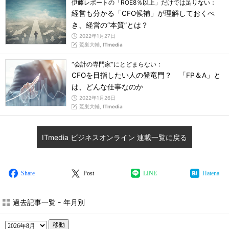
伊藤レポートの「ROE8％以上」だけでは足りない：
経営も分かる「CFO候補」が理解しておくべ
き、経営の“本質”とは？
2022年1月27日
鷲巣大輔,
ITmedia
“会計の専門家”にとどまらない：
CFOを目指したい人の登竜門？ 「FP＆A」と
は、どんな仕事なのか
2022年1月26日
鷲巣大輔,
ITmedia
ITmedia ビジネスオンライン 連載一覧に戻る
Share
Post
LINE
Hatena
過去記事一覧 - 年月別
移動