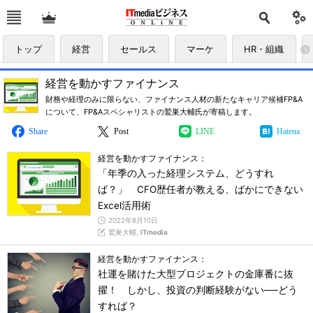
トップ
経営
セールス
マーケ
HR・組織
経営を動かすファイナンス
財務や経理のみに限らない、ファイナンス人材の新たなキャリア候補FP&A
について、FP&Aスペシャリストの鷲巣大輔氏が寄稿します。
Share
Post
LINE
Hatena
経営を動かすファイナンス：
「年季の入った経理システム、どうすれ
ば？」 CFO歴任者が教える、ばかにできない
Excel活用術
2022年8月10日
鷲巣大輔,
ITmedia
経営を動かすファイナンス：
社運を賭けた大型プロジェクトの金庫番に抜
擢！ しかし、投資の判断経験がない──どう
すれば？