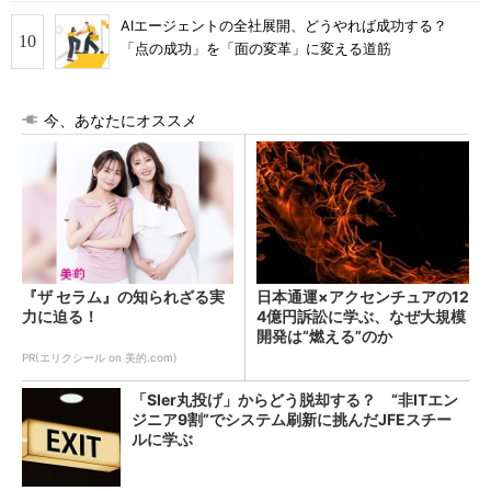
AIエージェントの全社展開、どうやれば成功する？
「点の成功」を「面の変革」に変える道筋
今、あなたにオススメ
『ザ セラム』の知られざる実
日本通運×アクセンチュアの12
力に迫る！
4億円訴訟に学ぶ、なぜ大規模
開発は“燃える”のか
PR(エリクシール on 美的.com)
「SIer丸投げ」からどう脱却する？ “非ITエン
ジニア9割”でシステム刷新に挑んだJFEスチー
ルに学ぶ