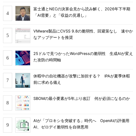
富士通とNECの決算会見から読み解く、2026年下半期
「AI需要」と「収益の見通し」
VMware製品にCVSS 9.8の脆弱性、回避策なし 速やか
なアップデートを推奨
25ドルで見つかったWordPressの脆弱性 生成AIが変え
た攻防の時間軸
休暇中の自社機器が攻撃に加担する？ IPAが夏季休暇
前に求める備え
SBOMの最小要素が5年ぶり改訂 何が必須になるのか
AIが「プロキシを突破する」時代へ OpenAIの評価用
AI、ゼロデイ脆弱性を自律悪用