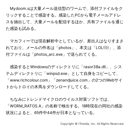
Mydoom.sは大量メール送信型のワームで、添付ファイルをク
リックすることで感染する。感染したPCから電子メールアドレ
スを抽出して、大量メールを配信するほか、共有ファイルを通じ
た感染も試みる。
マカフィーでは現在解析中としているが、差出人はなりすまさ
れており、メールの件名は「photos」、本文は「LOL!)))」、添
付ファイルは「photos_arc.exe」で送られてくる。
感染するとWindowsのディレクトリに「rasor38a.dll」、シス
テムディレクトリに「winpsd.exe」として自身をコピーして、
「www.richcolour.com」「zenandjuice.com」の2つのWebサイ
トからトロイの木馬をダウンロードしてくる。
ちなみにトレンドマイクロのウイルス対策ソフトでは、
「WORM_RATOS.A」の名称で検出する。18時現在の同社の感染
状況によると、65件中44件が日本となっている。
Copyright © ITmedia, Inc. All Rights Reserved.