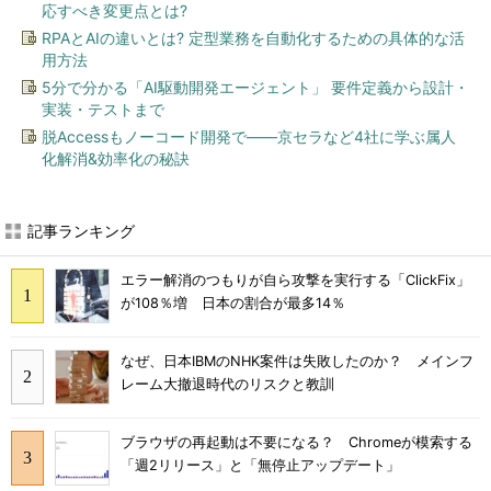
応すべき変更点とは?
RPAとAIの違いとは? 定型業務を自動化するための具体的な活
用方法
5分で分かる「AI駆動開発エージェント」 要件定義から設計・
実装・テストまで
脱Accessもノーコード開発で――京セラなど4社に学ぶ属人
化解消&効率化の秘訣
記事ランキング
エラー解消のつもりが自ら攻撃を実行する「ClickFix」
が108％増 日本の割合が最多14％
なぜ、日本IBMのNHK案件は失敗したのか？ メインフ
レーム大撤退時代のリスクと教訓
ブラウザの再起動は不要になる？ Chromeが模索する
「週2リリース」と「無停止アップデート」