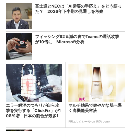
富士通とNECは「AI需要の手応え」をどう語っ
た？ 2026年下半期の見通しを考察
フィッシング92％減の裏でTeamsの通話攻撃
が10倍に Microsoft分析
エラー解消のつもりが自ら攻
マルチ効果で健やかな肌へ導
撃を実行する「ClickFix」が1
く高機能美容液
08％増 日本の割合が最多1
4％
PR(エリクシール on 美的.com)