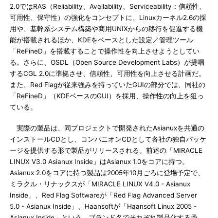
2.0ではRAS（Reliability、Availability、Serviceability：信頼性、
可用性、保守性）の強化をコンセプトに、Linuxカーネル2.6の採
用や、基幹系システム構築や商用UNIXからの移行を促進する機
能が搭載されるほか、KDEをベースとした設定／管理ツール
「ReFineD」を搭載することで操作性を向上させようとしてい
る。さらに、OSDL（Open Source Development Labs）が提唱
するCGL 2.0に準拠させ、信頼性、可用性を向上させる計画だ。
また、Red Flagが従来強みを持っていたGUIの部分では、同社の
「ReFineD」（KDEベースのGUI）を採用、操作性の向上を狙っ
ている。
実際の製品は、同プロジェクトで開発されたAsianuxを共通の
インストールCDとし、コンパニオンCDとして各社の独自パッケ
ージを提供する形で製品がリリースされる。前述の「MIRACLE
LINUX V3.0 Asianux Inside」はAsianux 1.0をコアに持つ。
Asianux 2.0をコアに持つ製品は2005年10月ごろに登場予定で、
ミラクル・リナックスが「MIRACLE LINUX V4.0 - Asianux
Inside」、Red Flag Softwareが「Red Flag Advanced Server
5.0 - Asianux Inside」、Haansoftが「Haansoft Linux 2005 -
Asianux Inside」という、ブランド名でそれぞれ製品化する予