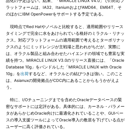
品化の予定はない。結果、「MIRACLE LINUX V4.0」での対応プ
ラットフォームは、IA32、ItaniumおよびAMD64、EM64T、そ
のほかにIBM OpenPowerをサポートする予定である。
現時点でRed Hatやノベルと比較すると、適用範囲やリリース
タイミングで完全に水をあけられている格好のミラクル・リナッ
クス。対応プラットフォームの適用範囲で考えるとターボリナッ
クスのようにミッドレンジが主戦場と思われがちだが、実際に
は、オラクル製品と組み合わせたハイエンドの領域でも豊富な実
績を持つ。MIRACLE LINUX V3.0のリリース直後には、「Oracle
Database 10g」をバンドルした「MIRACLE LINUX with Oracle
10g」を
出荷
するなど、オラクルとの結びつきは強い。このこと
は、Asianuxの開発拠点がCDC内にあることからもうかがえよ
う。
特に、I/Oチューニングまでを含めたOracleデータベースの緊
密なサポートには定評がある。具体的には、カーネル・パラメー
タがあらかじめOracle向けに最適化されていることや、GUIベー
スの導入支援ツールによってOracle導入の敷居を下げている点が
ユーザーに高く評価されている。