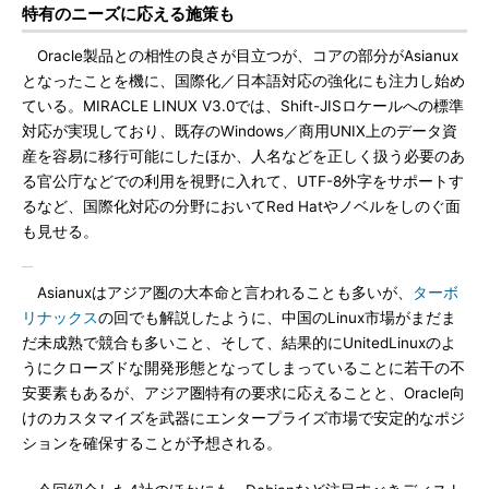
特有のニーズに応える施策も
Oracle製品との相性の良さが目立つが、コアの部分がAsianux
となったことを機に、国際化／日本語対応の強化にも注力し始め
ている。MIRACLE LINUX V3.0では、Shift-JISロケールへの標準
対応が実現しており、既存のWindows／商用UNIX上のデータ資
産を容易に移行可能にしたほか、人名などを正しく扱う必要のあ
る官公庁などでの利用を視野に入れて、UTF-8外字をサポートす
るなど、国際化対応の分野においてRed Hatやノベルをしのぐ面
も見せる。
Asianuxはアジア圏の大本命と言われることも多いが、
ターボ
リナックス
の回でも解説したように、中国のLinux市場がまだま
だ未成熟で競合も多いこと、そして、結果的にUnitedLinuxのよ
うにクローズドな開発形態となってしまっていることに若干の不
安要素もあるが、アジア圏特有の要求に応えることと、Oracle向
けのカスタマイズを武器にエンタープライズ市場で安定的なポジ
ションを確保することが予想される。