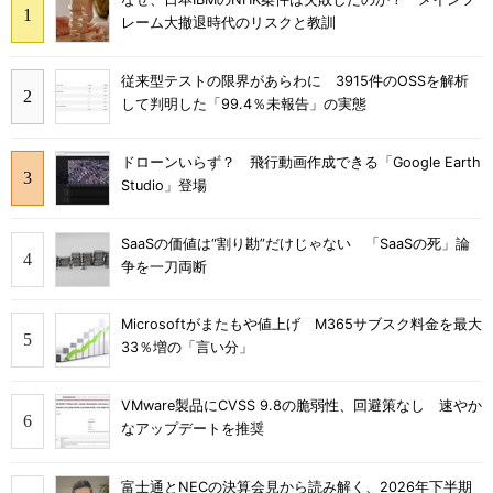
レーム大撤退時代のリスクと教訓
従来型テストの限界があらわに 3915件のOSSを解析
して判明した「99.4％未報告」の実態
ドローンいらず？ 飛行動画作成できる「Google Earth
Studio」登場
SaaSの価値は“割り勘”だけじゃない 「SaaSの死」論
争を一刀両断
Microsoftがまたもや値上げ M365サブスク料金を最大
33％増の「言い分」
VMware製品にCVSS 9.8の脆弱性、回避策なし 速やか
なアップデートを推奨
富士通とNECの決算会見から読み解く、2026年下半期