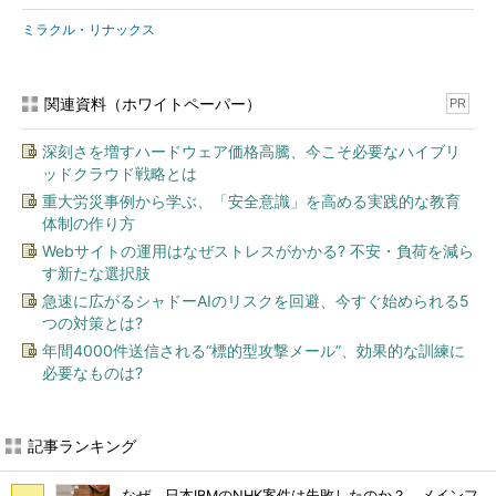
ミラクル・リナックス
関連資料（ホワイトペーパー）
PR
深刻さを増すハードウェア価格高騰、今こそ必要なハイブリ
ッドクラウド戦略とは
重大労災事例から学ぶ、「安全意識」を高める実践的な教育
体制の作り方
Webサイトの運用はなぜストレスがかかる? 不安・負荷を減ら
す新たな選択肢
急速に広がるシャドーAIのリスクを回避、今すぐ始められる5
つの対策とは?
年間4000件送信される“標的型攻撃メール”、効果的な訓練に
必要なものは?
記事ランキング
なぜ、日本IBMのNHK案件は失敗したのか？ メインフ