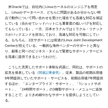
米Oracleでは、自社内にLinuxカーネルのエンジニアを用意
し、Linuxかデータベース、どちらに問題があるか分からない時
点で動作について問い合わせを受けた場合でも迅速な対応を保証
している（合わせてレッドハットにも重要度の低いバグを対応し
てもらっている）。一方、日本オラクルではミラクル・リナック
スがバックエンドを担当しており、迅速な対応を可能にしてい
る。もちろん、2次サポートには前述のLinux Joint Development
Centerが控えている。一般的な海外ベンダーのサポートと異な
り、顧客と同一のビジネス・タイムで緊密なサポート／サービス
を迅速に提供できるというわけだ。
こうした充実したサポート体制を武器に、同社は、サポートの
拡充を発表している
（関連記事参照）
。従来、製品の初期出荷後
6年間提供していたサポート・サービスを、初期出荷後7年間提供
するほか、「エンタープライズ・サポート」、「1ショットサポ
ート」、「24時間サポート」の3種類サポート・メニューに追加
することで、よりきめ細やかなサポートを提供しようとしてい
る。