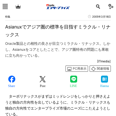
特集
2005年3月18日
Asianuxでアジア圏の標準を目指すミラクル・リナ
ックス
Oracle製品との相性の良さが目立つミラクル・リナックス。しか
し、Asianuxをコアとしたことで、アジア圏特有の問題にも果敢
に立ち向かっている。
[ITmedia]
PC用表示
関連情報
Share
Post
LINE
Hatena
ターボリナックスがまずはミッドレンジをしっかりと押さえよ
うと独自の方向性を出しているように、ミラクル・リナックスも
独自の方向性でエンタープライズ市場のニーズにこたえようとし
ている。