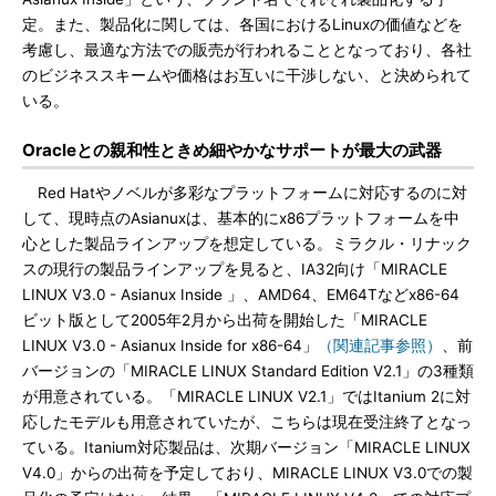
定。また、製品化に関しては、各国におけるLinuxの価値などを
考慮し、最適な方法での販売が行われることとなっており、各社
のビジネススキームや価格はお互いに干渉しない、と決められて
いる。
Oracleとの親和性ときめ細やかなサポートが最大の武器
Red Hatやノベルが多彩なプラットフォームに対応するのに対
して、現時点のAsianuxは、基本的にx86プラットフォームを中
心とした製品ラインアップを想定している。ミラクル・リナック
スの現行の製品ラインアップを見ると、IA32向け「MIRACLE
LINUX V3.0 - Asianux Inside 」、AMD64、EM64Tなどx86-64
ビット版として2005年2月から出荷を開始した「MIRACLE
LINUX V3.0 - Asianux Inside for x86-64」
（関連記事参照）
、前
バージョンの「MIRACLE LINUX Standard Edition V2.1」の3種類
が用意されている。「MIRACLE LINUX V2.1」ではItanium 2に対
応したモデルも用意されていたが、こちらは現在受注終了となっ
ている。Itanium対応製品は、次期バージョン「MIRACLE LINUX
V4.0」からの出荷を予定しており、MIRACLE LINUX V3.0での製