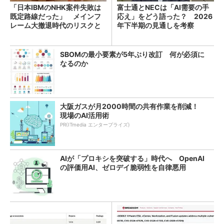
「日本IBMのNHK案件失敗は
富士通とNECは「AI需要の手
既定路線だった」 メインフ
応え」をどう語った？ 2026
レーム大撤退時代のリスクと
年下半期の見通しを考察
教訓
SBOMの最小要素が5年ぶり改訂 何が必須に
なるのか
大阪ガスが月2000時間の共有作業を削減！
現場のAI活用術
PR(ITmedia エンタープライズ)
AIが「プロキシを突破する」時代へ OpenAI
の評価用AI、ゼロデイ脆弱性を自律悪用