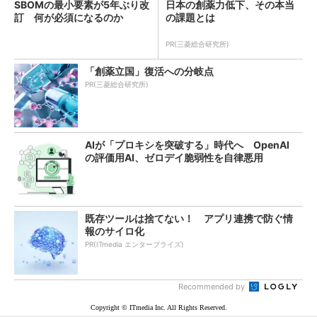
SBOMの最小要素が5年ぶり改
日本の創薬力低下、その本当
訂 何が必須になるのか
の課題とは
PR(三菱総合研究所)
「創薬立国」復活への分岐点
PR(三菱総合研究所)
AIが「プロキシを突破する」時代へ OpenAI
の評価用AI、ゼロデイ脆弱性を自律悪用
既存ツールは捨てない！ アプリ連携で防ぐ情
報のサイロ化
PR(ITmedia エンタープライズ)
Recommended by
Copyright © ITmedia Inc. All Rights Reserved.