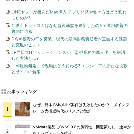
LINEヤフーが挑んだMac導入 アプリ開発や働き方はどう変わ
ったのか?
弁護士ドットコムはなぜ監視基盤を刷新したのか? 運用改善の
裏側に迫る
DX/AI投資の壁を突破、現代の最高財務責任者が直面する課題
と克服のヒント
JR西日本ITソリューションズが「監視業務の属人化」を解消
した方法とは?
「AI駆動開発」で現場はどう変わる? エンジニアの新たな役割
とサイロの解消
記事ランキング
なぜ、日本IBMのNHK案件は失敗したのか？ メインフ
レーム大撤退時代のリスクと教訓
VMware製品にCVSS 9.8の脆弱性、回避策なし 速やか
なアップデートを推奨