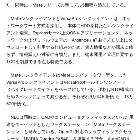
た。同時に、Mateシリーズの新モデル5機種を追加している。
MateシンクライアントとVersaProシンクライアントは、ネッ
トワークブート方式を採用し、本体にHDDを持たないシンクライ
アント端末。Expressサーバ上のOSやアプリケーションを、ネッ
トワークおよびミドルウェアの「Ardence」経由でメモリ上にダ
ウンロードして利用する仕組みのため、個人情報などが端末に残
らず、情報漏えい対策に有効だ。また、端末運用／管理に要する
TCOを削減できる点も特徴である。
MateシンクライアントはMateコンパクトタワー型を、また
VersaProシンクライアントはVersaProオールインワンノート
（ハイグレードタイプ）をベースにしている。価格はBTO構成の
ためスペックによって異なるが、それぞれ9万3450円から、18万
600円から。
NECは同時に、CADやコンピュータグラフィックスといった用
途をターゲットとしたワークステーション「Mateワークステー
ション」も発表している。OpenGL対応のグラフィックアクセラ
レータ「NVIDIA Quadro FX540」を搭載するほか、AutoCADを