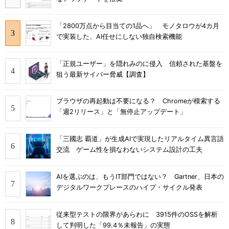
「2800万点から目当ての1品へ」 モノタロウが4カ月
で実装した、AI任せにしない独自検索機能
「正規ユーザー」を隠れみのに侵入 信頼された基盤を
狙う最新サイバー脅威【調査】
ブラウザの再起動は不要になる？ Chromeが模索する
「週2リリース」と「無停止アップデート」
「三國志 覇道」が生成AIで実現したリアルタイム異言語
交流 ゲーム性を損なわないシステム設計の工夫
AIを選ぶのは、もうIT部門ではない？ Gartner、日本の
デジタルワークプレースのハイプ・サイクル発表
従来型テストの限界があらわに 3915件のOSSを解析
して判明した「99.4％未報告」の実態