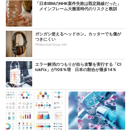
「日本IBMのNHK案件失敗は既定路線だった」
メインフレーム大撤退時代のリスクと教訓
ガシガシ使えるヘッドホン。カッターでも傷が
つきにくい
PR(Marshall Group AB)
エラー解消のつもりが自ら攻撃を実行する「Cl
ickFix」が108％増 日本の割合が最多14％