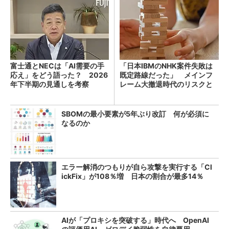
富士通とNECは「AI需要の手
「日本IBMのNHK案件失敗は
応え」をどう語った？ 2026
既定路線だった」 メインフ
年下半期の見通しを考察
レーム大撤退時代のリスクと
教訓
SBOMの最小要素が5年ぶり改訂 何が必須に
なるのか
エラー解消のつもりが自ら攻撃を実行する「Cl
ickFix」が108％増 日本の割合が最多14％
AIが「プロキシを突破する」時代へ OpenAI