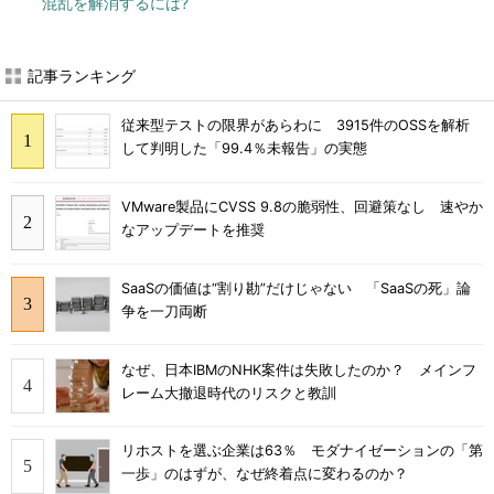
混乱を解消するには?
記事ランキング
従来型テストの限界があらわに 3915件のOSSを解析
して判明した「99.4％未報告」の実態
VMware製品にCVSS 9.8の脆弱性、回避策なし 速やか
なアップデートを推奨
SaaSの価値は“割り勘”だけじゃない 「SaaSの死」論
争を一刀両断
なぜ、日本IBMのNHK案件は失敗したのか？ メインフ
レーム大撤退時代のリスクと教訓
リホストを選ぶ企業は63％ モダナイゼーションの「第
一歩」のはずが、なぜ終着点に変わるのか？