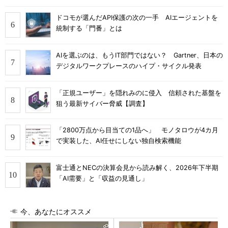
ドコモが選んだAPI保護の次の一手 AIエージェントを
統制する「門番」とは
AIを選ぶのは、もうIT部門ではない？ Gartner、日本の
デジタルワークプレースのハイプ・サイクル発表
「正規ユーザー」を隠れみのに侵入 信頼された基盤を
狙う最新サイバー脅威【調査】
「2800万点から目当ての1品へ」 モノタロウが4カ月
で実装した、AI任せにしない独自検索機能
富士通とNECの決算会見から読み解く、2026年下半期
「AI需要」と「収益の見通し」
今、あなたにオススメ