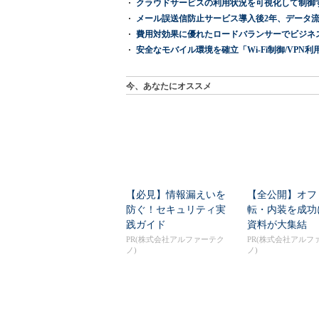
クラウドサービスの利用状況を可視化して制御する「次
メール誤送信防止サービス導入後2年、データ流
費用対効果に優れたロードバランサーでビジネ
安全なモバイル環境を確立「Wi-Fi制御/VPN利用の強制
今、あなたにオススメ
【必見】情報漏えいを
【全公開】オフ
防ぐ！セキュリティ実
転・内装を成功
践ガイド
資料が大集結
PR(株式会社アルファーテク
PR(株式会社アルフ
ノ)
ノ)