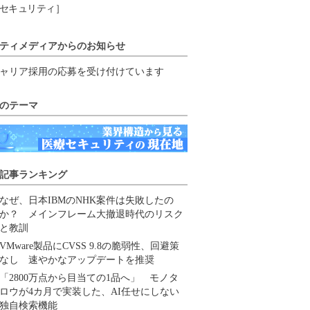
セキュリティ］
ティメディアからのお知らせ
ャリア採用の応募を受け付けています
のテーマ
記事ランキング
なぜ、日本IBMのNHK案件は失敗したの
か？ メインフレーム大撤退時代のリスク
と教訓
VMware製品にCVSS 9.8の脆弱性、回避策
なし 速やかなアップデートを推奨
「2800万点から目当ての1品へ」 モノタ
ロウが4カ月で実装した、AI任せにしない
独自検索機能