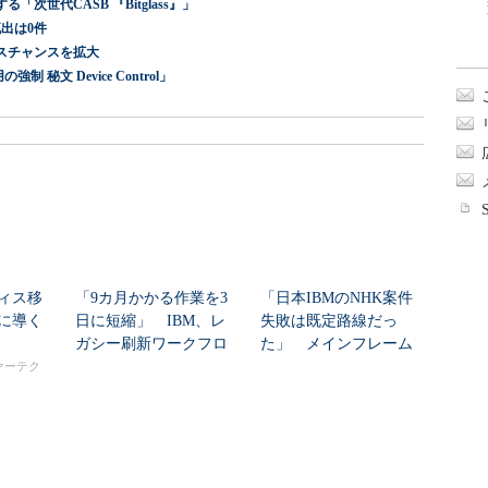
世代CASB 『Bitglass』」
出は0件
スチャンスを拡大
 秘文 Device Control」
ィス移
「9カ月かかる作業を3
「日本IBMのNHK案件
に導く
日に短縮」 IBM、レ
失敗は既定路線だっ
ガシー刷新ワークフロ
た」 メインフレーム
ーをIBM Bo...
大撤退時代のリスク...
ァーテク