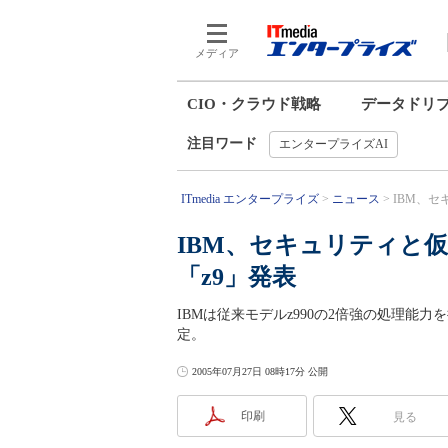
メディア
CIO・クラウド戦略
データドリ
注目ワード
エンタープライズAI
ITmedia エンタープライズ
ニュース
IBM、セ
IBM、セキュリティと
「z9」発表
IBMは従来モデルz990の2倍強の処理能
定。
2005年07月27日 08時17分 公開
印刷
見る