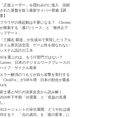
「正規ユーザー」を隠れみのに侵入 信頼
された基盤を狙う最新サイバー脅威【調
査】
ブラウザの再起動は不要になる？ Chrome
が模索する「週2リリース」と「無停止ア
ップデート」
「三國志 覇道」が生成AIで実現したリアル
タイム異言語交流 ゲーム性を損なわない
システム設計の工夫
AIを選ぶのは、もうIT部門ではない？
Gartner、日本のデジタルワークプレースの
ハイプ・サイクル発表
エラー解消のつもりが自ら攻撃を実行する
「ClickFix」が108％増 日本の割合が最多
14％
富士通とNECの決算会見から読み解く、
2026年下半期「AI需要」と「収益の見通
し」
AIエージェントの全社展開、どうやれば成
功する？ 「点の成功」を「面の変革」に