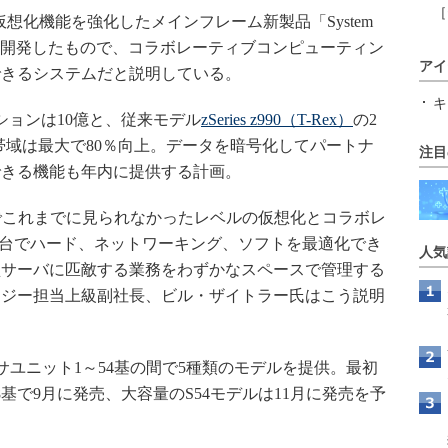
［
仮想化機能を強化したメインフレーム新製品「System
して開発したもので、コラボレーティブコンピューティン
アイ
できるシステムだと説明している。
キ
ョンは10億と、従来モデル
zSeries z990（T-Rex）
の2
帯域は最大で80％向上。データを暗号化してパートナ
注目
できる機能も年内に提供する計画。
業界でこれまでに見られなかったレベルの仮想化とコラボレ
z9 1台でハード、ネットワーキング、ソフトを最適化でき
人気
型サーバに匹敵する業務をわずかなスペースで管理する
ロジー担当上級副社長、ビル・ザイトラー氏はこう説明
はプロセッサユニット1～54基の間で5種類のモデルを提供。最初
8基で9月に発売、大容量のS54モデルは11月に発売を予