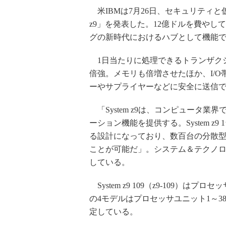
米IBMは7月26日、セキュリティと
z9」を発表した。12億ドルを費や
グの新時代におけるハブとして機能
1日当たりに処理できるトランザクシ
倍強。メモリも倍増させたほか、I/O
ーやサプライヤーなどに安全に送信
「System z9は、コンピュータ
ーション機能を提供する。System 
る設計になっており、数百台の分散
ことが可能だ」。システム＆テクノ
している。
System z9 109（z9-109）
の4モデルはプロセッサユニット1～3
定している。