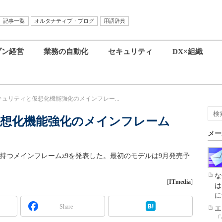
記事一覧
オルタナティブ・ブログ
用語辞典
ブン経営
業務の自動化
セキュリティ
DX×組織
キュリティと仮想化機能強化のメインフレー...
仮想化機能強化のメインフレーム
メー
力を持つメインフレームz9を発表した。最初のモデルは9月発売予
な
[
ITmedia
]
は
に
Share
エ
「