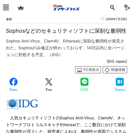
速報
2005年7月29日
Sophosなどのセキュリティソフトに深刻な脆弱性
Sophos Anti-Virus、ClamAV、Etherealに深刻な脆弱性が発見さ
れた。Sophosのみ修正が終わっておらず、14日以内に全バージ
ョンに対処する予定。（IDG）
[IDG Japan]
PC用表示
関連情報
Share
Post
LINE
Hatena
人気セキュリティソフトのSophos Anti-Virus、ClamAV、ネッ
トワークプロトコルスキャナEtherealで、ここ数日にかけて深刻
な脆弱性が浮上した。研究者によれば、脆弱性が原因でシステム