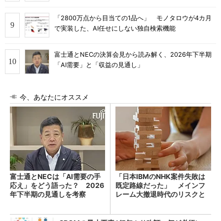
「2800万点から目当ての1品へ」 モノタロウが4カ月
で実装した、AI任せにしない独自検索機能
富士通とNECの決算会見から読み解く、2026年下半期
「AI需要」と「収益の見通し」
今、あなたにオススメ
富士通とNECは「AI需要の手
「日本IBMのNHK案件失敗は
応え」をどう語った？ 2026
既定路線だった」 メインフ
年下半期の見通しを考察
レーム大撤退時代のリスクと
教訓