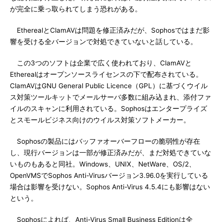
が完全に乗っ取られてしまう恐れがある。
EtherealとClamAVは問題を修正済みだが、Sophosではまだ影
響を受ける全バージョンで対処できていないと話している。
この3つのソフトは企業で広く使われており、ClamAVと
Etherealはオープンソースライセンスの下で配布されている。
ClamAVはGNU General Public Licence（GPL）に基づくウイル
ス対策ツールキットでメールサーバ多数に組み込まれ、添付ファ
イルのスキャンに利用されている。Sophosはエンタープライズ
とスモールビジネス向けのウイルス対策ソフトメーカー。
Sophosの製品にはバッファオーバーフローの脆弱性が存在
し、現行バージョンは一部が修正済みだが、まだ対処できていな
いものもあると同社。Windows、UNIX、NetWare、OS/2、
OpenVMSでSophos Anti-Virusバージョン3.96.0を実行している
場合は影響を受けない。Sophos Anti-Virus 4.5.4にも影響はない
という。
Sophosによれば、Anti-Virus Small Business Editionは全