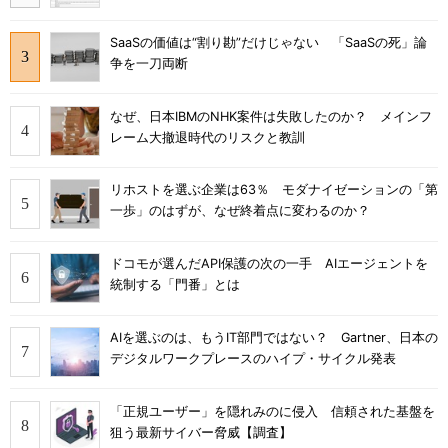
SaaSの価値は“割り勘”だけじゃない 「SaaSの死」論
争を一刀両断
なぜ、日本IBMのNHK案件は失敗したのか？ メインフ
レーム大撤退時代のリスクと教訓
リホストを選ぶ企業は63％ モダナイゼーションの「第
一歩」のはずが、なぜ終着点に変わるのか？
ドコモが選んだAPI保護の次の一手 AIエージェントを
統制する「門番」とは
AIを選ぶのは、もうIT部門ではない？ Gartner、日本の
デジタルワークプレースのハイプ・サイクル発表
「正規ユーザー」を隠れみのに侵入 信頼された基盤を
狙う最新サイバー脅威【調査】