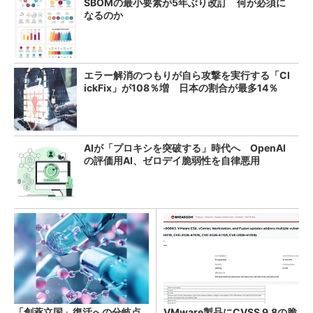
SBOMの最小要素が5年ぶり改訂 何が必須に
なるのか
エラー解消のつもりが自ら攻撃を実行する「Cl
ickFix」が108％増 日本の割合が最多14％
AIが「プロキシを突破する」時代へ OpenAI
の評価用AI、ゼロデイ脆弱性を自律悪用
「創薬立国」復活への分岐点
VMware製品にCVSS 9.8の脆