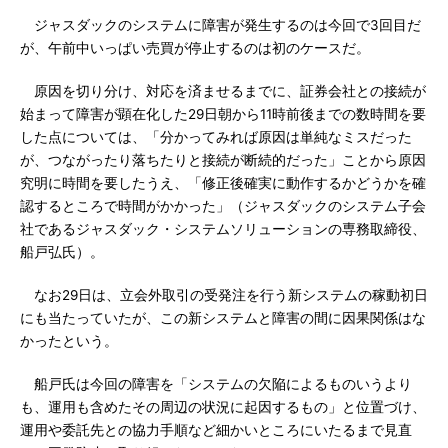
ジャスダックのシステムに障害が発生するのは今回で3回目だ
が、午前中いっぱい売買が停止するのは初のケースだ。
原因を切り分け、対応を済ませるまでに、証券会社との接続が
始まって障害が顕在化した29日朝から11時前後までの数時間を要
した点については、「分かってみれば原因は単純なミスだった
が、つながったり落ちたりと接続が断続的だった」ことから原因
究明に時間を要したうえ、「修正後確実に動作するかどうかを確
認するところで時間がかかった」（ジャスダックのシステム子会
社であるジャスダック・システムソリューションの専務取締役、
船戸弘氏）。
なお29日は、立会外取引の受発注を行う新システムの稼動初日
にも当たっていたが、この新システムと障害の間に因果関係はな
かったという。
船戸氏は今回の障害を「システムの欠陥によるものいうより
も、運用も含めたその周辺の状況に起因するもの」と位置づけ、
運用や委託先との協力手順など細かいところにいたるまで見直