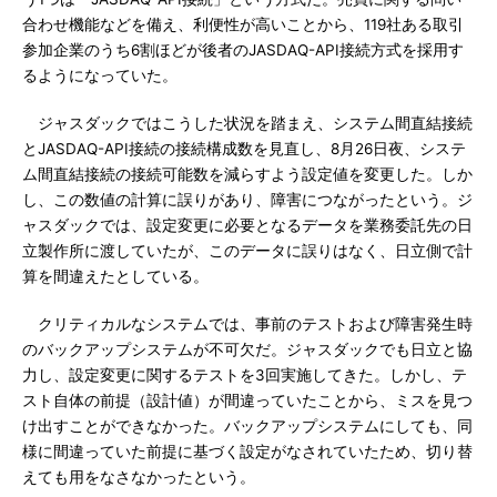
合わせ機能などを備え、利便性が高いことから、119社ある取引
参加企業のうち6割ほどが後者のJASDAQ-API接続方式を採用す
るようになっていた。
ジャスダックではこうした状況を踏まえ、システム間直結接続
とJASDAQ-API接続の接続構成数を見直し、8月26日夜、システ
ム間直結接続の接続可能数を減らすよう設定値を変更した。しか
し、この数値の計算に誤りがあり、障害につながったという。ジ
ャスダックでは、設定変更に必要となるデータを業務委託先の日
立製作所に渡していたが、このデータに誤りはなく、日立側で計
算を間違えたとしている。
クリティカルなシステムでは、事前のテストおよび障害発生時
のバックアップシステムが不可欠だ。ジャスダックでも日立と協
力し、設定変更に関するテストを3回実施してきた。しかし、テ
スト自体の前提（設計値）が間違っていたことから、ミスを見つ
け出すことができなかった。バックアップシステムにしても、同
様に間違っていた前提に基づく設定がなされていたため、切り替
えても用をなさなかったという。