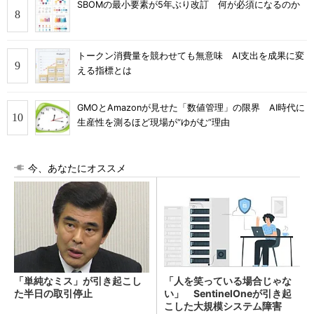
SBOMの最小要素が5年ぶり改訂 何が必須になるのか
トークン消費量を競わせても無意味 AI支出を成果に変
える指標とは
GMOとAmazonが見せた「数値管理」の限界 AI時代に
生産性を測るほど現場が“ゆがむ”理由
今、あなたにオススメ
「単純なミス」が引き起こし
「人を笑っている場合じゃな
た半日の取引停止
い」 SentinelOneが引き起
こした大規模システム障害