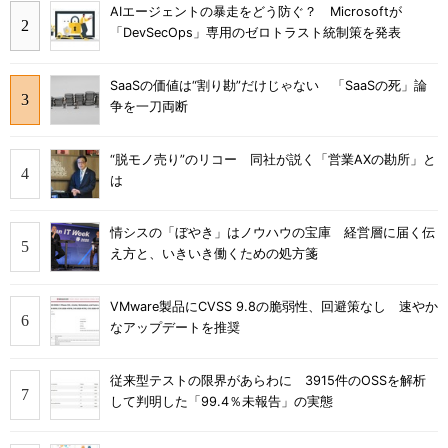
AIエージェントの暴走をどう防ぐ？ Microsoftが
「DevSecOps」専用のゼロトラスト統制策を発表
SaaSの価値は“割り勘”だけじゃない 「SaaSの死」論
争を一刀両断
“脱モノ売り”のリコー 同社が説く「営業AXの勘所」と
は
情シスの「ぼやき」はノウハウの宝庫 経営層に届く伝
え方と、いきいき働くための処方箋
VMware製品にCVSS 9.8の脆弱性、回避策なし 速やか
なアップデートを推奨
従来型テストの限界があらわに 3915件のOSSを解析
して判明した「99.4％未報告」の実態