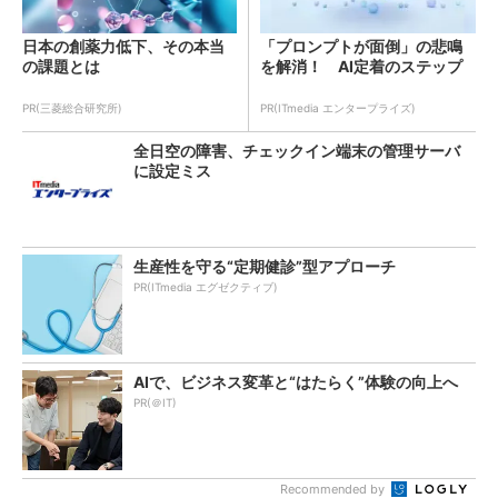
日本の創薬力低下、その本当
「プロンプトが面倒」の悲鳴
の課題とは
を解消！ AI定着のステップ
PR(三菱総合研究所)
PR(ITmedia エンタープライズ)
全日空の障害、チェックイン端末の管理サーバ
に設定ミス
生産性を守る“定期健診”型アプローチ
PR(ITmedia エグゼクティブ)
AIで、ビジネス変革と“はたらく”体験の向上へ
PR(＠IT)
Recommended by