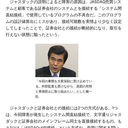
ジャスダックの説明によると障害の原因は、JASDAQ売買シス
テムと顧客である証券会社のシステムとを接続する「システム間
直結接続」で使用しているプログラムの不具合だ。このプログラ
ムの設計値算出にミスがあり、接続可能数を実情より少なく設定
してしまったことで、証券会社との接続が断続的になり、取引を
行えない状態に陥ったという。
「今回の事態を大変深刻に受け止めてい
る。外部監査も受けながら、原因の究明
と再発防止に取り組みたい」とした菊一
氏
ジャスダックと証券会社との接続には2つの方式がある。1つ
は、今回障害が発生したシステム間直結接続で、文字通りジャス
ダックと証券会社のメインフレーム同士を直接接続するもの。も
う1つは「JASDAQ-API接続」という方式だ。売買に関する問い