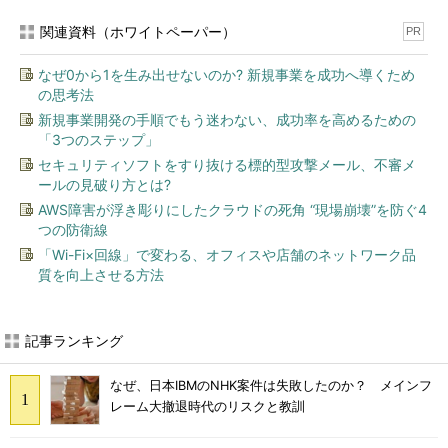
関連資料（ホワイトペーパー）
PR
なぜ0から1を生み出せないのか? 新規事業を成功へ導くため
の思考法
新規事業開発の手順でもう迷わない、成功率を高めるための
「3つのステップ」
セキュリティソフトをすり抜ける標的型攻撃メール、不審メ
ールの見破り方とは?
AWS障害が浮き彫りにしたクラウドの死角 “現場崩壊”を防ぐ4
つの防衛線
「Wi-Fi×回線」で変わる、オフィスや店舗のネットワーク品
質を向上させる方法
記事ランキング
なぜ、日本IBMのNHK案件は失敗したのか？ メインフ
レーム大撤退時代のリスクと教訓