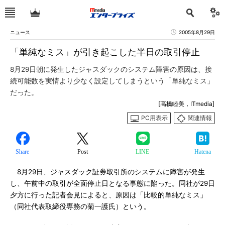
ニュース
2005年8月29日
「単純なミス」が引き起こした半日の取引停止
8月29日朝に発生したジャスダックのシステム障害の原因は、接
続可能数を実情より少なく設定してしまうという「単純なミス」
だった。
[高橋睦美，ITmedia]
PC用表示
関連情報
Share
Post
LINE
Hatena
8月29日、ジャスダック証券取引所のシステムに障害が発生
し、午前中の取引が全面停止日となる事態に陥った。同社が29日
夕方に行った記者会見によると、原因は「比較的単純なミス」
（同社代表取締役専務の菊一護氏）という。