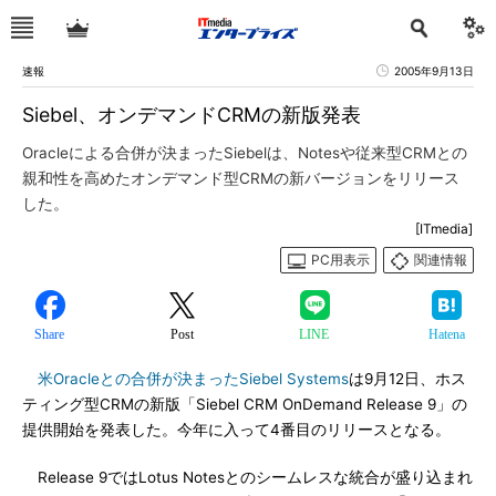
速報
2005年9月13日
Siebel、オンデマンドCRMの新版発表
Oracleによる合併が決まったSiebelは、Notesや従来型CRMとの
親和性を高めたオンデマンド型CRMの新バージョンをリリース
した。
[ITmedia]
PC用表示
関連情報
Share
Post
LINE
Hatena
米Oracleとの合併が決まったSiebel Systems
は9月12日、ホス
ティング型CRMの新版「Siebel CRM OnDemand Release 9」の
提供開始を発表した。今年に入って4番目のリリースとなる。
Release 9ではLotus Notesとのシームレスな統合が盛り込まれ