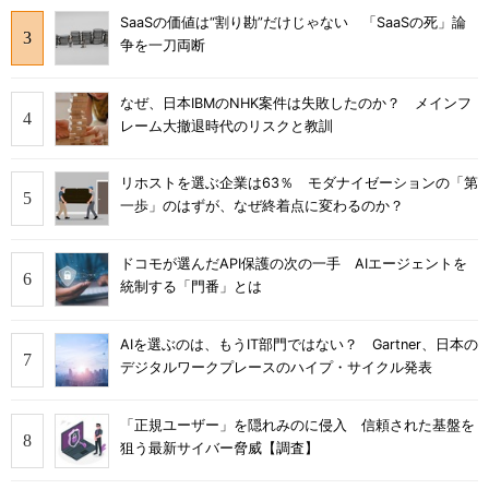
SaaSの価値は“割り勘”だけじゃない 「SaaSの死」論
争を一刀両断
なぜ、日本IBMのNHK案件は失敗したのか？ メインフ
レーム大撤退時代のリスクと教訓
リホストを選ぶ企業は63％ モダナイゼーションの「第
一歩」のはずが、なぜ終着点に変わるのか？
ドコモが選んだAPI保護の次の一手 AIエージェントを
統制する「門番」とは
AIを選ぶのは、もうIT部門ではない？ Gartner、日本の
デジタルワークプレースのハイプ・サイクル発表
「正規ユーザー」を隠れみのに侵入 信頼された基盤を
狙う最新サイバー脅威【調査】