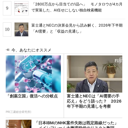
「2800万点から目当ての1品へ」 モノタロウが4カ月
で実装した、AI任せにしない独自検索機能
富士通とNECの決算会見から読み解く、2026年下半期
「AI需要」と「収益の見通し」
今、あなたにオススメ
「創薬立国」復活への分岐点
富士通とNECは「AI需要の手
応え」をどう語った？ 2026
年下半期の見通しを考察
PR(三菱総合研究所)
「日本IBMのNHK案件失敗は既定路線だった」
メインフレーム大撤退時代のリスクと教訓