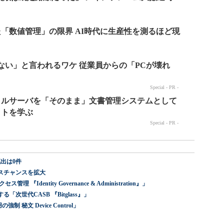
出は0件
スチャンスを拡大
dentity Governance & Administration』」
世代CASB 『Bitglass』」
 秘文 Device Control」