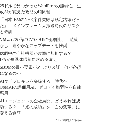
25ドルで見つかったWordPressの脆弱性 生
成AIが変えた攻防の時間軸
「日本IBMのNHK案件失敗は既定路線だっ
た」 メインフレーム大撤退時代のリスク
と教訓
VMware製品にCVSS 9.8の脆弱性、回避策
なし 速やかなアップデートを推奨
休暇中の自社機器が攻撃に加担する？
IPAが夏季休暇前に求める備え
SBOMの最小要素が5年ぶり改訂 何が必須
になるのか
AIが「プロキシを突破する」時代へ
OpenAIの評価用AI、ゼロデイ脆弱性を自律
悪用
AIエージェントの全社展開、どうやれば成
功する？ 「点の成功」を「面の変革」に
変える道筋
11～30位はこちら
»