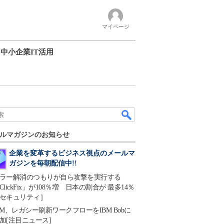
マイページ
中小企業IT活用
ルマガジンのお知らせ
企業を変革するビジネス視点のメールマ
ガジンを毎朝配信中!!
ラー解消のつもりが自ら攻撃を実行する
ClickFix」が108％増 日本の割合が 最多14％
セキュリティ］
BM、レガシー刷新ワークフローをIBM Bobに
加[注目ニュース]