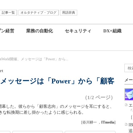
記事一覧
オルタナティブ・ブログ
用語辞典
ブン経営
業務の自動化
セキュリティ
DX×組織
OpenWorld開催、メッセージは「Power」から...
rt
d開催、メッセージは「Power」から「顧客
メー
（1/2 ページ）
エ
Francisco」が開幕した。彼らから「顧客志向」のメッセージを耳にすると、
「
きな転換期に差し掛かったように感じられる。
［
[谷川耕一 ，
ITmedia
]
I
追