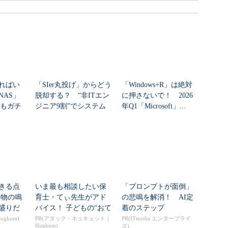
ればい
「SIer丸投げ」からどう
「Windows+R」は絶対
NAS」
脱却する？ “非ITエン
に押さないで！ 2026
」もガチ
ジニア9割”でシステム
年Q1「Microsoft」...
...
刷新に挑...
きる点
いま最も相談したい保
「プロンプトが面倒」
動物の鳴
育士・てぃ先生がアド
の悲鳴を解消！ AI定
盛りだ
バイス！ 子どもの“おて
着のステップ
 ...
つだい”に、どん...
gkum)
PR(アタック・キュキュット｜
PR(ITmedia エンタープライ
Hugkum)
ズ)