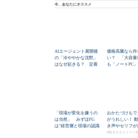
今、あなたにオススメ
AIエージェント展開後
価格高騰なら作
の「冷ややかな沈黙」
い？ 「大容量
はなぜ起きる？ 定着
も「ノートPC
を促すチェンジマネ...
自作した学生たち
「現場が変化を嫌うの
おかたづけもで
は当然」 みずほFG
がうれしい！ 
は“経営層と現場の認識
き声やセリフが
ギャップ”、どう克...
くさんの「アニア
PR(タカラトミー｜Hu