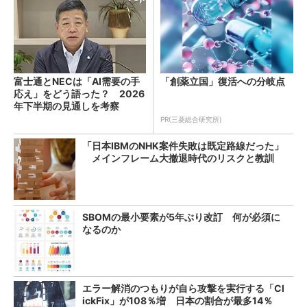
富士通とNECは「AI需要の手
「創薬立国」復活への分岐点
応え」をどう語った？ 2026
年下半期の見通しを考察
PR(三菱総合研究所)
「日本IBMのNHK案件失敗は既定路線だった」
メインフレーム大撤退時代のリスクと教訓
SBOMの最小要素が5年ぶり改訂 何が必須に
なるのか
エラー解消のつもりが自ら攻撃を実行する「Cl
ickFix」が108％増 日本の割合が最多14％