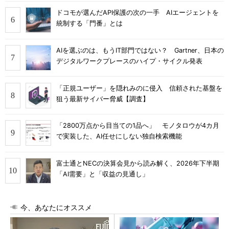
ドコモが選んだAPI保護の次の一手 AIエージェントを
統制する「門番」とは
AIを選ぶのは、もうIT部門ではない？ Gartner、日本の
デジタルワークプレースのハイプ・サイクル発表
「正規ユーザー」を隠れみのに侵入 信頼された基盤を
狙う最新サイバー脅威【調査】
「2800万点から目当ての1品へ」 モノタロウが4カ月
で実装した、AI任せにしない独自検索機能
富士通とNECの決算会見から読み解く、2026年下半期
「AI需要」と「収益の見通し」
今、あなたにオススメ