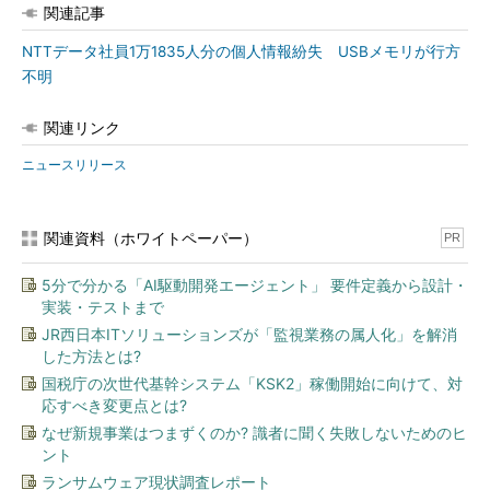
関連記事
NTTデータ社員1万1835人分の個人情報紛失 USBメモリが行方
不明
関連リンク
ニュースリリース
関連資料（ホワイトペーパー）
PR
5分で分かる「AI駆動開発エージェント」 要件定義から設計・
実装・テストまで
JR西日本ITソリューションズが「監視業務の属人化」を解消
した方法とは?
国税庁の次世代基幹システム「KSK2」稼働開始に向けて、対
応すべき変更点とは?
なぜ新規事業はつまずくのか? 識者に聞く失敗しないためのヒ
ント
ランサムウェア現状調査レポート