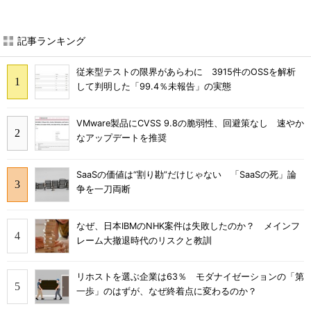
記事ランキング
従来型テストの限界があらわに 3915件のOSSを解析
して判明した「99.4％未報告」の実態
VMware製品にCVSS 9.8の脆弱性、回避策なし 速やか
なアップデートを推奨
SaaSの価値は“割り勘”だけじゃない 「SaaSの死」論
争を一刀両断
なぜ、日本IBMのNHK案件は失敗したのか？ メインフ
レーム大撤退時代のリスクと教訓
リホストを選ぶ企業は63％ モダナイゼーションの「第
一歩」のはずが、なぜ終着点に変わるのか？