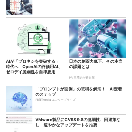
AIが「プロキシを突破する」
日本の創薬力低下、その本当
時代へ OpenAIの評価用AI、
の課題とは
ゼロデイ脆弱性を自律悪用
PR(三菱総合研究所)
「プロンプトが面倒」の悲鳴を解消！ AI定着
のステップ
PR(ITmedia エンタープライズ)
VMware製品にCVSS 9.8の脆弱性、回避策な
し 速やかなアップデートを推奨