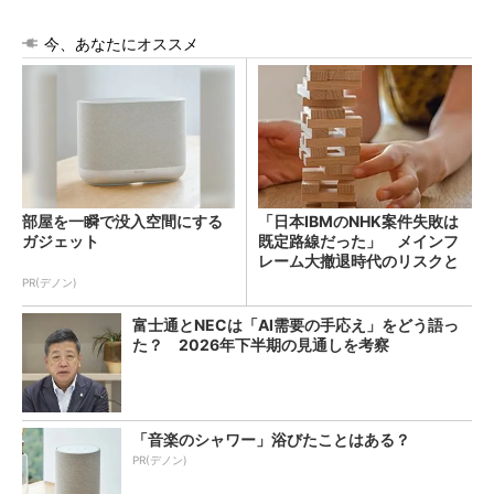
今、あなたにオススメ
部屋を一瞬で没入空間にする
「日本IBMのNHK案件失敗は
ガジェット
既定路線だった」 メインフ
レーム大撤退時代のリスクと
教訓
PR(デノン)
富士通とNECは「AI需要の手応え」をどう語っ
た？ 2026年下半期の見通しを考察
「音楽のシャワー」浴びたことはある？
PR(デノン)