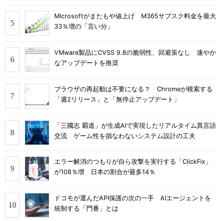
Microsoftがまたもや値上げ M365サブスク料金を最大
33％増の「言い分」
VMware製品にCVSS 9.8の脆弱性、回避策なし 速やか
なアップデートを推奨
ブラウザの再起動は不要になる？ Chromeが模索する
「週2リリース」と「無停止アップデート」
「三國志 覇道」が生成AIで実現したリアルタイム異言語
交流 ゲーム性を損なわないシステム設計の工夫
エラー解消のつもりが自ら攻撃を実行する「ClickFix」
が108％増 日本の割合が最多14％
ドコモが選んだAPI保護の次の一手 AIエージェントを
統制する「門番」とは