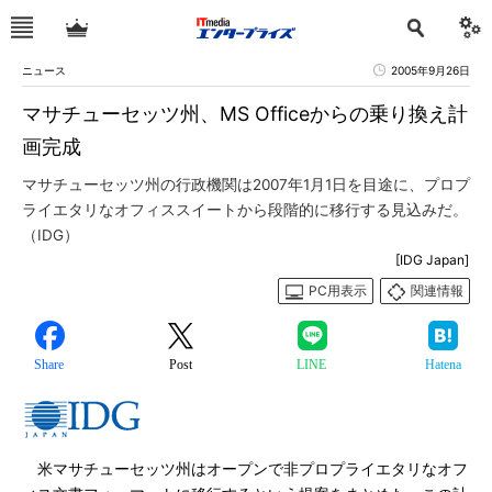
ニュース
2005年9月26日
マサチューセッツ州、MS Officeからの乗り換え計
画完成
マサチューセッツ州の行政機関は2007年1月1日を目途に、プロプ
ライエタリなオフィススイートから段階的に移行する見込みだ。
（IDG）
[IDG Japan]
PC用表示
関連情報
Share
Post
LINE
Hatena
米マサチューセッツ州はオープンで非プロプライエタリなオフ