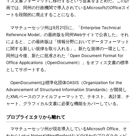
ィス文書フォーマットに移行するという提案をまとめた。この計
画では、同州の行政機関で導入されているMicrosoftのOfficeスイ
ートを段階的に廃止することになる。
マサチューセッツ州は9月21日に、「Enterprise Technical
Reference Model」の最終版を同州Webサイトで公表した。それ
によると、この最終版は「情報分野においてデータフォーマット
に関する新しい規律を取り入れる」。新たな規律の一環として、
同州は今後、新たに批准された「Open Document Format for
Office Applications（OpenDocument）」をオフィス文書の標準
としてサポートする。
OpenDocumentは標準化団体OASIS（Organization for the
Advancement of Structured Information Standards）が開発し
たXMLベースのファイルフォーマットで、テキスト、表計算、チ
ャート、グラフィカル文書に必要な機能をカバーしている。
プロプライエタリから離れて
マサチューセッツ州が現在導入しているMicrosoft Office、そ
れからLotus NotesやWordPerfectなどのほかのプロダクティビ