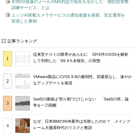
年間50億通のメール/SMS判定の知見を生かした「標的型攻撃
訓練サービス」とは
エッジAI搭載カメラサービスの通信基盤を刷新、安定運用を
実現した事例
記事ランキング
従来型テストの限界があらわに 3915件のOSSを解析
して判明した「99.4％未報告」の実態
VMware製品にCVSS 9.8の脆弱性、回避策なし 速やか
なアップデートを推奨
SaaSの価値は“割り勘”だけじゃない 「SaaSの死」論
争を一刀両断
なぜ、日本IBMのNHK案件は失敗したのか？ メインフ
レーム大撤退時代のリスクと教訓