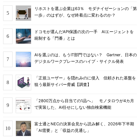
リホストを選ぶ企業は63％ モダナイゼーションの「第
一歩」のはずが、なぜ終着点に変わるのか？
ドコモが選んだAPI保護の次の一手 AIエージェントを
統制する「門番」とは
AIを選ぶのは、もうIT部門ではない？ Gartner、日本の
デジタルワークプレースのハイプ・サイクル発表
「正規ユーザー」を隠れみのに侵入 信頼された基盤を
狙う最新サイバー脅威【調査】
「2800万点から目当ての1品へ」 モノタロウが4カ月
で実装した、AI任せにしない独自検索機能
富士通とNECの決算会見から読み解く、2026年下半期
「AI需要」と「収益の見通し」