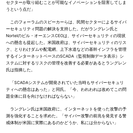
セクターが取り組むことが可能なイノベーションを阻害してしま
うという点だ」
このフォーラムのスピーカーらは、民間セクターによるサイバ
ーセキュリティ問題の解決を支持した。だがラングレン氏と
Nortelのビル・オーエンスCEOは、サイバーセキュリティの現状
への懸念も提起した。米国政府は、サイバーセキュリティのリス
ク、とりわけダムや配電網、上下水道などの基幹インフラを管理
するインターネットベースのSCADA（監視制御データ表示）シ
ステムに対するリスクの管理を改善する必要があるとラングレン
氏は指摘した。
「SCADAシステムが開発されていた当時もサイバーセキュリ
ティへの懸念はあった」と同氏。「今、われわれは改めてこの問
題全体に目を向けなければならない」
ラングレン氏は米国政府に、インターネットを使った攻撃の予
測を強化することを求めた。「サイバー攻撃の前兆を発見する警
戒体制が米国に実際にあるのかどうか、私には分からない」