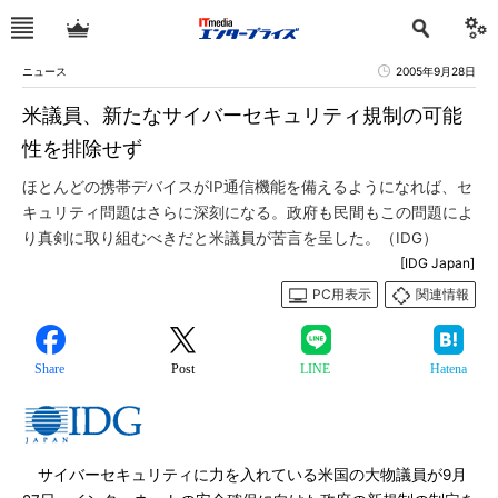
ニュース
2005年9月28日
米議員、新たなサイバーセキュリティ規制の可能
性を排除せず
ほとんどの携帯デバイスがIP通信機能を備えるようになれば、セ
キュリティ問題はさらに深刻になる。政府も民間もこの問題によ
り真剣に取り組むべきだと米議員が苦言を呈した。（IDG）
[IDG Japan]
PC用表示
関連情報
Share
Post
LINE
Hatena
サイバーセキュリティに力を入れている米国の大物議員が9月