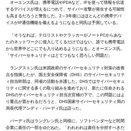
オーエンス氏は、携帯電話やPDAなど、IPを使って情報を伝送
するデバイスが増えるにつれて、サイバー攻撃が発生する可能性
も高まるだろうと警告した。2～3年後にはほとんどの携帯デバ
イスがIP通信機能を備えるようになると同氏は予測している。
「そうなれば、テロリストやクラッカーがノートPCからあな
たのネットワークに侵入してくるだけではない。誰でも携帯電話
から世界中どこにでも入り込めるようになる」とオーエンス氏。
「サイバーセキュリティはとてつもなく恐ろしい問題だ」
ラングストン氏は米国政府のサイバーセキュリティ対策の改善
点を指摘したが、国土安全保障省（DHS）のサイバーセキュリテ
ィ担当幹部は、同省の活動を弁護した。DHSではサイバーセキュ
リティに関する多くの取り組みを進めており、新たに任命される
DHSのサイバーセキュリティ担当次官補の下で、この問題にはよ
り重点が置かれるだろうと、DHS国家サイバーセキュリティ局の
局長代理アンディ・パーディ氏は語った。
パーディ氏はラングレン氏と同様に、ソフトベンダーなど民間
企業に責任の一部をゆだねた。「われわれは責任を分担すべきだ