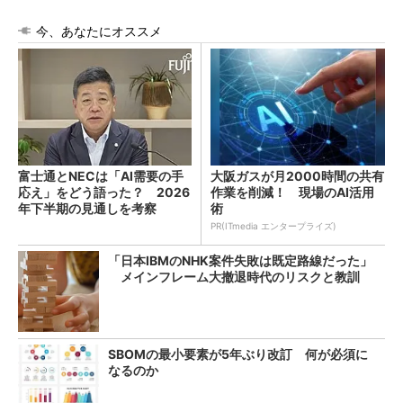
今、あなたにオススメ
富士通とNECは「AI需要の手
大阪ガスが月2000時間の共有
応え」をどう語った？ 2026
作業を削減！ 現場のAI活用
年下半期の見通しを考察
術
PR(ITmedia エンタープライズ)
「日本IBMのNHK案件失敗は既定路線だった」
メインフレーム大撤退時代のリスクと教訓
SBOMの最小要素が5年ぶり改訂 何が必須に
なるのか