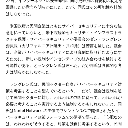
27日、インターネットの安全確保に向けた政府の新規制の制定を
回避したい意向を明らかにした。だが、同氏はその可能性を排除
はしなかった。
米国政府と民間企業はともにサイバーセキュリティに十分な注
意を払っていないと、米下院経済セキュリティ・インフラストラ
クチャ保護・サイバーセキュリティ小委員会のダン・ラングレン
委員長（カリフォルニア州選出・共和党）は苦言を呈した。議会
は、企業がサイバーセキュリティにより真剣に取り組むようにす
るために、新しい規制やインセンティブの組み合わせを検討する
可能性がある、とラングレン氏は述べた。だが同氏は具体的な考
えは明らかにしなかった。
ラングレン氏は、民間セクター自身がサイバーセキュリティ対
策を考案することを望んでいるという。「だが、議会は規制を通
じて民間セクターに対し、われわれの判断に従って、われわれが
必要と考えることを実行するよう強制するかもしれない」と、同
氏はNortel Networksの主催でワシントンD.C.で開催されたサイ
バーセキュリティ政策フォーラムでの講演で語った。「心配なの
は、われわれがそうすると、対策を独自に考案するという、民間