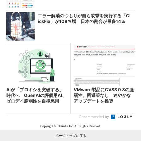
エラー解消のつもりが自ら攻撃を実行する「Cl
ickFix」が108％増 日本の割合が最多14％
AIが「プロキシを突破する」
VMware製品にCVSS 9.8の脆
時代へ OpenAIの評価用AI、
弱性、回避策なし 速やかな
ゼロデイ脆弱性を自律悪用
アップデートを推奨
Recommended by
Copyright © ITmedia Inc. All Rights Reserved.
ページトップに戻る