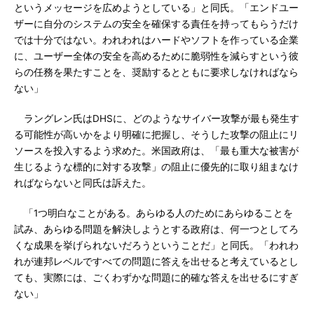
というメッセージを広めようとしている」と同氏。「エンドユー
ザーに自分のシステムの安全を確保する責任を持ってもらうだけ
では十分ではない。われわれはハードやソフトを作っている企業
に、ユーザー全体の安全を高めるために脆弱性を減らすという彼
らの任務を果たすことを、奨励するとともに要求しなければなら
ない」
ラングレン氏はDHSに、どのようなサイバー攻撃が最も発生す
る可能性が高いかをより明確に把握し、そうした攻撃の阻止にリ
ソースを投入するよう求めた。米国政府は、「最も重大な被害が
生じるような標的に対する攻撃」の阻止に優先的に取り組まなけ
ればならないと同氏は訴えた。
「1つ明白なことがある。あらゆる人のためにあらゆることを
試み、あらゆる問題を解決しようとする政府は、何一つとしてろ
くな成果を挙げられないだろうということだ」と同氏。「われわ
れが連邦レベルですべての問題に答えを出せると考えているとし
ても、実際には、ごくわずかな問題に的確な答えを出せるにすぎ
ない」