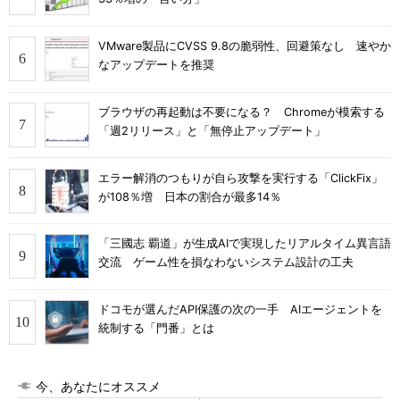
VMware製品にCVSS 9.8の脆弱性、回避策なし 速やか
なアップデートを推奨
ブラウザの再起動は不要になる？ Chromeが模索する
「週2リリース」と「無停止アップデート」
エラー解消のつもりが自ら攻撃を実行する「ClickFix」
が108％増 日本の割合が最多14％
「三國志 覇道」が生成AIで実現したリアルタイム異言語
交流 ゲーム性を損なわないシステム設計の工夫
ドコモが選んだAPI保護の次の一手 AIエージェントを
統制する「門番」とは
今、あなたにオススメ