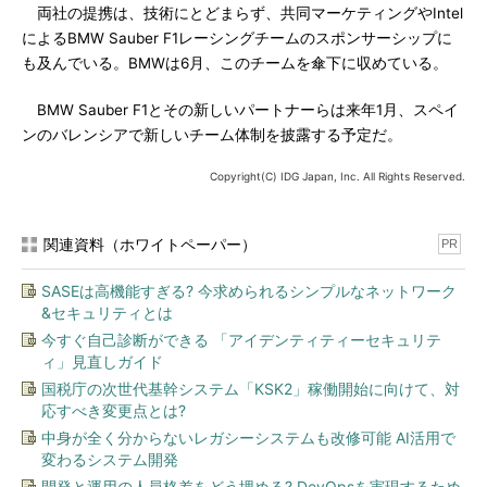
両社の提携は、技術にとどまらず、共同マーケティングやIntel
によるBMW Sauber F1レーシングチームのスポンサーシップに
も及んでいる。BMWは6月、このチームを傘下に収めている。
BMW Sauber F1とその新しいパートナーらは来年1月、スペイ
ンのバレンシアで新しいチーム体制を披露する予定だ。
Copyright(C) IDG Japan, Inc. All Rights Reserved.
関連資料（ホワイトペーパー）
PR
SASEは高機能すぎる? 今求められるシンプルなネットワーク
&セキュリティとは
今すぐ自己診断ができる 「アイデンティティーセキュリテ
ィ」見直しガイド
国税庁の次世代基幹システム「KSK2」稼働開始に向けて、対
応すべき変更点とは?
中身が全く分からないレガシーシステムも改修可能 AI活用で
変わるシステム開発
開発と運用の人員格差をどう埋める? DevOpsを実現するため