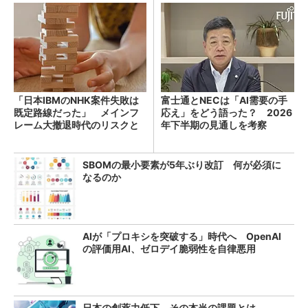
「日本IBMのNHK案件失敗は
富士通とNECは「AI需要の手
既定路線だった」 メインフ
応え」をどう語った？ 2026
レーム大撤退時代のリスクと
年下半期の見通しを考察
教訓
SBOMの最小要素が5年ぶり改訂 何が必須に
なるのか
AIが「プロキシを突破する」時代へ OpenAI
の評価用AI、ゼロデイ脆弱性を自律悪用
日本の創薬力低下、その本当の課題とは