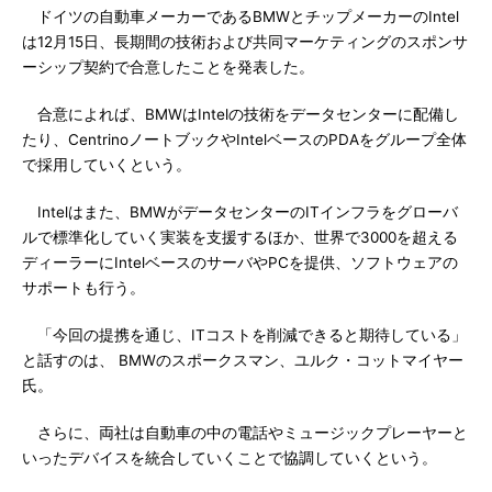
ドイツの自動車メーカーであるBMWとチップメーカーのIntel
は12月15日、長期間の技術および共同マーケティングのスポンサ
ーシップ契約で合意したことを発表した。
合意によれば、BMWはIntelの技術をデータセンターに配備し
たり、CentrinoノートブックやIntelベースのPDAをグループ全体
で採用していくという。
Intelはまた、BMWがデータセンターのITインフラをグローバ
ルで標準化していく実装を支援するほか、世界で3000を超える
ディーラーにIntelベースのサーバやPCを提供、ソフトウェアの
サポートも行う。
「今回の提携を通じ、ITコストを削減できると期待している」
と話すのは、 BMWのスポークスマン、ユルク・コットマイヤー
氏。
さらに、両社は自動車の中の電話やミュージックプレーヤーと
いったデバイスを統合していくことで協調していくという。