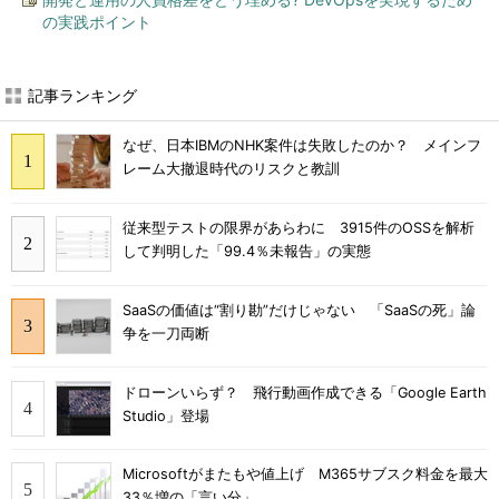
の実践ポイント
記事ランキング
なぜ、日本IBMのNHK案件は失敗したのか？ メインフ
レーム大撤退時代のリスクと教訓
従来型テストの限界があらわに 3915件のOSSを解析
して判明した「99.4％未報告」の実態
SaaSの価値は“割り勘”だけじゃない 「SaaSの死」論
争を一刀両断
ドローンいらず？ 飛行動画作成できる「Google Earth
Studio」登場
Microsoftがまたもや値上げ M365サブスク料金を最大
33％増の「言い分」