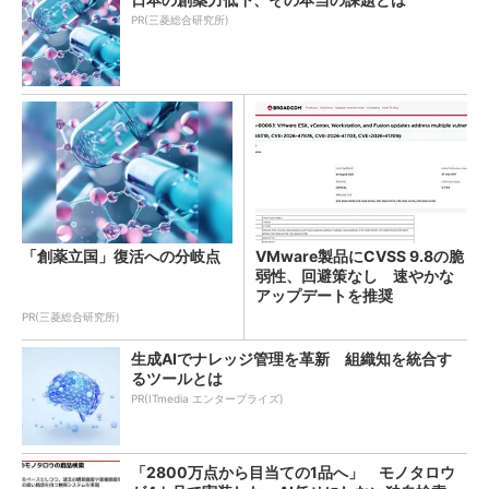
PR(三菱総合研究所)
「創薬立国」復活への分岐点
VMware製品にCVSS 9.8の脆
弱性、回避策なし 速やかな
アップデートを推奨
PR(三菱総合研究所)
生成AIでナレッジ管理を革新 組織知を統合す
るツールとは
PR(ITmedia エンタープライズ)
「2800万点から目当ての1品へ」 モノタロウ