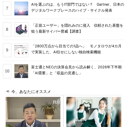
AIを選ぶのは、もうIT部門ではない？ Gartner、日本の
デジタルワークプレースのハイプ・サイクル発表
「正規ユーザー」を隠れみのに侵入 信頼された基盤を
狙う最新サイバー脅威【調査】
「2800万点から目当ての1品へ」 モノタロウが4カ月
で実装した、AI任せにしない独自検索機能
富士通とNECの決算会見から読み解く、2026年下半期
「AI需要」と「収益の見通し」
今、あなたにオススメ