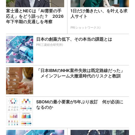
富士通とNECは「AI需要の手
1日だけ働きたい、を叶える求
応え」をどう語った？ 2026
人サイト
年下半期の見通しを考察
PR(ショットワークス)
日本の創薬力低下、その本当の課題とは
PR(三菱総合研究所)
「日本IBMのNHK案件失敗は既定路線だった」
メインフレーム大撤退時代のリスクと教訓
SBOMの最小要素が5年ぶり改訂 何が必須に
なるのか