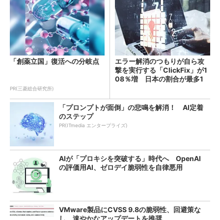
「創薬立国」復活への分岐点
エラー解消のつもりが自ら攻
撃を実行する「ClickFix」が1
08％増 日本の割合が最多1
4％
PR(三菱総合研究所)
「プロンプトが面倒」の悲鳴を解消！ AI定着
のステップ
PR(ITmedia エンタープライズ)
AIが「プロキシを突破する」時代へ OpenAI
の評価用AI、ゼロデイ脆弱性を自律悪用
VMware製品にCVSS 9.8の脆弱性、回避策な
し 速やかなアップデートを推奨