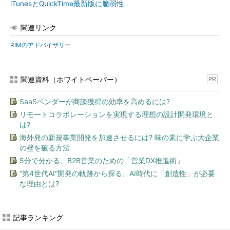
iTunesとQuickTime最新版に脆弱性
関連リンク
RIMのアドバイザリー
関連資料（ホワイトペーパー）
PR
SaaSベンダーが商談獲得の効率を高めるには?
リモートコラボレーションを実現する理想の設計開発環境と
は?
海外発の新規事業開発を加速させるには? 味の素に学ぶ大企業
の壁を破る方法
5分で分かる、B2B営業のための「営業DX推進術」
“第4世代AI”開発の軌跡から探る、AI時代に「創造性」が必要
な理由とは?
記事ランキング