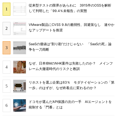
従来型テストの限界があらわに 3915件のOSSを解析
して判明した「99.4％未報告」の実態
VMware製品にCVSS 9.8の脆弱性、回避策なし 速やか
なアップデートを推奨
SaaSの価値は“割り勘”だけじゃない 「SaaSの死」論
争を一刀両断
なぜ、日本IBMのNHK案件は失敗したのか？ メインフ
レーム大撤退時代のリスクと教訓
リホストを選ぶ企業は63％ モダナイゼーションの「第
一歩」のはずが、なぜ終着点に変わるのか？
ドコモが選んだAPI保護の次の一手 AIエージェントを
統制する「門番」とは