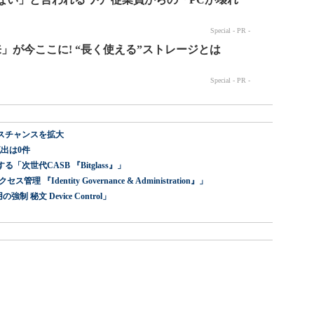
スチャンスを拡大
出は0件
世代CASB 『Bitglass』」
dentity Governance & Administration』」
 秘文 Device Control」