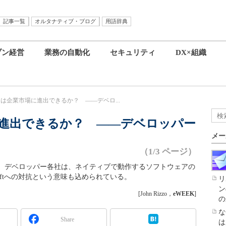
記事一覧
オルタナティブ・ブログ
用語辞典
ブン経営
業務の自動化
セキュリティ
DX×組織
el」は企業市場に進出できるか？ ――デベロ...
場に進出できるか？ ――デベロッパー
メー
（1/3 ページ）
について、デベロッパー各社は、ネイティブで動作するソフトウェアの
softへの対抗という意味も込められている。
リ
ン
[John Rizzo，
eWEEK
]
の
な
Share
は