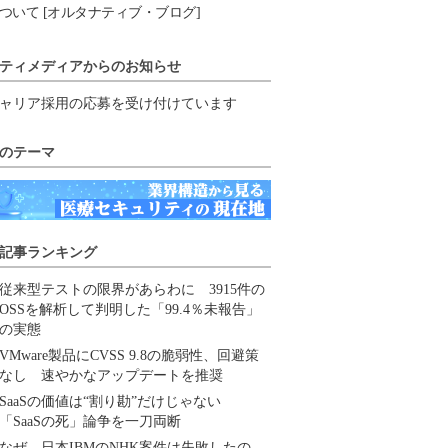
ついて [オルタナティブ・ブログ]
ティメディアからのお知らせ
ャリア採用の応募を受け付けています
のテーマ
記事ランキング
従来型テストの限界があらわに 3915件の
OSSを解析して判明した「99.4％未報告」
の実態
VMware製品にCVSS 9.8の脆弱性、回避策
なし 速やかなアップデートを推奨
SaaSの価値は“割り勘”だけじゃない
「SaaSの死」論争を一刀両断
なぜ、日本IBMのNHK案件は失敗したの