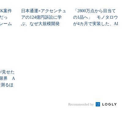
HK案件
日本通運×アクセンチュ
「2800万点から目当て
だっ
アの124億円訴訟に学
の1品へ」 モノタロウ
レーム
ぶ、なぜ大規模開発
が4カ月で実装した、AI
ク...
は“燃える”のか
任せにしな...
nが見せた
限界 A
を測るほ
Recommended by