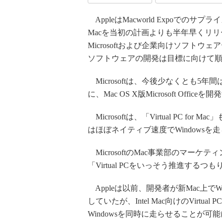
AppleはMacworld Expoでのサプ
Macを当初の計画よりも半年早くリ
Microsoftおよび企業向けソフトウェ
ソフトウェアの開発は目標に向けて
Microsoftは、今後少なくとも5年間は
に、Mac OS X版Microsoft Offi
Microsoftは、「Virtual PC f
はほぼネイティブ速度でWindows
MicrosoftのMac事業部のマー
「Virtual PCをいっそう推進する
Appleは以前、開発者が新Mac上で
していたが、Intel Mac向けのVirtu
Windowsを同時に走らせることが可