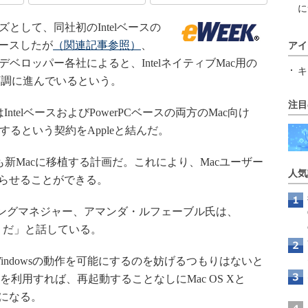
に
ライズとして、同社初のIntelベースの
リースしたが
（関連記事参照）
、
アイ
アデベロッパー各社によると、IntelネイティブMac用の
キ
順調に進んでいるという。
注目
IntelベースおよびPowerPCベースの両方のMac向け
ceを開発するという契約をAppleと結んだ。
or Mac」も新Macに移植する計画だ。これにより、Macユーザー
人気
を走らせることができる。
ケティングマネジャー、アマンダ・ルフェーブル氏は、
つもりだ」と話している。
Windowsの動作を可能にするのを妨げるつもりはないと
al PCを利用すれば、再起動することなしにMac OS Xと
能になる。