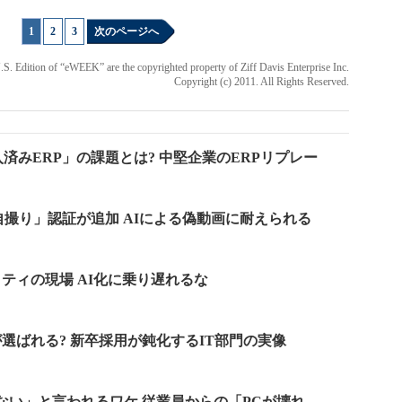
1
|
2
|
3
次のページへ
 U.S. Edition of “eWEEK” are the copyrighted property of Ziff Davis Enterprise Inc.
Copyright (c) 2011. All Rights Reserved.