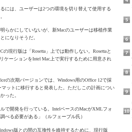
るには、ユーザーは2つの環境を切り替えて使用する
す。
の出荷時期を明らかにしていないが、新Macのユーザーは移植作業
ことになりそうだ。
 PCの現行版は「Rosetta」上では動作しない。Rosettaと
リケーションをIntel Mac上で実行するために用意され
 Officeの次期バージョンでは、Windows用のOffice 12で採
ーマットに移行すると発表した。ただしこの計画につい
なかった。
開発を行っている。IntelベースのMacがXMLフォ
か調べる必要がある」（ルフェーブル氏）
ceとWindows版との間の互換性を維持するために、現行版