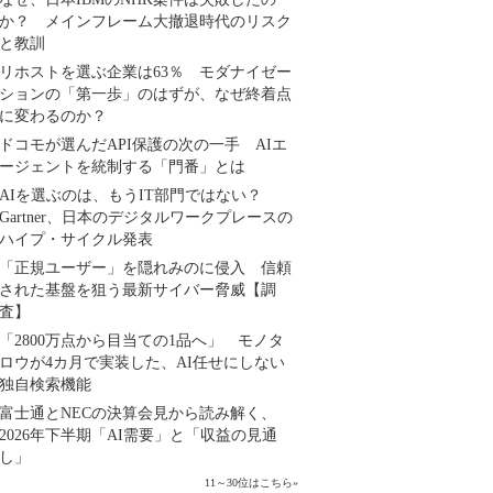
か？ メインフレーム大撤退時代のリスク
と教訓
リホストを選ぶ企業は63％ モダナイゼー
ションの「第一歩」のはずが、なぜ終着点
に変わるのか？
ドコモが選んだAPI保護の次の一手 AIエ
ージェントを統制する「門番」とは
AIを選ぶのは、もうIT部門ではない？
Gartner、日本のデジタルワークプレースの
ハイプ・サイクル発表
「正規ユーザー」を隠れみのに侵入 信頼
された基盤を狙う最新サイバー脅威【調
査】
「2800万点から目当ての1品へ」 モノタ
ロウが4カ月で実装した、AI任せにしない
独自検索機能
富士通とNECの決算会見から読み解く、
2026年下半期「AI需要」と「収益の見通
し」
11～30位はこちら
»