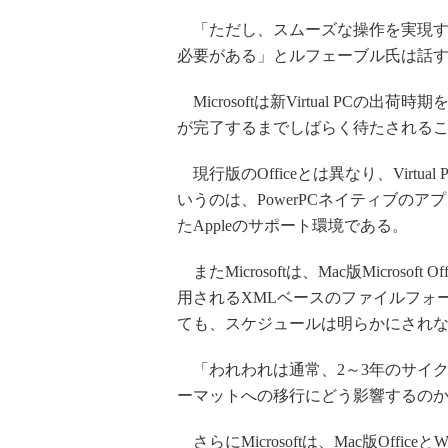
「ただし、スムーズな操作を実現す
必要がある」とルフェーブル氏は話
Microsoftは新Virtual PC
が完了するまでしばらく待たされる
現行版のOfficeとは異なり、Virtual
いうのは、PowerPCネイティブのアプ
たAppleのサポート環境である。
またMicrosoftは、Mac版Microsoft
用されるXMLベースのファイルフォ
ても、スケジュールは明らかにされ
「われわれは通常、2～3年のサイクルで
ーマットへの移行にどう影響するの
さらにMicrosoftは、Mac版Offi