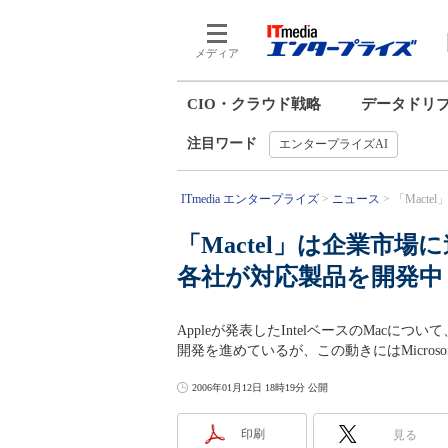
メディア
CIO・クラウド戦略
データドリ
注目ワード
エンタープライズAI
ITmedia エンタープライズ
ニュース
「Mact
「Mactel」は企業市
各社が対応製品を開発中
Appleが発表したIntelベースのMac
開発を進めているが、この動きにはMicro
2006年01月12日 18時19分 公開
印刷
見る