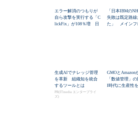
エラー解消のつもりが
「日本IBMのN
自ら攻撃を実行する「C
失敗は既定路線
lickFix」が108％増 日
た」 メインフ
本の割...
大撤退時代のリス
生成AIでナレッジ管理
GMOとAmazo
を革新 組織知を統合
「数値管理」の
するツールとは
I時代に生産性
ど現場が...
PR(ITmedia エンタープライ
ズ)